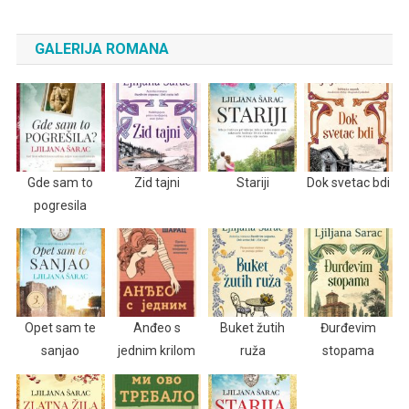
GALERIJA ROMANA
Gde sam to
Zid tajni
Stariji
Dok svetac bdi
pogresila
Opet sam te
Anđeo s
Buket žutih
Đurđevim
sanjao
jednim krilom
ruža
stopama