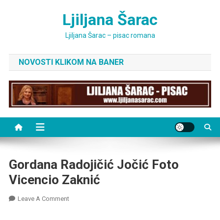
Skip
Ljiljana Šarac
to
content
Ljiljana Šarac – pisac romana
NOVOSTI KLIKOM NA BANER
Gordana Radojičić Jočić Foto
Vicencio Zaknić
On
Leave A Comment
Gordana