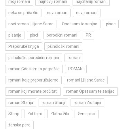
moji romani
najnoviji romani
najčitaniji romani
neka se priča širi
novi roman
novi romani
novi roman Ljiljane Šarac
Opet sam te sanjao
pisac
pisanje
pisci
porodični romani
PR
Preporuke knjiga
psihološki romani
psihološko porodični romani
roman
roman Gde sam to pogrešila
ROMANI
romani koje preporučujemo
romani Ljiljane Šarac
roman koji morate pročitati
roman Opet sam te sanjao
roman Starija
roman Stariji
roman Zid tajni
Stariji
Zid tajni
Zlatna žila
žene pisci
žensko pero