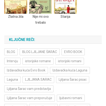
Zlatna žila
Nije mi ovo
Starija
trebalo
KLJUČNE REČI:
BLOG
BLOG LJILJANE ŠARAC
EVRO BOOK
Intervju
istorijske romane
istorijski romani
Izdavačka kuća Evro Book
Izdavačka kuća Laguna
Laguna
LJILJANA SARAC
Ljiljana Šarac pisac
Ljiljana Šarac vam predstavlja
Ljiljana Šarac vam preporučuje
ljubavni romani