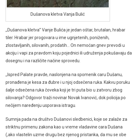
Dušanova kletva Vanja Bulić
,,Dušanova kletva” Vanje Bulića je jedan oštar, brutalan, hrabar
tiler. Hrabar jer progovara u ime ugnjetenih, poniženih,
zlostavljanih, silovanih, prodatih… On nemoćan gnev prevodi u
akciju i vapi za pravdom koju pojednici ili udruženja pokušavaju da
dosegnu i na različite načine sprovedu.
,,Ispred Palate pravde, naslonjena na spomenik caru Dušanu,
pronađena je kesa za đubre i u njoj odsečena ruka. Kakvu poruku
šalje odsečena ruka čoveka koji je tri puta bio u zatvoru zbog
silovanja? Odgovor traži novinar Novak Ivanović, dok policija po
nečijem naređenju usporava istragu.
Sumnja pada na društvo Dušanovi sledbenici, koje se zalaže za
striktnu primenu zakona kao u vreme vladavine cara Dušana
(,ako vlastelin uzme drugu bez njenog pristanka, da mu se obe