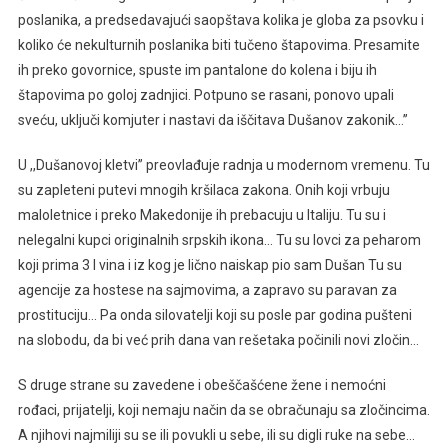
poslanika, a predsedavajući saopštava kolika je globa za psovku i
koliko će nekulturnih poslanika biti tučeno štapovima. Presamite
ih preko govornice, spuste im pantalone do kolena i biju ih
štapovima po goloj zadnjici. Potpuno se rasani, ponovo upali
sveću, uključi komjuter i nastavi da iščitava Dušanov zakonik…”
U ,,Dušanovoj kletvi” preovlađuje radnja u modernom vremenu. Tu
su zapleteni putevi mnogih kršilaca zakona. Onih koji vrbuju
maloletnice i preko Makedonije ih prebacuju u Italiju. Tu su i
nelegalni kupci originalnih srpskih ikona… Tu su lovci za peharom
koji prima 3 l vina i iz kog je lično naiskap pio sam Dušan Tu su
agencije za hostese na sajmovima, a zapravo su paravan za
prostituciju… Pa onda silovatelji koji su posle par godina pušteni
na slobodu, da bi već prih dana van rešetaka počinili novi zločin…
S druge strane su zavedene i obeščašćene žene i nemoćni
rođaci, prijatelji, koji nemaju način da se obračunaju sa zločincima.
A njihovi najmiliji su se ili povukli u sebe, ili su digli ruke na sebe…