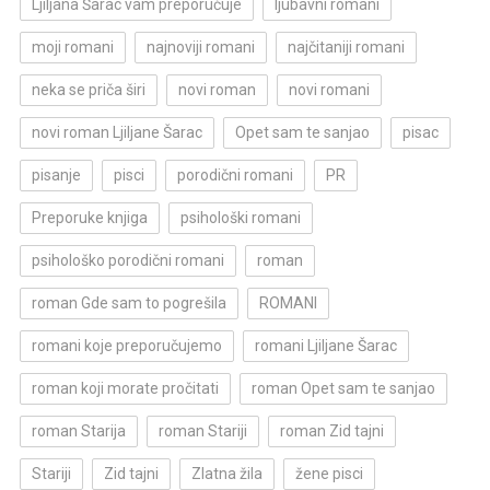
Ljiljana Šarac vam preporučuje
ljubavni romani
moji romani
najnoviji romani
najčitaniji romani
neka se priča širi
novi roman
novi romani
novi roman Ljiljane Šarac
Opet sam te sanjao
pisac
pisanje
pisci
porodični romani
PR
Preporuke knjiga
psihološki romani
psihološko porodični romani
roman
roman Gde sam to pogrešila
ROMANI
romani koje preporučujemo
romani Ljiljane Šarac
roman koji morate pročitati
roman Opet sam te sanjao
roman Starija
roman Stariji
roman Zid tajni
Stariji
Zid tajni
Zlatna žila
žene pisci