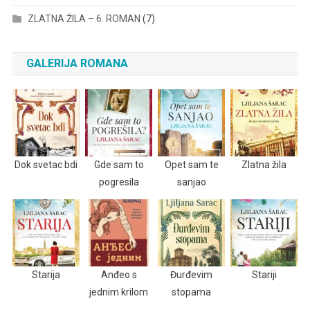
ZLATNA ŽILA – 6. ROMAN
(7)
GALERIJA ROMANA
Dok svetac bdi
Gde sam to
Opet sam te
Zlatna žila
pogresila
sanjao
Starija
Anđeo s
Đurđevim
Stariji
jednim krilom
stopama