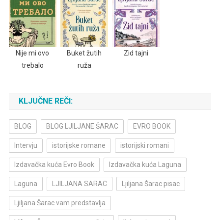
Nije mi ovo
Buket žutih
Zid tajni
trebalo
ruža
KLJUČNE REČI:
BLOG
BLOG LJILJANE ŠARAC
EVRO BOOK
Intervju
istorijske romane
istorijski romani
Izdavačka kuća Evro Book
Izdavačka kuća Laguna
Laguna
LJILJANA SARAC
Ljiljana Šarac pisac
Ljiljana Šarac vam predstavlja