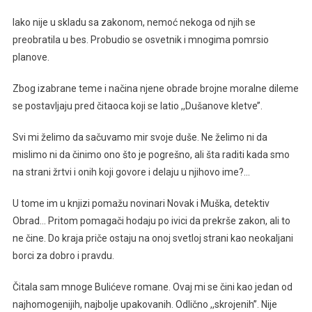
Iako nije u skladu sa zakonom, nemoć nekoga od njih se
preobratila u bes. Probudio se osvetnik i mnogima pomrsio
planove.
Zbog izabrane teme i načina njene obrade brojne moralne dileme
se postavljaju pred čitaoca koji se latio ,,Dušanove kletve’’.
Svi mi želimo da sačuvamo mir svoje duše. Ne želimo ni da
mislimo ni da činimo ono što je pogrešno, ali šta raditi kada smo
na strani žrtvi i onih koji govore i delaju u njihovo ime?…
U tome im u knjizi pomažu novinari Novak i Muška, detektiv
Obrad… Pritom pomagači hodaju po ivici da prekrše zakon, ali to
ne čine. Do kraja priče ostaju na onoj svetloj strani kao neokaljani
borci za dobro i pravdu.
Čitala sam mnoge Bulićeve romane. Ovaj mi se čini kao jedan od
najhomogenijih, najbolje upakovanih. Odlično ,,skrojenih’’. Nije