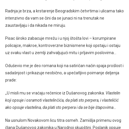
Radnja je brza, a krstarenje Beogradskim četvrtima i ulicama tako
intenzivno da vam se čini da se junaci ni na trenutak ne
zaustavljaju i da nikada ne miruju.
Pisac široko zabacuje mrežu i u njoj štošta lovi – korumpirane
policajce, makroe, kontroverzne biznismene koji opstaju i ostaju
uz svaku vlast u zemlji zahvaljujući mitu i prljavim poslovima…
Oduševio me je deo romana koji na satiričan način spaja prošlost i
sadašnjost i prikazuje neobično, a upečatljivo poimanje deljenja
prade:
,,U misli mu se vraćaju rečenice iz Dušanovog zakonika.
Vlastelin
koji opsuje i osramoti vlastelinčića, da plati sto perpera, i vlasteličić
ako opsuje vlastelina, da plati sto perpera i da se bije štapovima…
Na usnulom Novakovom licu titra osmeh. Zamišlja primenu ovog
člana Dušanovog zakonika u Narodnoj skupštini. Poslanik opsuje