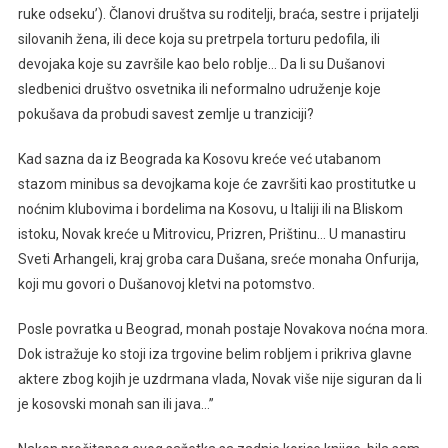
ruke odseku’). Članovi društva su roditelji, braća, sestre i prijatelji
silovanih žena, ili dece koja su pretrpela torturu pedofila, ili
devojaka koje su završile kao belo roblje… Da li su Dušanovi
sledbenici društvo osvetnika ili neformalno udruženje koje
pokušava da probudi savest zemlje u tranziciji?
Kad sazna da iz Beograda ka Kosovu kreće već utabanom
stazom minibus sa devojkama koje će završiti kao prostitutke u
noćnim klubovima i bordelima na Kosovu, u Italiji ili na Bliskom
istoku, Novak kreće u Mitrovicu, Prizren, Prištinu… U manastiru
Sveti Arhangeli, kraj groba cara Dušana, sreće monaha Onfurija,
koji mu govori o Dušanovoj kletvi na potomstvo.
Posle povratka u Beograd, monah postaje Novakova noćna mora.
Dok istražuje ko stoji iza trgovine belim robljem i prikriva glavne
aktere zbog kojih je uzdrmana vlada, Novak više nije siguran da li
je kosovski monah san ili java…”