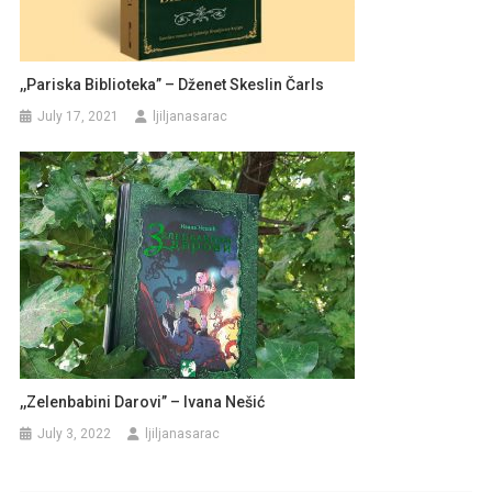
,,Pariska Biblioteka” – Dženet Skeslin Čarls
July 17, 2021
ljiljanasarac
,,Zelenbabini Darovi’’ – Ivana Nešić
July 3, 2022
ljiljanasarac