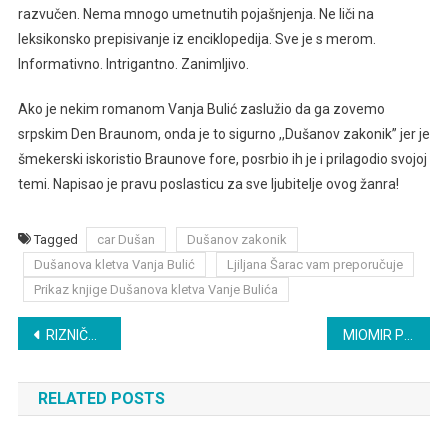
razvučen. Nema mnogo umetnutih pojašnjenja. Ne liči na
leksikonsko prepisivanje iz enciklopedija. Sve je s merom.
Informativno. Intrigantno. Zanimljivo.
Ako je nekim romanom Vanja Bulić zaslužio da ga zovemo
srpskim Den Braunom, onda je to sigurno ,,Dušanov zakonik” jer je
šmekerski iskoristio Braunove fore, posrbio ih je i prilagodio svojoj
temi. Napisao je pravu poslasticu za sve ljubitelje ovog žanra!
Tagged
car Dušan
Dušanov zakonik
Dušanova kletva Vanja Bulić
Ljiljana Šarac vam preporučuje
Prikaz knjige Dušanova kletva Vanje Bulića
Post
RIZNIČARKA INA STANIŠIĆ
MIOMIR PETROVIĆ – INTERVJU
navigation
RELATED POSTS