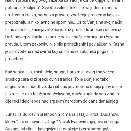
Nakon pročitanog ovog sažetka sa zadnje korice knjige, bila sam
potpuno ,,kupljena”. Sve što volim steklo se na jednom mestu:
društvena kritika, borba za pravdu, iznošenje problema koje svi
prepoznaju, a niko javno ne spominje… Uz to Vanja na svoj način
osnovu priču ,,začinjava” začinom iz prošlosti, unoseći delove iz
Dušanovog zakonika u kom je na sve načine branjena i čuvana
pravda. U tom zakoniku nije bilo protežiranih i povlašćenih. Kazna
je sprovođena nad svima koji su članove zakonika pogazili i
prenebregli.
Kao senka – lik, misli, delo, snaga, harizma, prvog i najvećeg
srpskog cara klizi preko ovih stranica. To je učinjeno tako
sugestivno u ubedljivo, da i čitalac povremeno dobija poriv da se
osvrne, jer ako to učini neočekivano, možda ugleda sen vladara
čije reči i delo lebde nad srpskim narodom do dana današnjeg.
Junaci iz Bulićevih prethodnih romana šetaju i kroz ,,Dušanovu
kletvu”. Tu su novinar ,,Duge” Novak Ivanović i njegova supruga
Suzana, Muška – koleginica iz redakcije i verni pomagač…