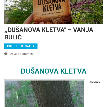
,,DUŠANOVA KLETVA” – VANJA
BULIĆ
PREPORUKE KNJIGA
On
Leave A Comment
,,DUŠANOVA
KLETVA”
DUŠANOVA KLETVA
–
VANJA
BULIĆ
Roman