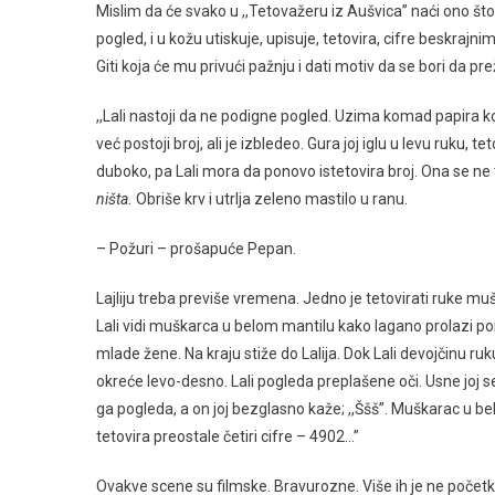
Mislim da će svako u ,,Tetovažeru iz Aušvica” naći ono što 
pogled, i u kožu utiskuje, upisuje, tetovira, cifre beskraj
Giti koja će mu privući pažnju i dati motiv da se bori da prež
,,Lali nastoji da ne podigne pogled. Uzima komad papira ko
već postoji broj, ali je izbledeo. Gura joj iglu u levu ruku, 
duboko, pa Lali mora da ponovo istetovira broj. Ona se ne tr
ništa.
Obriše krv i utrlja zeleno mastilo u ranu.
– Požuri – prošapuće Pepan.
Lajliju treba previše vremena. Jedno je tetovirati ruke mu
Lali vidi muškarca u belom mantilu kako lagano prolazi pore
mlade žene. Na kraju stiže do Lalija. Dok Lali devojčinu ru
okreće levo-desno. Lali pogleda preplašene oči. Usne joj se
ga pogleda, a on joj bezglasno kaže; ,,Ššš”. Muškarac u bel
tetovira preostale četiri cifre – 4902…”
Ovakve scene su filmske. Bravurozne. Više ih je ne početku