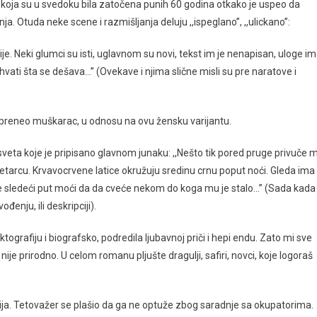
anja koja su u svedoku bila zatočena punih 60 godina otkako je uspeo da
 Otuda neke scene i razmišljanja deluju ,,ispeglano’’, ,,ulickano’’:
ije. Neki glumci su isti, uglavnom su novi, tekst im je nenapisan, uloge im
hvati šta se dešava…’’ (Ovekave i njima slične misli su pre naratove i
n preneo muškarac, u odnosu na ovu žensku varijantu.
sveta koje je pripisano glavnom junaku: ,,Nešto tik pored pruge privuče 
ovetarcu. Krvavocrvene latice okružuju sredinu crnu poput noći. Gleda ima l
da će sledeći put moći da da cveće nekom do koga mu je stalo…’’ (Sada kada
enju, ili deskripciji).
ktografiju i biografsko, podredila ljubavnoj priči i hepi endu. Zato mi sve
ije prirodno. U celom romanu pljušte dragulji, safiri, novci, koje logoraš
ija. Tetovažer se plašio da ga ne optuže zbog saradnje sa okupatorima.