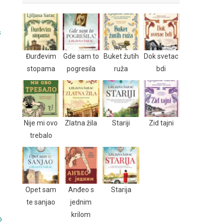
s
Đurđevim
Gde sam to
Buket žutih
Dok svetac
stopama
pogresila
ruža
bdi
Nije mi ovo
Zlatna žila
Stariji
Zid tajni
trebalo
Opet sam
Anđeo s
Starija
te sanjao
jednim
krilom
o