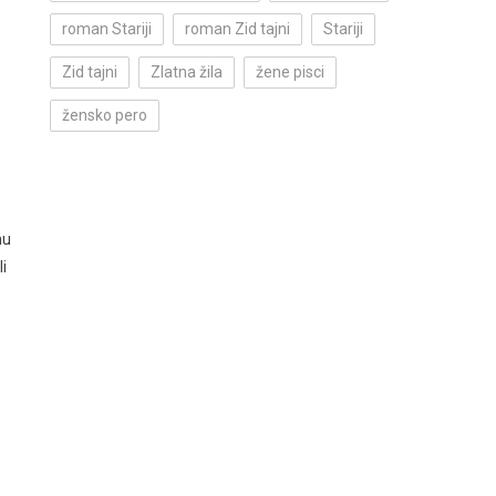
roman Stariji
roman Zid tajni
Stariji
Zid tajni
Zlatna žila
žene pisci
žensko pero
mu
i