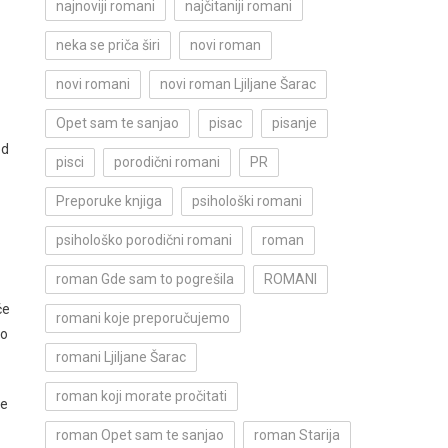
najnoviji romani
najčitaniji romani
neka se priča širi
novi roman
novi romani
novi roman Ljiljane Šarac
Opet sam te sanjao
pisac
pisanje
od
pisci
porodični romani
PR
Preporuke knjiga
psihološki romani
psihološko porodični romani
roman
roman Gde sam to pogrešila
ROMANI
če
romani koje preporučujemo
no
romani Ljiljane Šarac
roman koji morate pročitati
je
roman Opet sam te sanjao
roman Starija