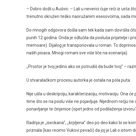
– Dobro došli u Aušvic. – Lali u neverici čuje reči iz usta 
trenutno okružen teško naoružanim esesovcima, sada mu 
Do mnogih odgovora došla sam tek kada sam dovršila čitanj
punih 12 godina. Onda je odlučila da posluša prijatelje i 
memoare). Dijalog je transponovala u roman. To doprinosi b
naših pisaca. Mnogi romani sve više liče na scenarija).
,,Prostor je tvoj jedino ako se potrudiš da bude tvoj” – razm
U stvaralačkom procesu autorka je ostala na pola puta.
Nije ušla u deskripciju, karakterizaciju, motivaciju. Ona će
time što se na poslu više ne pojavljuje. Nijednom rečju ne o
ponavljanje te činjenice (opet jedno od podilaženja izvoru?
Radnja je ,,iseckana”, ,,krpljena” deo po deo kako bi se ko
priznala (kao recimo Vukovi pevači) da joj je Lali o istom