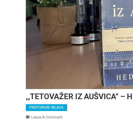
,,TETOVAŽER IZ AUŠVICA” – 
PREPORUKE KNJIGA
On
Leave A Comment
,,TETOVAŽER
IZ