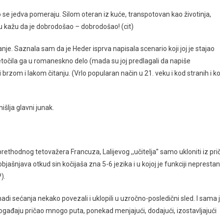
što se jedva pomeraju. Silom oteran iz kuće, transpotovan kao životinja,
kažu da je dobrodošao – dobrodošao! (cit)
e. Saznala sam da je Heder isprva napisala scenario koji joj je stajao
pretočila ga u romaneskno delo (mada su joj predlagali da napiše
rzom i lakom čitanju. (Vrlo popularan način u 21. veku i kod stranih i k
išlja glavni junak.
 prethodnog tetovažera Francuza, Lalijevog ,,učitelja” samo ukloniti iz pri
bjašnjava otkud sin kočijaša zna 5-6 jezika i u kojoj je funkciji nepresta
).
madi sećanja nekako povezali i uklopili u uzročno-posledični sled. I sama 
 događaju pričao mnogo puta, ponekad menjajući, dodajući, izostavljajući