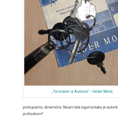
,,Terovažer iz Aušvica” – Heder Moris
pristupačno, dinamično. Nisam bila sigurna kako je autork
prohodnom”.