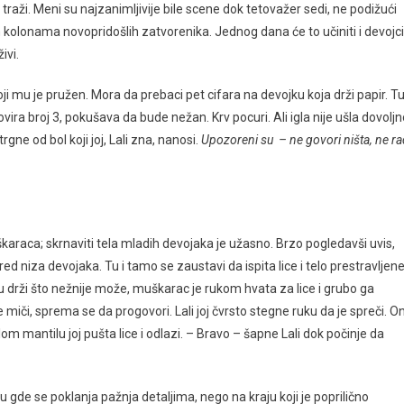
traži. Meni su najzanimljivije bile scene dok tetovažer sedi, ne podižući
nim kolonama novopridošlih zatvorenika. Jednog dana će to učiniti i devojci
ivi.
ji mu je pružen. Mora da prebaci pet cifara na devojku koja drži papir. T
tetovira broj 3, pokušava da bude nežan. Krv pocuri. Ali igla nije ušla dovolj
gne od bol koji joj, Lali zna, nanosi.
Upozoreni su – ne govori ništa, ne ra
škaraca; skrnaviti tela mladih devojaka je užasno. Brzo pogledavši uvis,
d niza devojaka. Tu i tamo se zaustavi da ispita lice i telo prestravljen
ku drži što nežnije može, muškarac je rukom hvata za lice i grubo ga
 miči, sprema se da progovori. Lali joj čvrsto stegne ruku da je spreči. O
om mantilu joj pušta lice i odlazi. – Bravo – šapne Lali dok počinje da
 gde se poklanja pažnja detaljima, nego na kraju koji je poprilično