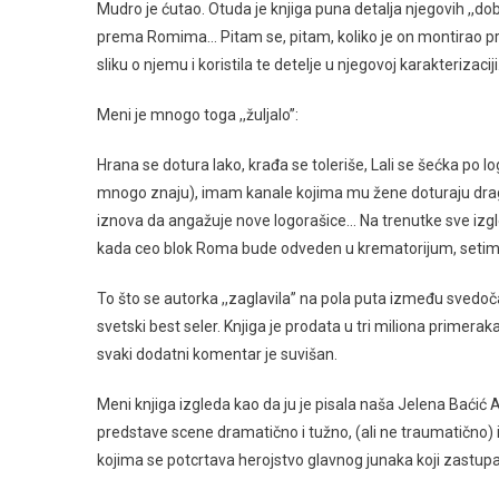
Mudro je ćutao. Otuda je knjiga puna detalja njegovih ,,dob
prema Romima… Pitam se, pitam, koliko je on montirao prič
sliku o njemu i koristila te detelje u njegovoj karakterizaciji
Meni je mnogo toga ,,žuljalo’’:
Hrana se dotura lako, krađa se toleriše, Lali se šećka po l
mnogo znaju), imam kanale kojima mu žene doturaju drago
iznova da angažuje nove logorašice… Na trenutke sve izgle
kada ceo blok Roma bude odveden u krematorijum, setimo
To što se autorka ,,zaglavila” na pola puta između svedoč
svetski best seler. Knjiga je prodata u tri miliona primera
svaki dodatni komentar je suvišan.
Meni knjiga izgleda kao da ju je pisala naša Jelena Baćić A
predstave scene dramatično i tužno, (ali ne traumatično) i
kojima se potcrtava herojstvo glavnog junaka koji zastupa v