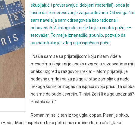
skupljajući i proveravajući dobijeni materijal), onda je
jasno da je interesovanje zagarantovano. Od svega što
sam navela ja sam odreagovala kao radoznali
pripovedač. Zaintrigiralo me je ko je u centru pažnje –
tetovažer. To me je iznenadilo, zbunilo, pozvalo da
saznam kako je iz tog ugla ispričana priča.
,,Našla sam se sa prijateljicom koju nisam videla
mesecima i koja mi je onako uzgred u razgovorima mi 
onako uzgred u razgovoru rekla: – Mom prijatelju je
nedavno umrla majka pa ga je otac zamolio da nađe
nekoga kome bi mogao da ispriča svoju priču. Ta osoba
ne sme da bude Jevrejin. Ti nisi. Želiš li da ga upoznaš?
Pristala sam.”
Roman mi se, čitan iz tog ugla, dopao. Pisan je pitko,
a Heder Moris uspela da tako potresnu i mračnu temu učini ,,lako