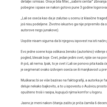
detalje i smisao. Ona je bila filter, ,,sabirni centar” zbiv
pobegne i spase se nakon gotovo pune 3 godine logorovanja.
,,Lali se oseća kao da je zalutao u scenu iz klasične traged
još nisu podeljene. Životno iskustvo ga nije pripremilo da s
autorove nego junakove).
Uopšte nisam sigurna da bi njegovu ispovest na isti nači
Evo jedne scene koja oslikava žensko (autorkino) viđenje 
pogled, blesak boje. Cvet, jedan jedini cvet, njiše se na p
ih još, ali nema. Ipak, to je cvet i Lali se ponovo pita ka
je segmenat ovako izdvojen oseća se ili manjkavost u prevođ
Muškarac bi se više bazirao na faktografiji, a autorka je fa
deluje nekako bajkovito, a to u ispovestu o Aušvicu prosto n
opušteno troši i rasipa, kupujući njima komfor u logoru.
Jasno je meni nakon čitanja zašto je priča čamila 6 decen