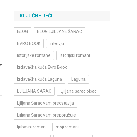
KLJUČNE REČI:
BLOG
BLOG LJILJANE ŠARAC
EVRO BOOK
Intervju
istorijske romane
istorijski romani
je
Izdavačka kuća Evro Book
Izdavačka kuća Laguna
Laguna
LJILJANA SARAC
Ljiljana Šarac pisac
 –
Ljiljana Šarac vam predstavlja
Ljiljana Šarac vam preporučuje
ljubavni romani
moji romani