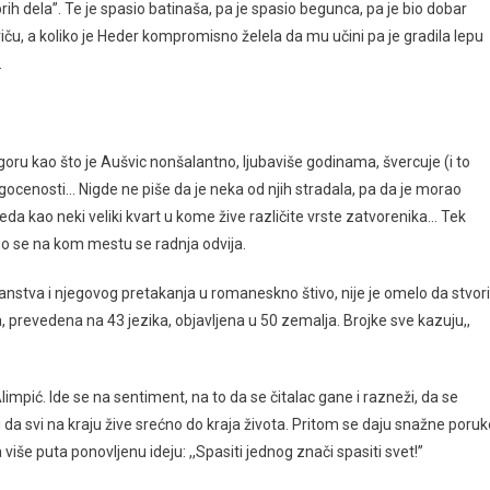
rih dela”. Te je spasio batinaša, pa je spasio begunca, pa je bio dobar
u, a koliko je Heder kompromisno želela da mu učini pa je gradila lepu
.
ogoru kao što je Aušvic nonšalantno, ljubaviše godinama, švercuje (i to
cenosti… Nigde ne piše da je neka od njih stradala, pa da je morao
da kao neki veliki kvart u kome žive različite vrste zatvorenika… Tek
 se na kom mestu se radnja odvija.
anstva i njegovog pretakanja u romaneskno štivo, nije je omelo da stvori
ka, prevedena na 43 jezika, objavljena u 50 zemalja. Brojke sve kazuju,,
limpić. Ide se na sentiment, na to da se čitalac gane i razneži, da se
 da svi na kraju žive srećno do kraja života. Pritom se daju snažne poruk
iše puta ponovljenu ideju: ,,Spasiti jednog znači spasiti svet!”