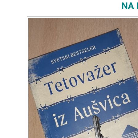
NA 
AUŠVICA”
–
HEDER
MORIS