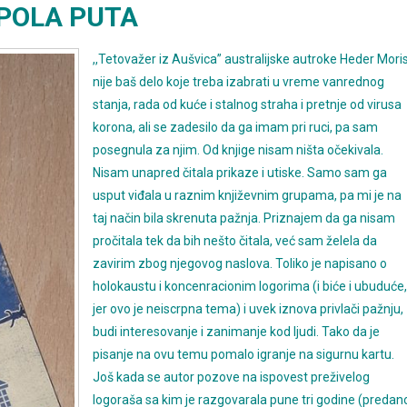
POLA PUTA
,,Tetovažer iz Aušvica” australijske autroke Heder Mori
nije baš delo koje treba izabrati u vreme vanrednog
stanja, rada od kuće i stalnog straha i pretnje od virusa
korona, ali se zadesilo da ga imam pri ruci, pa sam
posegnula za njim. Od knjige nisam ništa očekivala.
Nisam unapred čitala prikaze i utiske. Samo sam ga
usput viđala u raznim književnim grupama, pa mi je na
taj način bila skrenuta pažnja. Priznajem da ga nisam
pročitala tek da bih nešto čitala, već sam želela da
zavirim zbog njegovog naslova. Toliko je napisano o
holokaustu i koncenracionim logorima (i biće i ubuduće,
jer ovo je neiscrpna tema) i uvek iznova privlači pažnju,
budi interesovanje i zanimanje kod ljudi. Tako da je
pisanje na ovu temu pomalo igranje na sigurnu kartu.
Još kada se autor pozove na ispovest preživelog
logoraša sa kim je razgovarala pune tri godine (predan