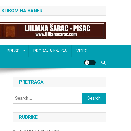
 KLIKOM NA BANER
PRESS
PRODAJA KNJIGA
VIDEO
PRETRAGA
Search
for:
RUBRIKE