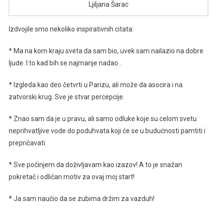
Ljiljana Šarac
Izdvojile smo nekoliko inspirativnih citata:
* Ma na kom kraju sveta da sam bio, uvek sam nailazio na dobre
ljude. I to kad bih se najmanje nadao .
* Izgleda kao deo četvrti u Parizu, ali može da asocira i na
zatvorski krug. Sve je stvar percepcije.
* Znao sam da je u pravu, ali samo odluke koje su celom svetu
neprihvatljive vode do poduhvata koji će se u budućnosti pamtiti i
prepričavati.
* Sve počinjem da doživljavam kao izazov! A to je snažan
pokretač i odličan motiv za ovaj moj start!
* Ja sam naučio da se zubima držim za vazduh!