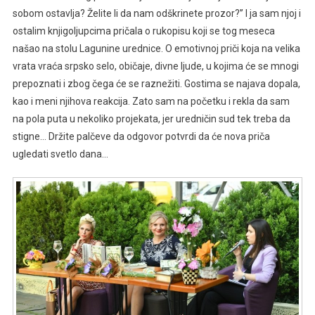
sobom ostavlja? Želite li da nam odškrinete prozor?’’ I ja sam njoj i
ostalim knjigoljupcima pričala o rukopisu koji se tog meseca
našao na stolu Lagunine urednice. O emotivnoj priči koja na velika
vrata vraća srpsko selo, običaje, divne ljude, u kojima će se mnogi
prepoznati i zbog čega će se raznežiti. Gostima se najava dopala,
kao i meni njihova reakcija. Zato sam na početku i rekla da sam
na pola puta u nekoliko projekata, jer uredničin sud tek treba da
stigne… Držite palčeve da odgovor potvrdi da će nova priča
ugledati svetlo dana…