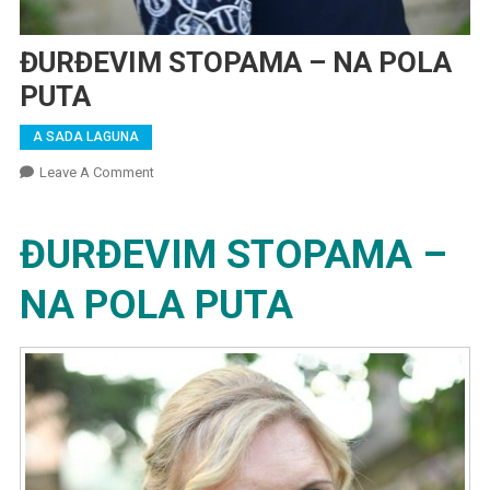
ĐURĐEVIM STOPAMA – NA POLA
PUTA
A SADA LAGUNA
On
Leave A Comment
ĐURĐEVIM
STOPAMA
ĐURĐEVIM STOPAMA –
–
NA
NA POLA PUTA
POLA
PUTA