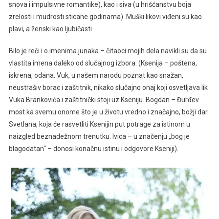
snova i impulsivne romantike), kao i siva (u hrišćanstvu boja
zrelosti i mudrosti sticane godinama). Muški likovi viđeni su kao
plavi, a ženski kao ljubičasti.
Bilo je reči i o imenima junaka – čitaoci mojih dela navikli su da su
vlastita imena daleko od slučajnog izbora. (Ksenija – poštena,
iskrena, odana. Vuk, u našem narodu poznat kao snažan,
neustrašiv borac i zaštitnik, nikako slučajno onaj koji osvetljava lik
Vuka Brankovića i zaštitnički stoji uz Kseniju. Bogdan – Đurđev
most ka svemu onome što je u životu vredno i značajno, božji dar.
Svetlana, koja će rasvetliti Ksenijin put potrage za istinom u
naizgled beznadežnom trenutku. Ivica – u značenju „bog je
blagodatan“ – donosi konačnu istinu i odgovore Kseniji).