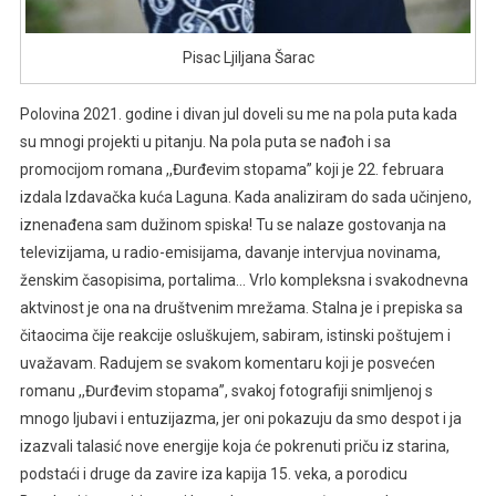
Pisac Ljiljana Šarac
Polovina 2021. godine i divan jul doveli su me na pola puta kada
su mnogi projekti u pitanju. Na pola puta se nađoh i sa
promocijom romana ,,Đurđevim stopama” koji je 22. februara
izdala Izdavačka kuća Laguna. Kada analiziram do sada učinjeno,
iznenađena sam dužinom spiska! Tu se nalaze gostovanja na
televizijama, u radio-emisijama, davanje intervjua novinama,
ženskim časopisima, portalima… Vrlo kompleksna i svakodnevna
aktvinost je ona na društvenim mrežama. Stalna je i prepiska sa
čitaocima čije reakcije osluškujem, sabiram, istinski poštujem i
uvažavam. Radujem se svakom komentaru koji je posvećen
romanu ,,Đurđevim stopama”, svakoj fotografiji snimljenoj s
mnogo ljubavi i entuzijazma, jer oni pokazuju da smo despot i ja
izazvali talasić nove energije koja će pokrenuti priču iz starina,
podstaći i druge da zavire iza kapija 15. veka, a porodicu