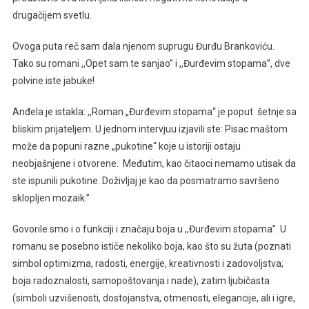
drugačijem svetlu.
Ovoga puta reč sam dala njenom suprugu Đurđu Brankoviću.
Tako su romani ,,Opet sam te sanjao’’ i ,,Đurđevim stopama’’, dve
polvine iste jabuke!
Anđela je istakla: ,,Roman „Đurđevim stopama“ je poput šetnje sa
bliskim prijateljem. U jednom intervjuu izjavili ste: Pisac maštom
može da popuni razne „pukotine“ koje u istoriji ostaju
neobjašnjene i otvorene. Međutim, kao čitaoci nemamo utisak da
ste ispunili pukotine. Doživljaj je kao da posmatramo savršeno
sklopljen mozaik.’’
Govorile smo i o funkciji i značaju boja u ,,Đurđevim stopama’’. U
romanu se posebno ističe nekoliko boja, kao što su žuta (poznati
simbol optimizma, radosti, energije, kreativnosti i zadovoljstva;
boja radoznalosti, samopoštovanja i nade), zatim ljubičasta
(simboli uzvišenosti, dostojanstva, otmenosti, elegancije, ali i igre,