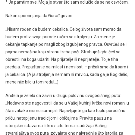
* Ja pamtim sve. Moja je stvar što sam odlučio da se ne osvrćem.
Nakon spominjanja da Đurađ govori:
,,Nisam rođen da budem čekalica. Celog života sam morao da
budem protiv svoje prirode i učim se strpljenju. Za mene je
čekanje tapkanje po magli zbog izgubljenog pravca. Osvrćeš se i
pojma nemaš na koju stranu treba poći. Strahuješ gde ćeš se
obresti i na koga udariti. Na prijatelje ili neprijatelje. To je tiha
predaja. Prepuštanje na milost i nemilost – pričali smo da li sam i
ja čekalica. (A ja strpljenja nemam ni mrvicu, kada ga je Bog delio,
mene nije bilo u tom redu!…)
Anđela je želela da zaviri u drugu polovinu ovogodišnejg puta:
,,Nedavno ste nagovestili da se u Vašoj kuhinji krčka novi roman, u
šta svakako nismo sumnjali. Najavljujete ga kao toplu porodičnu
priču, natopljenu tradicijom i običajima. Pravite pauzu na
istorijskim stazama ili kroz sito tema i sadržaja Vašeg
stvaralaštva ovog puta izdvajate ono najvrednije što istorija za