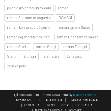
psihološko porodični romani
roman
roman Gde sam to pogrešila
ROMANI
romani koje preporučujemo
romani Ljiljane Šarac
roman koji morate pročitati
roman Opet sam te sanjao
roman Starija
roman Stariji
roman Zid tajni
Stariji
Zid tajni
Zlatna žila
žene pisci
žensko pero
LjiljanaSarac.Com
|
Theme: News Portal by
Mystery Themes
.
Uvodna reč
PRODAJA KNJIGA
O MOJIM ROMANIMA
IZ MESECA
PRESS
VIDEO
BIOGRAFIJA
RAZMENA LINKOVA
KONTAKT