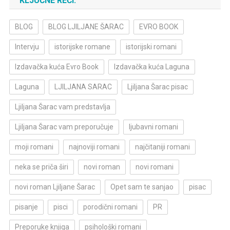
KLJUČNE REČI:
BLOG
BLOG LJILJANE ŠARAC
EVRO BOOK
Intervju
istorijske romane
istorijski romani
Izdavačka kuća Evro Book
Izdavačka kuća Laguna
Laguna
LJILJANA SARAC
Ljiljana Šarac pisac
Ljiljana Šarac vam predstavlja
Ljiljana Šarac vam preporučuje
ljubavni romani
moji romani
najnoviji romani
najčitaniji romani
neka se priča širi
novi roman
novi romani
novi roman Ljiljane Šarac
Opet sam te sanjao
pisac
pisanje
pisci
porodični romani
PR
Preporuke knjiga
psihološki romani