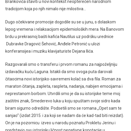
Brankovića staviti u novi kontekst neopterećen narodnom
tradicijom koja po njih nimalo nije milostiva…
Dugo očekivane promocije dogodile su se u junu, s dolaskom
lepog vremena i relaksacijom epidemioloških mera. Na Banovom
brdu u prekrasnoj bašti kafića Nautilus uz podršku urednice
Dubravke Dragović Šehović, Anđele Petronić u ulozi
konferansijea i muziku klavijaturiste Dejana Ilića.
Razgovarali smo o transferu i prvom romanu za najpoželjniju
izdavačku kuću Laguna. Istakli da smo ovoga puta darovali
čitaocima novi istorijsko-savremeni kolač sa dva fila. Roman za
maraton čitanja, zapleta, raspleta, nadanja, nabijen emocijama i
neprestanom borbom. Utvrdili smo je da su istorijske teme moj
zaštitni znak, Smederevo luka u koju spuštam svoje sidro kada
biram sigurno odredište. Podsetili smo se romana „Opet sam te
sanjao“ (izdat 2015. i za koji se nadam da će kad-tad biti reizdat).
On je na pozornicu izveo u narodu poznatu Prokletu Jerinu i
predstavio ovu istorijsku ličnost negativne konotacije u