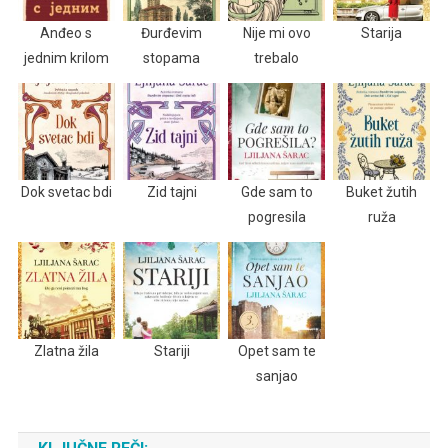
Anđeo s
Đurđevim
Nije mi ovo
Starija
jednim krilom
stopama
trebalo
Dok svetac bdi
Zid tajni
Gde sam to
Buket žutih
pogresila
ruža
Zlatna žila
Stariji
Opet sam te
sanjao