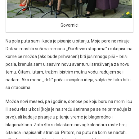
Govornici
Na pola puta sam i kada je pisanje u pitanju. Moje pero ne miruje.
Dok se mastilo suši na romanu ,,Đurđevim stopama’’ i rukopisu na
kome će možda (ako bude prihvaćen) biti još mnogo piši – briši
posla, krenula sam u sasvim novu avanturu istraživanja za novu
temu. Čitam, lutam, tražim, bistrim mutnu vodu, radujem se i
nadam. Ako mene ,,drži’’ priča i inicijalna ideja, valjda će tako biti i
sa čitaocima.
Možda novi meseci, pa i godine, donose po koju boru na mom licu
ili sedu vlas u kosi (koja je na sreću šatirana pa se ne primećuje iz
prve), ali kada je pisanje u pitanju vreme je blagorodno i
blagonaklono. Zato što s dolaskom novog kalendara raste broj
čitalaca i napisanih stranica. Pritom, na putu na kom se nađoh,