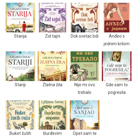
Starija
Zid tajni
Dok svetac bdi
Anđeo s
jednim krilom
Stariji
Zlatna žila
Nije mi ovo
Gde sam to
trebalo
pogresila
Buket žutih
Đurđevim
Opet sam te