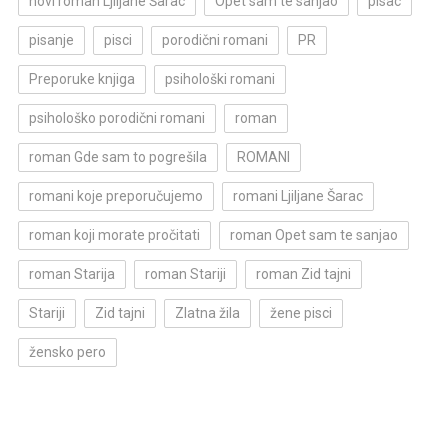
novi roman Ljiljane Šarac
Opet sam te sanjao
pisac
pisanje
pisci
porodični romani
PR
Preporuke knjiga
psihološki romani
psihološko porodični romani
roman
roman Gde sam to pogrešila
ROMANI
romani koje preporučujemo
romani Ljiljane Šarac
roman koji morate pročitati
roman Opet sam te sanjao
roman Starija
roman Stariji
roman Zid tajni
Stariji
Zid tajni
Zlatna žila
žene pisci
žensko pero