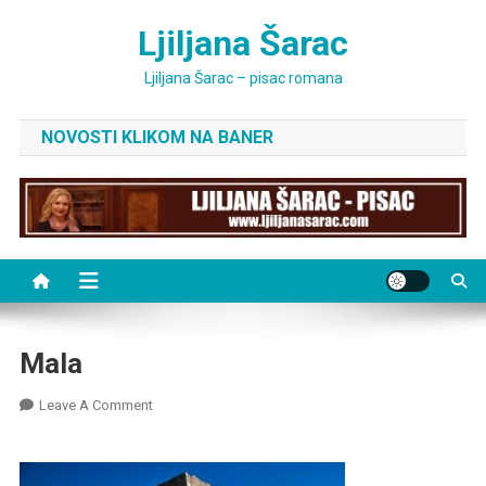
Skip
Ljiljana Šarac
to
content
Ljiljana Šarac – pisac romana
NOVOSTI KLIKOM NA BANER
Mala
On
Leave A Comment
Mala