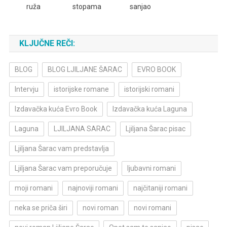
ruža
stopama
sanjao
KLJUČNE REČI:
BLOG
BLOG LJILJANE ŠARAC
EVRO BOOK
Intervju
istorijske romane
istorijski romani
Izdavačka kuća Evro Book
Izdavačka kuća Laguna
Laguna
LJILJANA SARAC
Ljiljana Šarac pisac
Ljiljana Šarac vam predstavlja
Ljiljana Šarac vam preporučuje
ljubavni romani
moji romani
najnoviji romani
najčitaniji romani
neka se priča širi
novi roman
novi romani