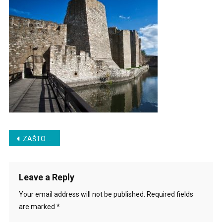
Post
ZAŠTO U MOM ROMANU JERINA NIJE PROKLETA
navigation
Leave a Reply
Your email address will not be published.
Required fields
are marked
*