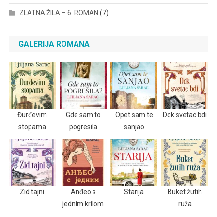
ZLATNA ŽILA – 6. ROMAN
(7)
GALERIJA ROMANA
Đurđevim
Gde sam to
Opet sam te
Dok svetac bdi
stopama
pogresila
sanjao
Zid tajni
Anđeo s
Starija
Buket žutih
jednim krilom
ruža