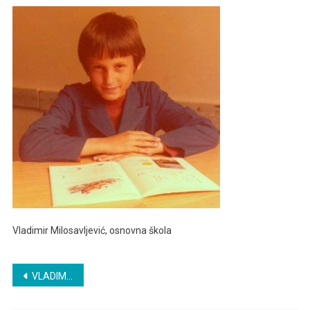
Milosavljević,
Osnovna
Škola
Vladimir Milosavljević, osnovna škola
Post
VLADIMIR MILOSAVLJEVIĆ – INTERVJU
navigation