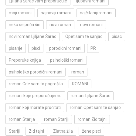
Ljiljana Šarac vam preporučuje
ljubavni romani
moji romani
najnoviji romani
najčitaniji romani
neka se priča širi
novi roman
novi romani
novi roman Ljiljane Šarac
Opet sam te sanjao
pisac
pisanje
pisci
porodični romani
PR
Preporuke knjiga
psihološki romani
psihološko porodični romani
roman
roman Gde sam to pogrešila
ROMANI
romani koje preporučujemo
romani Ljiljane Šarac
roman koji morate pročitati
roman Opet sam te sanjao
roman Starija
roman Stariji
roman Zid tajni
Stariji
Zid tajni
Zlatna žila
žene pisci