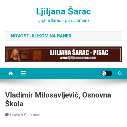
Skip
Ljiljana Šarac
to
content
Ljiljana Šarac – pisac romana
NOVOSTI KLIKOM NA BANER
Vladimir Milosavljević, Osnovna
Škola
On
Leave A Comment
Vladimir