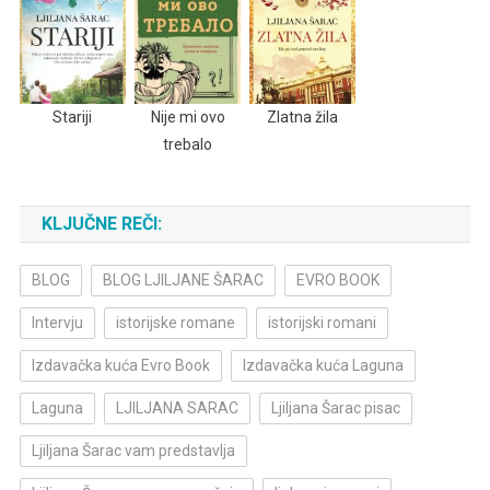
Stariji
Nije mi ovo
Zlatna žila
trebalo
KLJUČNE REČI:
BLOG
BLOG LJILJANE ŠARAC
EVRO BOOK
Intervju
istorijske romane
istorijski romani
Izdavačka kuća Evro Book
Izdavačka kuća Laguna
Laguna
LJILJANA SARAC
Ljiljana Šarac pisac
Ljiljana Šarac vam predstavlja