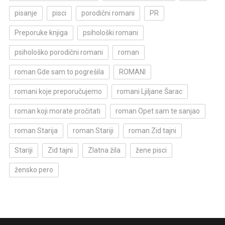
pisanje
pisci
porodični romani
PR
Preporuke knjiga
psihološki romani
psihološko porodični romani
roman
roman Gde sam to pogrešila
ROMANI
romani koje preporučujemo
romani Ljiljane Šarac
roman koji morate pročitati
roman Opet sam te sanjao
roman Starija
roman Stariji
roman Zid tajni
Stariji
Zid tajni
Zlatna žila
žene pisci
žensko pero