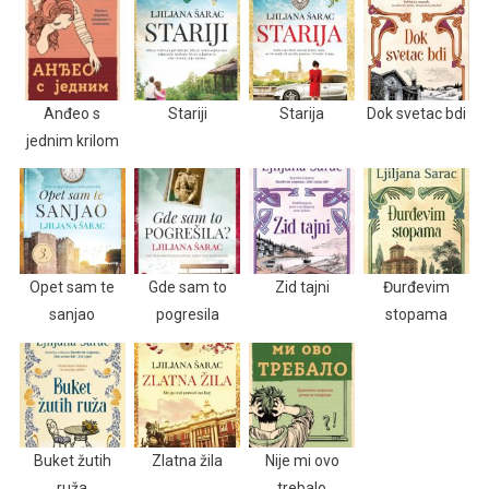
Anđeo s
Stariji
Starija
Dok svetac bdi
jednim krilom
Opet sam te
Gde sam to
Zid tajni
Đurđevim
sanjao
pogresila
stopama
Buket žutih
Zlatna žila
Nije mi ovo
ruža
trebalo