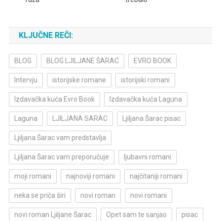
KLJUČNE REČI:
BLOG
BLOG LJILJANE ŠARAC
EVRO BOOK
Intervju
istorijske romane
istorijski romani
Izdavačka kuća Evro Book
Izdavačka kuća Laguna
Laguna
LJILJANA SARAC
Ljiljana Šarac pisac
Ljiljana Šarac vam predstavlja
Ljiljana Šarac vam preporučuje
ljubavni romani
moji romani
najnoviji romani
najčitaniji romani
neka se priča širi
novi roman
novi romani
novi roman Ljiljane Šarac
Opet sam te sanjao
pisac