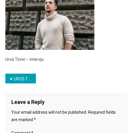
Intervju
Uroš Timić – intervju
Post
UROŠ TIMIĆ – INTERVJU
navigation
Leave a Reply
Your email address will not be published.
Required fields
are marked
*
Comment
*