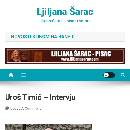
Skip
Ljiljana Šarac
to
content
Ljiljana Šarac – pisac romana
NOVOSTI KLIKOM NA BANER
Uroš Timić – Intervju
On
Leave A Comment
Uroš
Timić
–