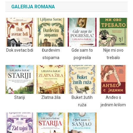
GALERIJA ROMANA
Dok svetac bdi
Đurđevim
Gde sam to
Nije mi ovo
stopama
pogresila
trebalo
Stariji
Zlatna žila
Buket žutih
Anđeo s
ruža
jednim krilom