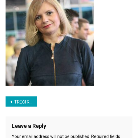
Post
TREĆI ROMAN JE IZDAT KAO PRVI
navigation
Leave a Reply
Your email address will not be published.
Required fields