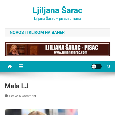
Skip
Ljiljana Šarac
to
content
Ljiljana Šarac – pisac romana
NOVOSTI KLIKOM NA BANER
Mala LJ
On
Leave A Comment
Mala
LJ