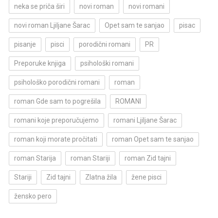
neka se priča širi
novi roman
novi romani
novi roman Ljiljane Šarac
Opet sam te sanjao
pisac
pisanje
pisci
porodični romani
PR
Preporuke knjiga
psihološki romani
psihološko porodični romani
roman
roman Gde sam to pogrešila
ROMANI
romani koje preporučujemo
romani Ljiljane Šarac
roman koji morate pročitati
roman Opet sam te sanjao
roman Starija
roman Stariji
roman Zid tajni
Stariji
Zid tajni
Zlatna žila
žene pisci
žensko pero