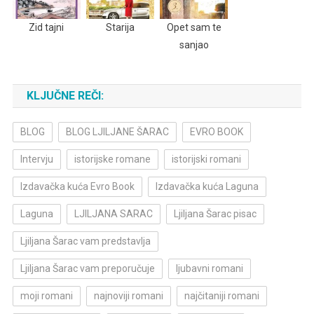
Zid tajni
Starija
Opet sam te
sanjao
KLJUČNE REČI:
BLOG
BLOG LJILJANE ŠARAC
EVRO BOOK
Intervju
istorijske romane
istorijski romani
Izdavačka kuća Evro Book
Izdavačka kuća Laguna
Laguna
LJILJANA SARAC
Ljiljana Šarac pisac
Ljiljana Šarac vam predstavlja
Ljiljana Šarac vam preporučuje
ljubavni romani
moji romani
najnoviji romani
najčitaniji romani