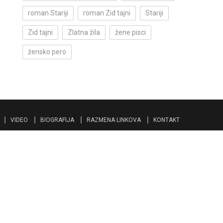
roman Stariji
roman Zid tajni
Stariji
Zid tajni
Zlatna žila
žene pisci
žensko pero
VIDEO
BIOGRAFIJA
RAZMENA LINKOVA
KONTAKT