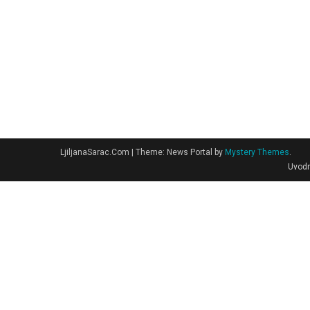
LjiljanaSarac.Com
|
Theme: News Portal by
Mystery Themes
.
Uvodn