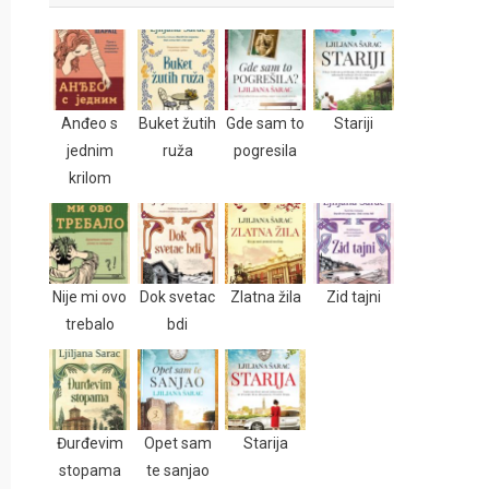
Anđeo s
Buket žutih
Gde sam to
Stariji
jednim
ruža
pogresila
krilom
Nije mi ovo
Dok svetac
Zlatna žila
Zid tajni
trebalo
bdi
Đurđevim
Opet sam
Starija
stopama
te sanjao