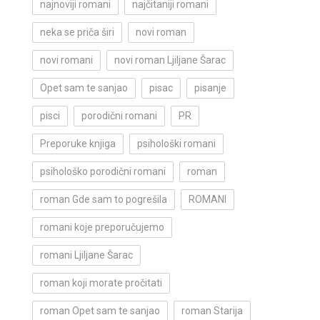
najnoviji romani
najčitaniji romani
neka se priča širi
novi roman
novi romani
novi roman Ljiljane Šarac
Opet sam te sanjao
pisac
pisanje
pisci
porodični romani
PR
Preporuke knjiga
psihološki romani
psihološko porodični romani
roman
roman Gde sam to pogrešila
ROMANI
romani koje preporučujemo
romani Ljiljane Šarac
roman koji morate pročitati
roman Opet sam te sanjao
roman Starija