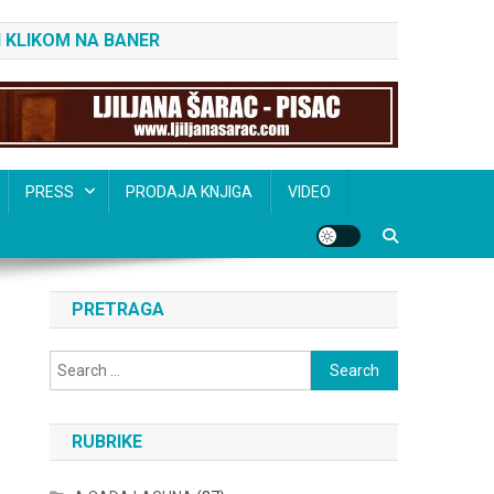
 KLIKOM NA BANER
PRESS
PRODAJA KNJIGA
VIDEO
PRETRAGA
Search
for:
RUBRIKE