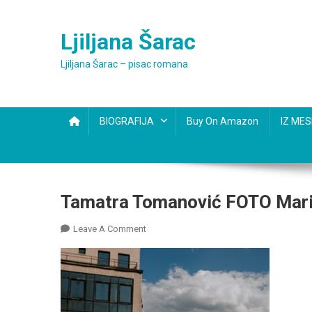
Skip
to
Ljiljana Šarac
content
Ljiljana Šarac – pisac romana
BIOGRAFIJA
Buy On Amazon
IZ ME
Tamatra Tomanović FOTO Mario
On
Leave A Comment
Tamatra
Tomanović
FOTO
Mario
Jelikić