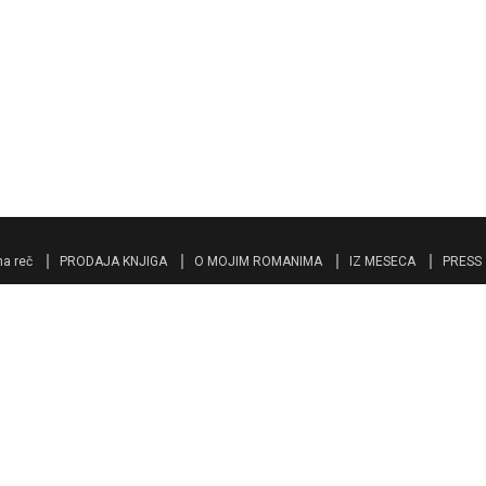
a reč
PRODAJA KNJIGA
O MOJIM ROMANIMA
IZ MESECA
PRESS