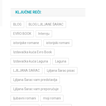
KLJUČNE REČI:
BLOG
BLOG LJILJANE ŠARAC
EVRO BOOK
Intervju
istorijske romane
istorijski romani
Izdavačka kuća Evro Book
Izdavačka kuća Laguna
Laguna
LJILJANA SARAC
Ljiljana Šarac pisac
Ljiljana Šarac vam predstavlja
Ljiljana Šarac vam preporučuje
ljubavni romani
moji romani