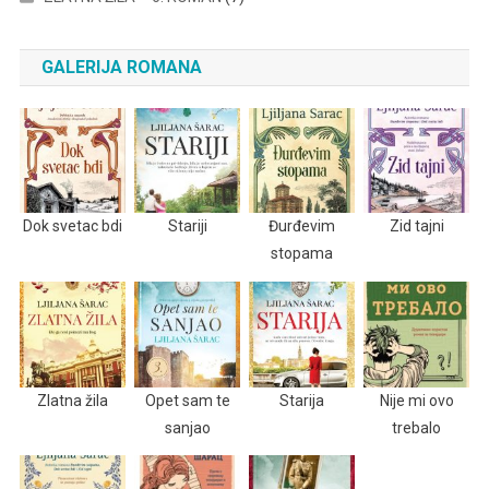
GALERIJA ROMANA
Dok svetac bdi
Stariji
Đurđevim
Zid tajni
stopama
Zlatna žila
Opet sam te
Starija
Nije mi ovo
sanjao
trebalo