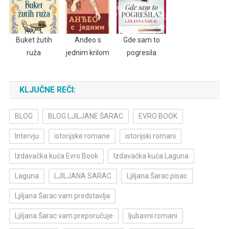
Buket žutih
Anđeo s
Gde sam to
ruža
jednim krilom
pogresila
KLJUČNE REČI:
BLOG
BLOG LJILJANE ŠARAC
EVRO BOOK
Intervju
istorijske romane
istorijski romani
Izdavačka kuća Evro Book
Izdavačka kuća Laguna
Laguna
LJILJANA SARAC
Ljiljana Šarac pisac
Ljiljana Šarac vam predstavlja
Ljiljana Šarac vam preporučuje
ljubavni romani