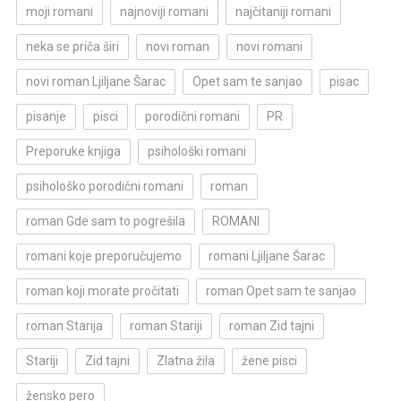
moji romani
najnoviji romani
najčitaniji romani
neka se priča širi
novi roman
novi romani
novi roman Ljiljane Šarac
Opet sam te sanjao
pisac
pisanje
pisci
porodični romani
PR
Preporuke knjiga
psihološki romani
psihološko porodični romani
roman
roman Gde sam to pogrešila
ROMANI
romani koje preporučujemo
romani Ljiljane Šarac
roman koji morate pročitati
roman Opet sam te sanjao
roman Starija
roman Stariji
roman Zid tajni
Stariji
Zid tajni
Zlatna žila
žene pisci
žensko pero