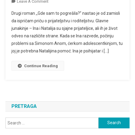
On
Leave A Comment
HVATANJE
Drugi roman ,,Gde sam to pogrešila?” nastao je od zamisli
UKOŠTAC
da ispričam priču o prijateljstvu i roditeljstvu. Glavne
SA
junakinje – Ina i Natalija su sjajne prijateljice, ali ih je život
PSIHIJATRIJOM
odveo na različite strane. Kada se Ina razvede, počinju
problemi sa Simonom Anom, ćerkom adolescentkinjom, tu
joj je potrebna Natalijina pomoć. Ina je psihijatar i […]
Continue Reading
PRETRAGA
Search
for: