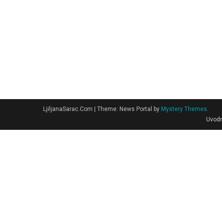
LjiljanaSarac.Com
|
Theme: News Portal by
Mystery Themes
.
Uvodn