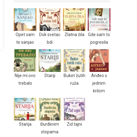
Opet sam
Dok svetac
Zlatna žila
Gde sam to
te sanjao
bdi
pogresila
Nije mi ovo
Stariji
Buket žutih
Anđeo s
trebalo
ruža
jednim
krilom
Starija
Đurđevim
Zid tajni
stopama