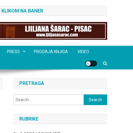
 KLIKOM NA BANER
PRESS
PRODAJA KNJIGA
VIDEO
PRETRAGA
Search
for:
RUBRIKE