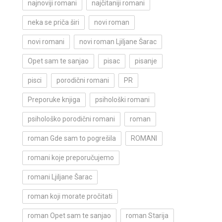
najnoviji romani
najčitaniji romani
neka se priča širi
novi roman
novi romani
novi roman Ljiljane Šarac
Opet sam te sanjao
pisac
pisanje
pisci
porodični romani
PR
Preporuke knjiga
psihološki romani
psihološko porodični romani
roman
roman Gde sam to pogrešila
ROMANI
romani koje preporučujemo
romani Ljiljane Šarac
roman koji morate pročitati
roman Opet sam te sanjao
roman Starija