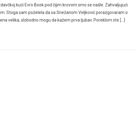
zdavčkoj kući Evro Book pod čijim krovom smo se našle. Zahvaljujući
rom. Stoga sam poželela da sa Snežanom Veljković porazgovaram o
e njena velika, slobodno mogu da kažem prva ljubav. Poreklom ste […]