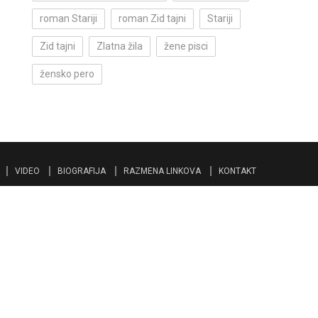
roman Stariji
roman Zid tajni
Stariji
Zid tajni
Zlatna žila
žene pisci
žensko pero
VIDEO
BIOGRAFIJA
RAZMENA LINKOVA
KONTAKT