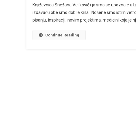
Književnica Snežana Veljković i ja smo se upoznale u I
SNEŽANE
izdavaču obe smo dobile krila. Nošene smo istim vet
VELJKOVIĆ
pisanju, inspiraciji, novim projektima, medicini koja j
Continue Reading