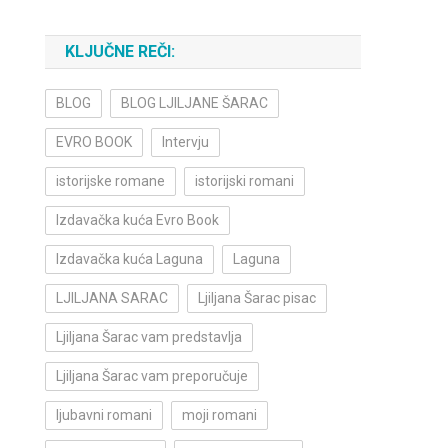
KLJUČNE REČI:
BLOG
BLOG LJILJANE ŠARAC
EVRO BOOK
Intervju
istorijske romane
istorijski romani
Izdavačka kuća Evro Book
Izdavačka kuća Laguna
Laguna
LJILJANA SARAC
Ljiljana Šarac pisac
Ljiljana Šarac vam predstavlja
Ljiljana Šarac vam preporučuje
ljubavni romani
moji romani