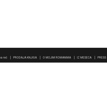
a reč
PRODAJA KNJIGA
O MOJIM ROMANIMA
IZ MESECA
PRESS