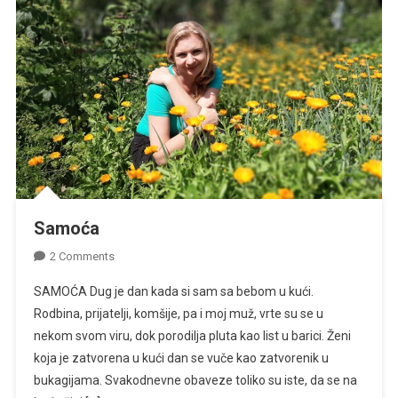
Samoća
On
2 Comments
Samoća
SAMOĆA Dug je dan kada si sam sa bebom u kući.
Rodbina, prijatelji, komšije, pa i moj muž, vrte su se u
nekom svom viru, dok porodilja pluta kao list u barici. Ženi
koja je zatvorena u kući dan se vuče kao zatvorenik u
bukagijama. Svakodnevne obaveze toliko su iste, da se na