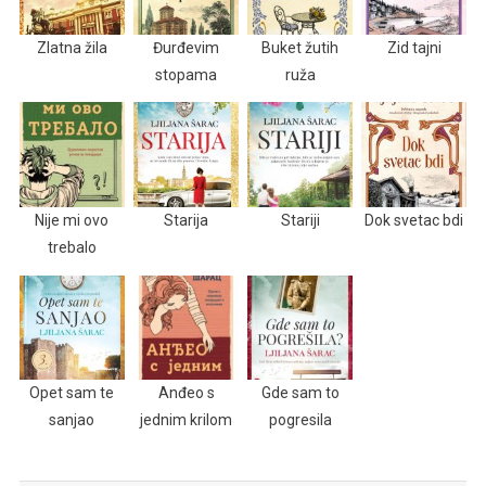
Zlatna žila
Đurđevim
Buket žutih
Zid tajni
stopama
ruža
Nije mi ovo
Starija
Stariji
Dok svetac bdi
trebalo
Opet sam te
Anđeo s
Gde sam to
sanjao
jednim krilom
pogresila