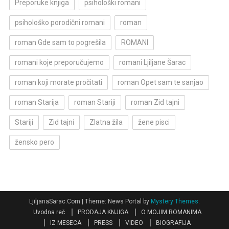
Preporuke knjiga
psihološki romani
psihološko porodični romani
roman
roman Gde sam to pogrešila
ROMANI
romani koje preporučujemo
romani Ljiljane Šarac
roman koji morate pročitati
roman Opet sam te sanjao
roman Starija
roman Stariji
roman Zid tajni
Stariji
Zid tajni
Zlatna žila
žene pisci
žensko pero
LjiljanaSarac.Com
|
Theme: News Portal by
Mystery Themes
.
Uvodna reč
PRODAJA KNJIGA
O MOJIM ROMANIMA
IZ MESECA
PRESS
VIDEO
BIOGRAFIJA