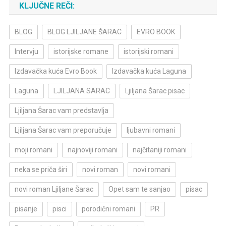
KLJUČNE REČI:
BLOG
BLOG LJILJANE ŠARAC
EVRO BOOK
Intervju
istorijske romane
istorijski romani
Izdavačka kuća Evro Book
Izdavačka kuća Laguna
Laguna
LJILJANA SARAC
Ljiljana Šarac pisac
Ljiljana Šarac vam predstavlja
Ljiljana Šarac vam preporučuje
ljubavni romani
moji romani
najnoviji romani
najčitaniji romani
neka se priča širi
novi roman
novi romani
novi roman Ljiljane Šarac
Opet sam te sanjao
pisac
pisanje
pisci
porodični romani
PR