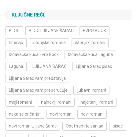
KLJUČNE REČI:
BLOG
BLOG LJILJANE ŠARAC
EVRO BOOK
Intervju
istorijske romane
istorijski romani
Izdavačka kuća Evro Book
Izdavačka kuća Laguna
Laguna
LJILJANA SARAC
Ljiljana Šarac pisac
Ljiljana Šarac vam predstavlja
Ljiljana Šarac vam preporučuje
ljubavni romani
moji romani
najnoviji romani
najčitaniji romani
neka se priča širi
novi roman
novi romani
novi roman Ljiljane Šarac
Opet sam te sanjao
pisac