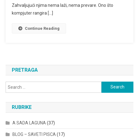
Zahvaljujući njima nema laži, nema prevare. Ono što
kompjuter rangira […]
Continue Reading
PRETRAGA
Search
for:
RUBRIKE
A SADA LAGUNA
(37)
BLOG – SAVETI PISCA
(17)