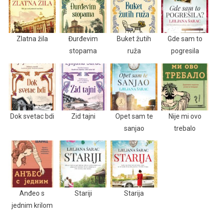
Zlatna žila
Đurđevim
Buket žutih
Gde sam to
stopama
ruža
pogresila
Dok svetac bdi
Zid tajni
Opet sam te
Nije mi ovo
sanjao
trebalo
Anđeo s
Stariji
Starija
jednim krilom