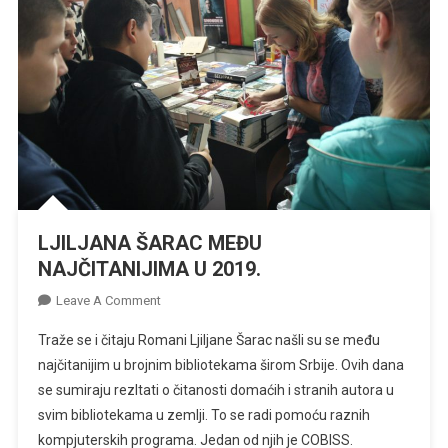
LJILJANA ŠARAC MEĐU
NAJČITANIJIMA U 2019.
On
Leave A Comment
LJILJANA
Traže se i čitaju Romani Ljiljane Šarac našli su se među
ŠARAC
najčitanijim u brojnim bibliotekama širom Srbije. Ovih dana
MEĐU
se sumiraju rezltati o čitanosti domaćih i stranih autora u
NAJČITANIJIMA
svim bibliotekama u zemlji. To se radi pomoću raznih
U
2019.
kompjuterskih programa. Jedan od njih je COBISS.