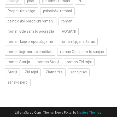
pisanje
pisci
porodični romani
PR
Preporuke knjiga
psihološki romani
psihološko porodični romani
roman
roman Gde sam to pogrešila
ROMANI
romani koje preporučujemo
romani Ljiljane Šarac
roman koji morate pročitati
roman Opet sam te sanjao
roman Starija
roman Stariji
roman Zid tajni
Stariji
Zid tajni
Zlatna žila
žene pisci
žensko pero
LjiljanaSarac.Com
|
Theme: News Portal by
Mystery Themes
.