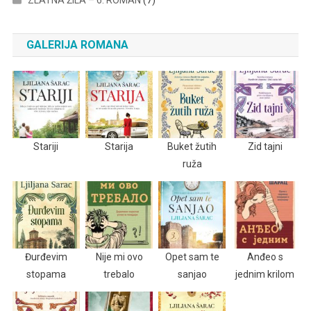
GALERIJA ROMANA
Stariji
Starija
Buket žutih
Zid tajni
ruža
Đurđevim
Nije mi ovo
Opet sam te
Anđeo s
stopama
trebalo
sanjao
jednim krilom