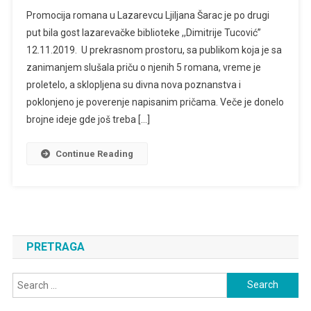
Promocija
Promocija romana u Lazarevcu Ljiljana Šarac je po drugi
U
put bila gost lazarevačke biblioteke ,,Dimitrije Tucović”
Lazarevcu
12.11.2019. U prekrasnom prostoru, sa publikom koja je sa
zanimanjem slušala priču o njenih 5 romana, vreme je
proletelo, a sklopljena su divna nova poznanstva i
poklonjeno je poverenje napisanim pričama. Veče je donelo
brojne ideje gde još treba […]
Continue Reading
PRETRAGA
Search
for: