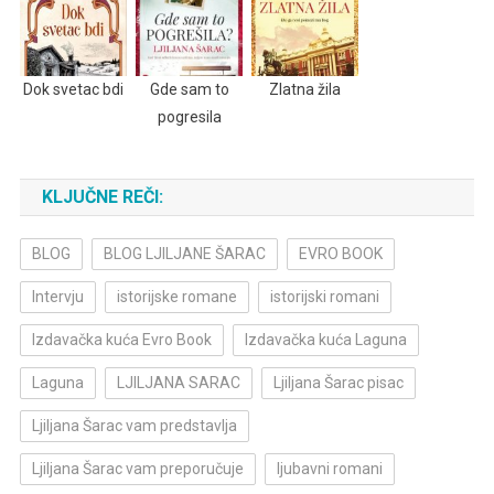
Dok svetac bdi
Gde sam to
Zlatna žila
pogresila
KLJUČNE REČI:
BLOG
BLOG LJILJANE ŠARAC
EVRO BOOK
Intervju
istorijske romane
istorijski romani
Izdavačka kuća Evro Book
Izdavačka kuća Laguna
Laguna
LJILJANA SARAC
Ljiljana Šarac pisac
Ljiljana Šarac vam predstavlja
Ljiljana Šarac vam preporučuje
ljubavni romani