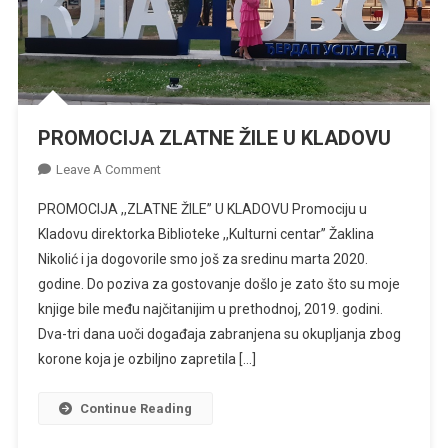
PROMOCIJA ZLATNE ŽILE U KLADOVU
On
Leave A Comment
PROMOCIJA
PROMOCIJA ,,ZLATNE ŽILE” U KLADOVU Promociju u
ZLATNE
Kladovu direktorka Biblioteke ,,Kulturni centar” Žaklina
ŽILE
Nikolić i ja dogovorile smo još za sredinu marta 2020.
U
godine. Do poziva za gostovanje došlo je zato što su moje
KLADOVU
knjige bile među najčitanijim u prethodnoj, 2019. godini.
Dva-tri dana uoči događaja zabranjena su okupljanja zbog
korone koja je ozbiljno zapretila […]
Continue Reading