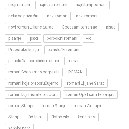
moji romani
najnoviji romani
najčitaniji romani
neka se priča širi
novi roman
novi romani
novi roman Ljiljane Šarac
Opet sam te sanjao
pisac
pisanje
pisci
porodični romani
PR
Preporuke knjiga
psihološki romani
psihološko porodični romani
roman
roman Gde sam to pogrešila
ROMANI
romani koje preporučujemo
romani Ljiljane Šarac
roman koji morate pročitati
roman Opet sam te sanjao
roman Starija
roman Stariji
roman Zid tajni
Stariji
Zid tajni
Zlatna žila
žene pisci
žensko pero