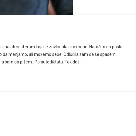
oljna atmosferom koja je zavladala oko mene. Naročito na poslu.
o da menjamo, ali možemo sebe. Odlučila sam da se spasem
ela sam da pišem., Po autodiktatu. Tek da […]