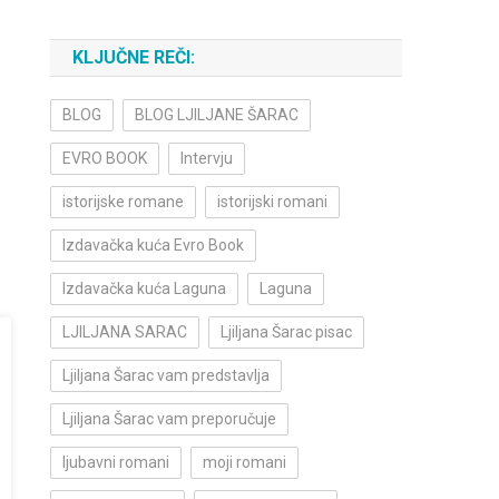
KLJUČNE REČI:
BLOG
BLOG LJILJANE ŠARAC
EVRO BOOK
Intervju
istorijske romane
istorijski romani
Izdavačka kuća Evro Book
Izdavačka kuća Laguna
Laguna
LJILJANA SARAC
Ljiljana Šarac pisac
Ljiljana Šarac vam predstavlja
Ljiljana Šarac vam preporučuje
ljubavni romani
moji romani