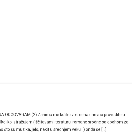
– JA ODGOVARAM (2) Zanima me koliko vremena dnevno provodite u
m. Ukoliko istražujem (iščitavam literaturu, romane srodne sa epohom za
 što su muzika, jelo, nakit u srednjem veku…) onda se […]