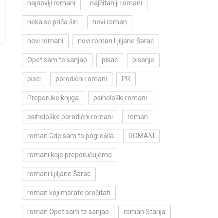
najnoviji romani
najčitaniji romani
neka se priča širi
novi roman
novi romani
novi roman Ljiljane Šarac
Opet sam te sanjao
pisac
pisanje
pisci
porodični romani
PR
Preporuke knjiga
psihološki romani
psihološko porodični romani
roman
roman Gde sam to pogrešila
ROMANI
romani koje preporučujemo
romani Ljiljane Šarac
roman koji morate pročitati
roman Opet sam te sanjao
roman Starija