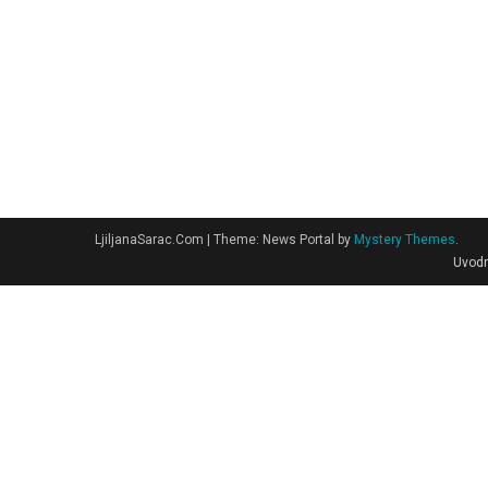
LjiljanaSarac.Com
|
Theme: News Portal by
Mystery Themes
.
Uvodn