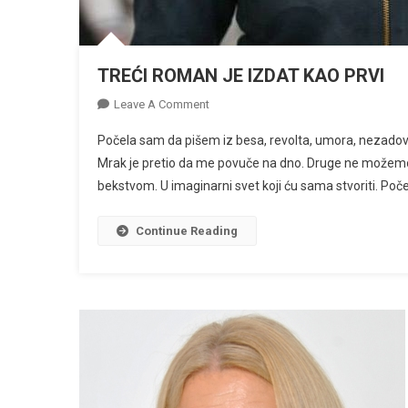
TREĆI ROMAN JE IZDAT KAO PRVI
On
Leave A Comment
TREĆI
Počela sam da pišem iz besa, revolta, umora, nezadov
ROMAN
Mrak je pretio da me povuče na dno. Druge ne možem
JE
bekstvom. U imaginarni svet koji ću sama stvoriti. Poč
IZDAT
KAO
PRVI
Continue Reading