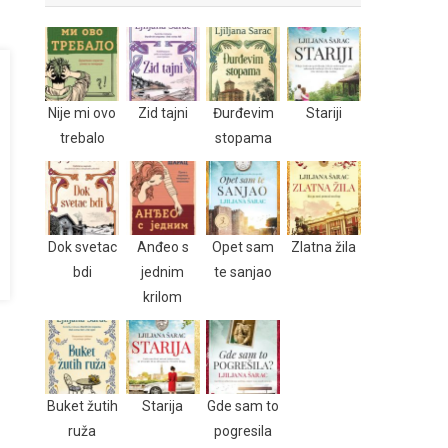
Nije mi ovo
Zid tajni
Đurđevim
Stariji
trebalo
stopama
Dok svetac
Anđeo s
Opet sam
Zlatna žila
bdi
jednim
te sanjao
krilom
Buket žutih
Starija
Gde sam to
ruža
pogresila