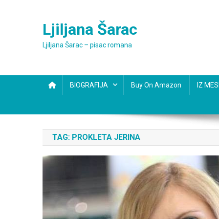
Skip
to
Ljiljana Šarac
content
Ljiljana Šarac – pisac romana
BIOGRAFIJA
Buy On Amazon
IZ ME
TAG:
PROKLETA JERINA