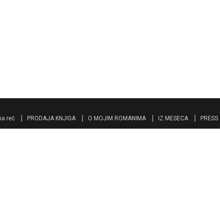
a reč
PRODAJA KNJIGA
O MOJIM ROMANIMA
IZ MESECA
PRESS