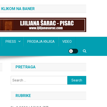
 KLIKOM NA BANER
PRESS
PRODAJA KNJIGA
VIDEO
PRETRAGA
Search
for:
RUBRIKE