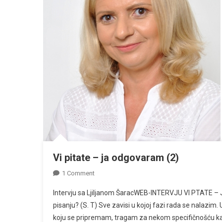
Vi pitate – ja odgovaram (2)
On
1 Comment
Vi
Intervju sa Ljiljanom ŠaracWEB-INTERVJU VI PTATE 
Pitate
pisanju? (S. T) Sve zavisi u kojoj fazi rada se nalazi
–
koju se pripremam, tragam za nekom specifičnošću kao
Ja