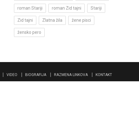
roman Stariji
roman Zid tajni
Stariji
Zid tajni
Zlatna žila
žene pisci
žensko pero
VIDEO
BIOGRAFIJA
RAZMENA LINKOVA
KONTAKT