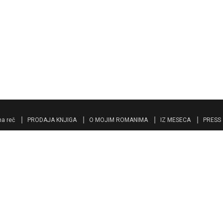
a reč
PRODAJA KNJIGA
O MOJIM ROMANIMA
IZ MESECA
PRESS