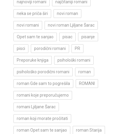
najnoviji romani
najčitaniji romani
neka se priča širi
novi roman
novi romani
novi roman Ljiljane Šarac
Opet sam te sanjao
pisac
pisanje
pisci
porodični romani
PR
Preporuke knjiga
psihološki romani
psihološko porodični romani
roman
roman Gde sam to pogrešila
ROMANI
romani koje preporučujemo
romani Ljiljane Šarac
roman koji morate pročitati
roman Opet sam te sanjao
roman Starija