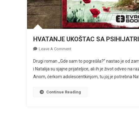
HVATANJE UKOŠTAC SA PSIHIJATR
On
Leave A Comment
HVATANJE
Drugi roman ,,Gde sam to pogrešila?” nastao je od zamisl
UKOŠTAC
i Natalija su sjajne prijateljice, ali ih je život odveo 
SA
Anom, ćerkom adolescentkinjom, tu joj je potrebna Natali
PSIHIJATRIJOM
Continue Reading