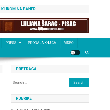
 KLIKOM NA BANER
PRESS
PRODAJA KNJIGA
VIDEO
PRETRAGA
Search
for:
RUBRIKE