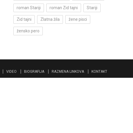
roman Stariji
roman Zid tajni
Stariji
Zid tajni
Zlatna žila
žene pisci
žensko pero
VIDEO
BIOGRAFIJA
RAZMENA LINKOVA
KONTAKT