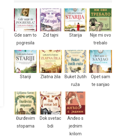
Gde sam to
Zid tajni
Starija
Nije mi ovo
pogresila
trebalo
Stariji
Zlatna žila
Buket žutih
Opet sam
ruža
te sanjao
Đurđevim
Dok svetac
Anđeo s
stopama
bdi
jednim
krilom