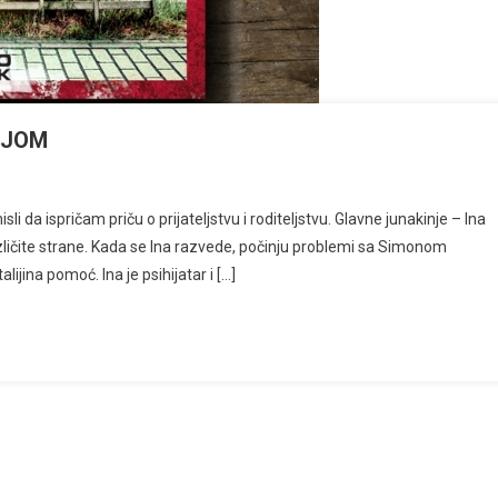
IJOM
i da ispričam priču o prijateljstvu i roditeljstvu. Glavne junakinje – Ina
na različite strane. Kada se Ina razvede, počinju problemi sa Simonom
jina pomoć. Ina je psihijatar i […]