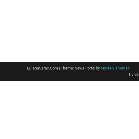
LjiljanaSarac.Com
|
Theme: News Portal by
Mystery Themes
.
Uvodn