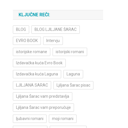
KLJUČNE REČI:
BLOG
BLOG LJILJANE ŠARAC
EVRO BOOK
Intervju
istorijske romane
istorijski romani
Izdavačka kuća Evro Book
Izdavačka kuća Laguna
Laguna
LJILJANA SARAC
Ljiljana Šarac pisac
Ljiljana Šarac vam predstavlja
Ljiljana Šarac vam preporučuje
ljubavni romani
moji romani