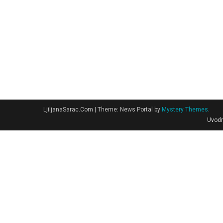
LjiljanaSarac.Com
|
Theme: News Portal by
Mystery Themes
.
Uvodn