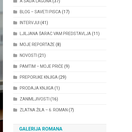
A SADA LAGUNA
(37)
BLOG – SAVETI PISCA
(17)
INTERVJUI
(41)
LJILJANA ŠARAC VAM PREDSTAVLJA
(11)
MOJE REPORTAŽE
(8)
NOVOSTI
(21)
PAMTIM – MOJE PRIČE
(9)
PREPORUKE KNJIGA
(29)
PRODAJA KNJIGA
(1)
ZANIMLJIVOSTI
(16)
ZLATNA ŽILA – 6. ROMAN
(7)
GALERIJA ROMANA