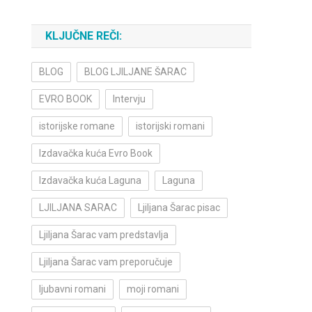
KLJUČNE REČI:
BLOG
BLOG LJILJANE ŠARAC
EVRO BOOK
Intervju
istorijske romane
istorijski romani
Izdavačka kuća Evro Book
Izdavačka kuća Laguna
Laguna
LJILJANA SARAC
Ljiljana Šarac pisac
Ljiljana Šarac vam predstavlja
Ljiljana Šarac vam preporučuje
ljubavni romani
moji romani