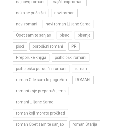
najnoviji romani
najčitaniji romani
neka se priča širi
novi roman
novi romani
novi roman Ljiljane Šarac
Opet sam te sanjao
pisac
pisanje
pisci
porodični romani
PR
Preporuke knjiga
psihološki romani
psihološko porodični romani
roman
roman Gde sam to pogrešila
ROMANI
romani koje preporučujemo
romani Ljiljane Šarac
roman koji morate pročitati
roman Opet sam te sanjao
roman Starija