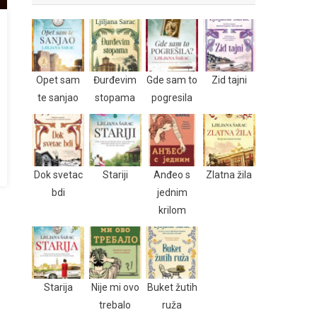
Opet sam
Đurđevim
Gde sam to
Zid tajni
te sanjao
stopama
pogresila
Dok svetac
Stariji
Anđeo s
Zlatna žila
bdi
jednim
krilom
Starija
Nije mi ovo
Buket žutih
trebalo
ruža