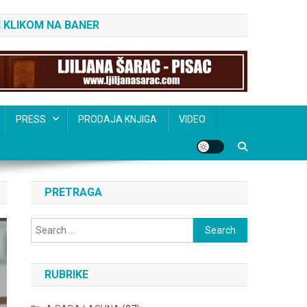
 KLIKOM NA BANER
PRESS
PRODAJA KNJIGA
VIDEO
PRETRAGA
Search
for:
RUBRIKE