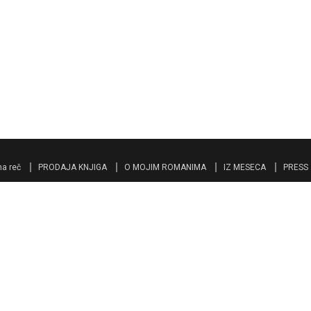
a reč
PRODAJA KNJIGA
O MOJIM ROMANIMA
IZ MESECA
PRESS