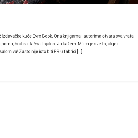
Izdavačke kuće Evro Book. Ona knjigama i autorima otvara sva vrata.
rna, hrabra, tačna, lojalna. Ja kažem: Milica je sve to, ali je i
omiva! Zašto nije isto biti PR u fabrici […]