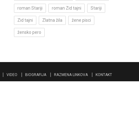
roman Stariji
roman Zid tajni
Stariji
Zid tajni
Zlatna žila
žene pisci
žensko pero
VIDEO
BIOGRAFIJA
RAZMENA LINKOVA
KONTAKT