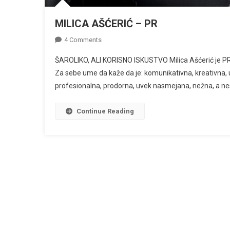
MILICA AŠĆERIĆ – PR
On
4 Comments
MILICA
ŠAROLIKO, ALI KORISNO ISKUSTVO Milica Ašćerić je PR 
AŠĆERIĆ
Za sebe ume da kaže da je: komunikativna, kreativna, upo
–
profesionalna, prodorna, uvek nasmejana, nežna, a nesal
PR
Continue Reading