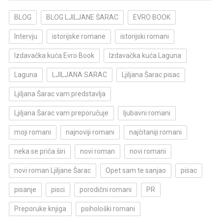
BLOG
BLOG LJILJANE ŠARAC
EVRO BOOK
Intervju
istorijske romane
istorijski romani
Izdavačka kuća Evro Book
Izdavačka kuća Laguna
Laguna
LJILJANA SARAC
Ljiljana Šarac pisac
Ljiljana Šarac vam predstavlja
Ljiljana Šarac vam preporučuje
ljubavni romani
moji romani
najnoviji romani
najčitaniji romani
neka se priča širi
novi roman
novi romani
novi roman Ljiljane Šarac
Opet sam te sanjao
pisac
pisanje
pisci
porodični romani
PR
Preporuke knjiga
psihološki romani