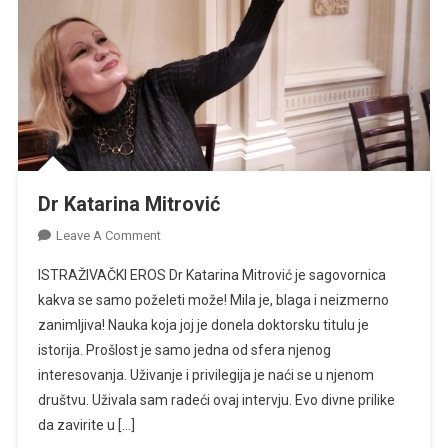
Dr Katarina Mitrović
On
Leave A Comment
Dr
ISTRAŽIVAČKI EROS Dr Katarina Mitrović je sagovornica
Katarina
kakva se samo poželeti može! Mila je, blaga i neizmerno
Mitrović
zanimljiva! Nauka koja joj je donela doktorsku titulu je
istorija. Prošlost je samo jedna od sfera njenog
interesovanja. Uživanje i privilegija je naći se u njenom
društvu. Uživala sam radeći ovaj intervju. Evo divne prilike
da zavirite u […]