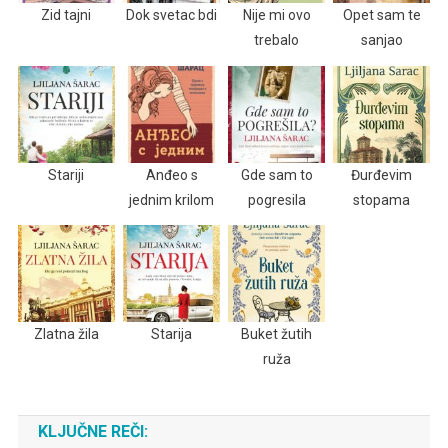
Zid tajni
Dok svetac bdi
Nije mi ovo
Opet sam te
trebalo
sanjao
Stariji
Anđeo s
Gde sam to
Đurđevim
jednim krilom
pogresila
stopama
Zlatna žila
Starija
Buket žutih
ruža
KLJUČNE REČI: