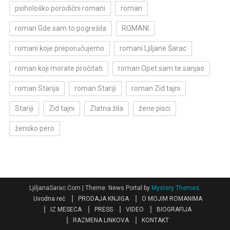
psihološko porodični romani
roman
roman Gde sam to pogrešila
ROMANI
romani koje preporučujemo
romani Ljiljane Šarac
roman koji morate pročitati
roman Opet sam te sanjao
roman Starija
roman Stariji
roman Zid tajni
Stariji
Zid tajni
Zlatna žila
žene pisci
žensko pero
LjiljanaSarac.Com
|
Theme: News Portal by
Mystery Themes
.
Uvodna reč
PRODAJA KNJIGA
O MOJIM ROMANIMA
IZ MESECA
PRESS
VIDEO
BIOGRAFIJA
RAZMENA LINKOVA
KONTAKT