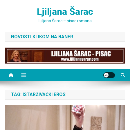
Skip
Ljiljana Šarac
to
content
Ljiljana Šarac – pisac romana
NOVOSTI KLIKOM NA BANER
TAG:
ISTARŽIVAČKI EROS