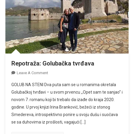
Repotraža: Golubačka tvrđava
On
Leave A Comment
Repotraža:
GOLUB NA STENI Dva puta sam se u romanima okretala
Golubačka
Golubačkoj tvrđavi – u svom prvencu ,,Opet sam te sanjao” i
Tvrđava
novom 7. romanu koji bi trebalo da izađe do kraja 2020.
godine. U prvoj knjizi Irina Branković, bežeći iz stonog
Smedereva, introspektivno ponire u svoju dušu i suočava
se sa duhovima iz prošlosti, vagajući […]