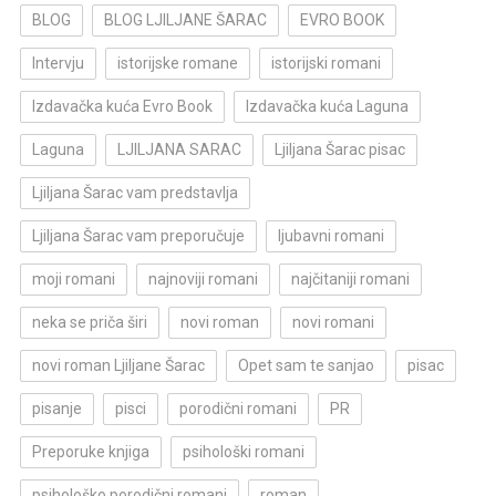
BLOG
BLOG LJILJANE ŠARAC
EVRO BOOK
Intervju
istorijske romane
istorijski romani
Izdavačka kuća Evro Book
Izdavačka kuća Laguna
Laguna
LJILJANA SARAC
Ljiljana Šarac pisac
Ljiljana Šarac vam predstavlja
Ljiljana Šarac vam preporučuje
ljubavni romani
moji romani
najnoviji romani
najčitaniji romani
neka se priča širi
novi roman
novi romani
novi roman Ljiljane Šarac
Opet sam te sanjao
pisac
pisanje
pisci
porodični romani
PR
Preporuke knjiga
psihološki romani
psihološko porodični romani
roman