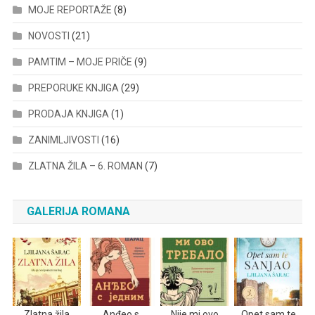
MOJE REPORTAŽE
(8)
NOVOSTI
(21)
PAMTIM – MOJE PRIČE
(9)
PREPORUKE KNJIGA
(29)
PRODAJA KNJIGA
(1)
ZANIMLJIVOSTI
(16)
ZLATNA ŽILA – 6. ROMAN
(7)
GALERIJA ROMANA
Zlatna žila
Anđeo s
Nije mi ovo
Opet sam te