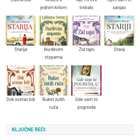
jednim krilom
trebalo
sanjao
Starija
Đurđevim
Zid tajni
Stariji
stopama
Dok svetac bdi
Buket žutih
Gde sam to
ruža
pogresila
KLJUČNE REČI: