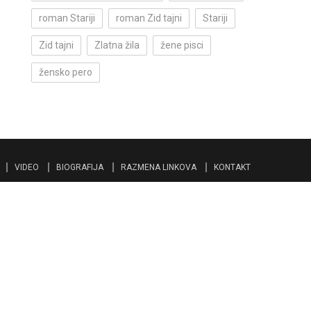
roman Stariji
roman Zid tajni
Stariji
Zid tajni
Zlatna žila
žene pisci
žensko pero
VIDEO
BIOGRAFIJA
RAZMENA LINKOVA
KONTAKT