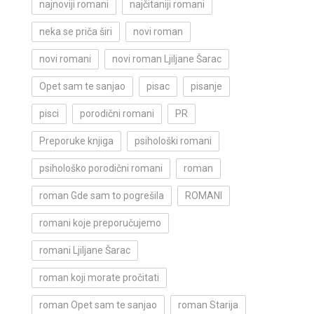
najnoviji romani
najčitaniji romani
neka se priča širi
novi roman
novi romani
novi roman Ljiljane Šarac
Opet sam te sanjao
pisac
pisanje
pisci
porodični romani
PR
Preporuke knjiga
psihološki romani
psihološko porodični romani
roman
roman Gde sam to pogrešila
ROMANI
romani koje preporučujemo
romani Ljiljane Šarac
roman koji morate pročitati
roman Opet sam te sanjao
roman Starija