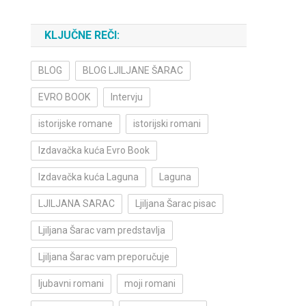
KLJUČNE REČI:
BLOG
BLOG LJILJANE ŠARAC
EVRO BOOK
Intervju
istorijske romane
istorijski romani
Izdavačka kuća Evro Book
Izdavačka kuća Laguna
Laguna
LJILJANA SARAC
Ljiljana Šarac pisac
Ljiljana Šarac vam predstavlja
Ljiljana Šarac vam preporučuje
ljubavni romani
moji romani