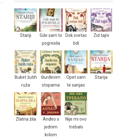
Stariji
Gde sam to
Dok svetac
Zid tajni
pogresila
bdi
Buket žutih
Đurđevim
Opet sam
Starija
ruža
stopama
te sanjao
Zlatna žila
Anđeo s
Nije mi ovo
jednim
trebalo
krilom