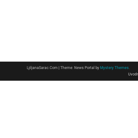
LjiljanaSarac.Com
|
Theme: News Portal by
Mystery Themes
.
Uvodn