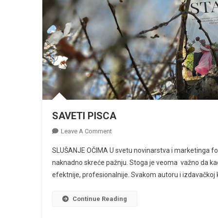
SAVETI PISCA
On
Leave A Comment
SAVETI
SLUŠANJE OČIMA U svetu novinarstva i marketinga fotog
PISCA
naknadno skreće pažnju. Stoga je veoma važno da kad
efektnije, profesionalnije. Svakom autoru i izdavačkoj kuć
Continue Reading