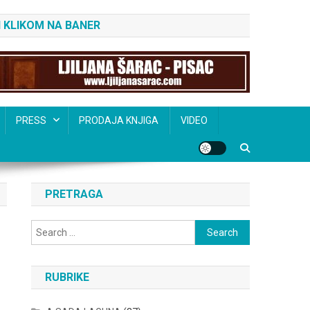
 KLIKOM NA BANER
PRESS
PRODAJA KNJIGA
VIDEO
PRETRAGA
Search
for:
RUBRIKE