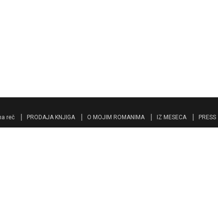
a reč
PRODAJA KNJIGA
O MOJIM ROMANIMA
IZ MESECA
PRESS