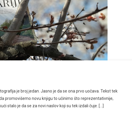
rafija je broj jedan. Jasno je da se ona prvo uočava. Tekst tek
a promovišemo novu knjigu to učinimo što reprezentativnije,
i stalo je da se za novi naslov koji su tek izdali čuje. […]