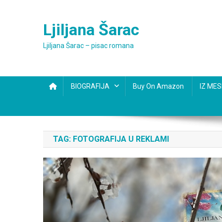
Skip
to
Ljiljana Šarac
content
Ljiljana Šarac – pisac romana
BIOGRAFIJA
Buy On Amazon
IZ ME
TAG:
FOTOGRAFIJA U REKLAMI