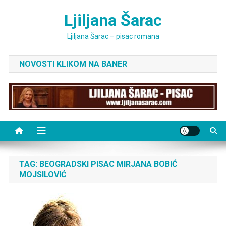
Skip
Ljiljana Šarac
to
content
Ljiljana Šarac – pisac romana
NOVOSTI KLIKOM NA BANER
TAG:
BEOGRADSKI PISAC MIRJANA BOBIĆ
MOJSILOVIĆ