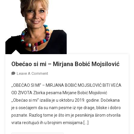
Obećao si mi – Mirjana Bobić Mojsilović
On
Leave A Comment
Obećao
,,OBEĆAO SI MI” – MIRJANA BOBIĆ MOJSILOVIĆ BITI VEĆA
Si
OD ŽIVOTA Zbirka pesama Mirjane Bobić Mojsilović
Mi
,,Obećao si mi” izašla je u oktobru 2019. godine. Dočekana
–
je s osećajem da su nam pesme iz nje drage, bliske i dobro
Mirjana
Bobić
poznate. Razlog tome je što im je pesnikinja širom otvorila
Mojsilović
vrata recitujući ih u brojnim emisijama […]