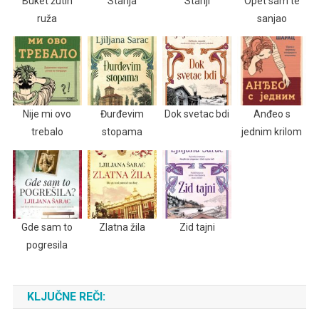
Buket žutih
Starija
Stariji
Opet sam te
ruža
sanjao
Nije mi ovo
Đurđevim
Dok svetac bdi
Anđeo s
trebalo
stopama
jednim krilom
Gde sam to
Zlatna žila
Zid tajni
pogresila
KLJUČNE REČI: