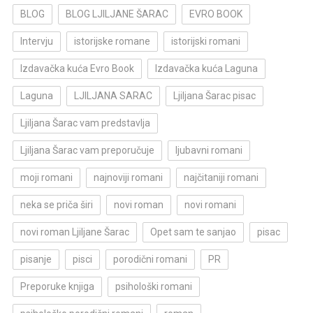
BLOG
BLOG LJILJANE ŠARAC
EVRO BOOK
Intervju
istorijske romane
istorijski romani
Izdavačka kuća Evro Book
Izdavačka kuća Laguna
Laguna
LJILJANA SARAC
Ljiljana Šarac pisac
Ljiljana Šarac vam predstavlja
Ljiljana Šarac vam preporučuje
ljubavni romani
moji romani
najnoviji romani
najčitaniji romani
neka se priča širi
novi roman
novi romani
novi roman Ljiljane Šarac
Opet sam te sanjao
pisac
pisanje
pisci
porodični romani
PR
Preporuke knjiga
psihološki romani