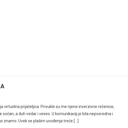
JA
 virtuelna prijateljica. Privukle su me njene inverzivne rečenice,
e sočan, a duh vedar i veseo. U komunikaciji je bila neposredna i
ugo znamo. Uvek se plašim uvođenja treće […]