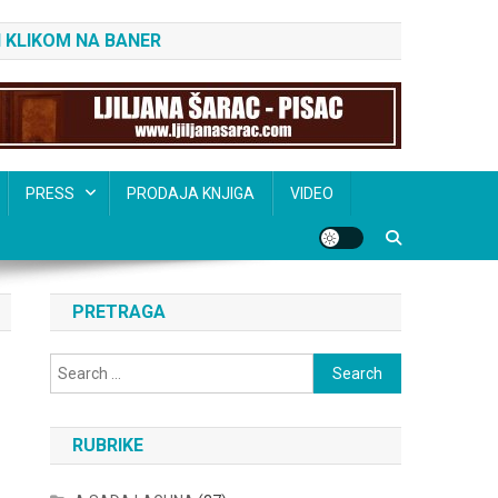
 KLIKOM NA BANER
PRESS
PRODAJA KNJIGA
VIDEO
PRETRAGA
Search
for:
RUBRIKE