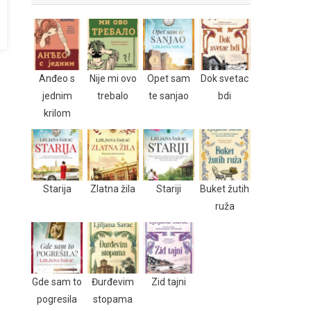
Anđeo s
Nije mi ovo
Opet sam
Dok svetac
jednim
trebalo
te sanjao
bdi
krilom
Starija
Zlatna žila
Stariji
Buket žutih
ruža
Gde sam to
Đurđevim
Zid tajni
pogresila
stopama