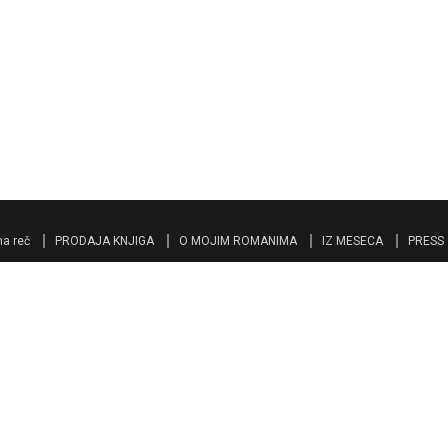
a reč
PRODAJA KNJIGA
O MOJIM ROMANIMA
IZ MESECA
PRESS