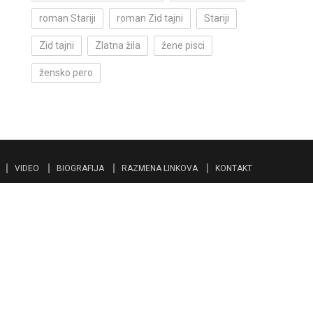
roman Stariji
roman Zid tajni
Stariji
Zid tajni
Zlatna žila
žene pisci
žensko pero
VIDEO
BIOGRAFIJA
RAZMENA LINKOVA
KONTAKT