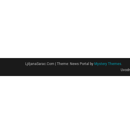
LjiljanaSarac.Com
|
Theme: News Portal by
Mystery Themes
.
Uvodn