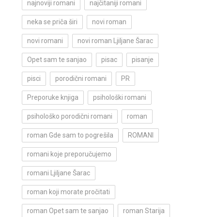
najnoviji romani
najčitaniji romani
neka se priča širi
novi roman
novi romani
novi roman Ljiljane Šarac
Opet sam te sanjao
pisac
pisanje
pisci
porodični romani
PR
Preporuke knjiga
psihološki romani
psihološko porodični romani
roman
roman Gde sam to pogrešila
ROMANI
romani koje preporučujemo
romani Ljiljane Šarac
roman koji morate pročitati
roman Opet sam te sanjao
roman Starija