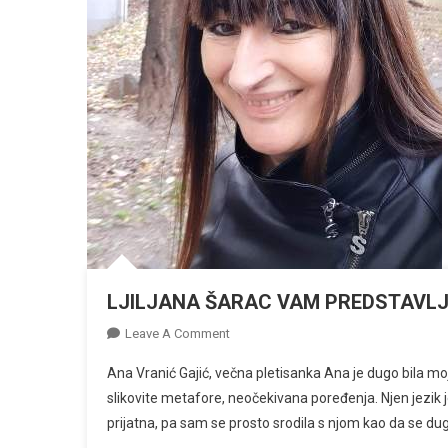
LJILJANA ŠARAC VAM PREDSTAVL
On
Leave A Comment
LJILJANA
Ana Vranić Gajić, večna pletisanka Ana je dugo bila moja
ŠARAC
slikovite metafore, neočekivana poređenja. Njen jezik j
VAM
prijatna, pa sam se prosto srodila s njom kao da se d
PREDSTAVLJA