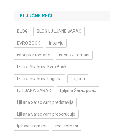
KLJUČNE REČI:
BLOG
BLOG LJILJANE ŠARAC
EVRO BOOK
Intervju
istorijske romane
istorijski romani
Izdavačka kuća Evro Book
Izdavačka kuća Laguna
Laguna
LJILJANA SARAC
Ljiljana Šarac pisac
Ljiljana Šarac vam predstavlja
Ljiljana Šarac vam preporučuje
ljubavni romani
moji romani