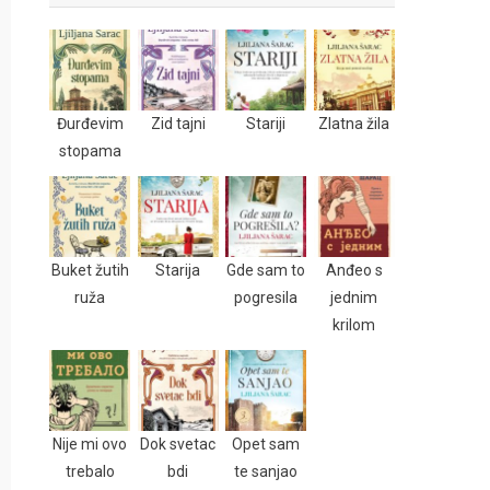
Đurđevim
Zid tajni
Stariji
Zlatna žila
stopama
Buket žutih
Starija
Gde sam to
Anđeo s
ruža
pogresila
jednim
krilom
Nije mi ovo
Dok svetac
Opet sam
trebalo
bdi
te sanjao