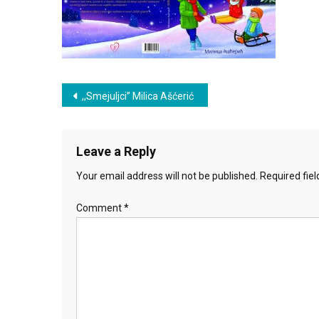
Post
,,Smejuljci” Milica Ašćerić
navigation
Leave a Reply
Your email address will not be published.
Required fie
Comment
*