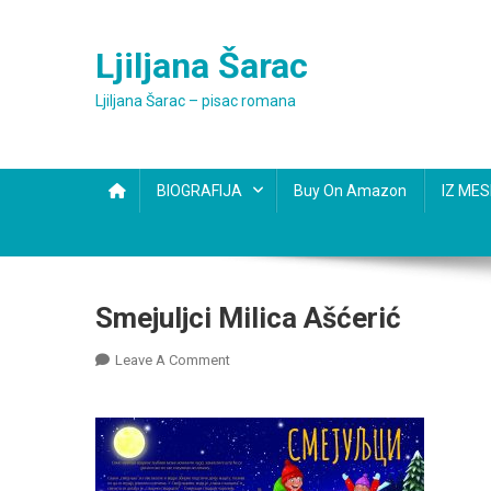
Skip
to
Ljiljana Šarac
content
Ljiljana Šarac – pisac romana
BIOGRAFIJA
Buy On Amazon
IZ ME
Smejuljci Milica Ašćerić
On
Leave A Comment
Smejuljci
Milica
Ašćerić