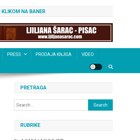
 KLIKOM NA BANER
PRESS
PRODAJA KNJIGA
VIDEO
PRETRAGA
Search
for:
RUBRIKE