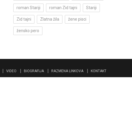
roman Stariji
roman Zid tajni
Stariji
Zid tajni
Zlatna žila
žene pisci
žensko pero
VIDEO
BIOGRAFIJA
RAZMENA LINKOVA
KONTAKT