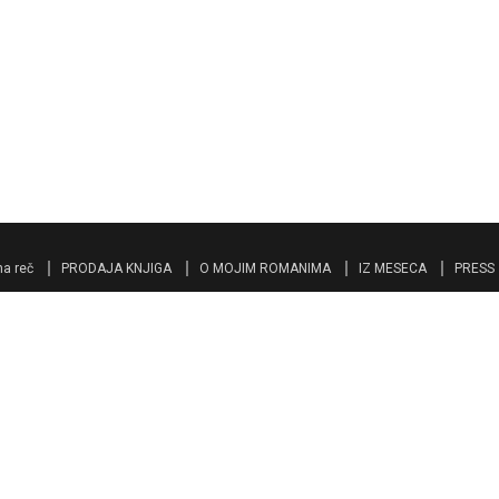
a reč
PRODAJA KNJIGA
O MOJIM ROMANIMA
IZ MESECA
PRESS