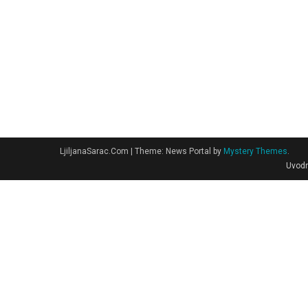
LjiljanaSarac.Com
|
Theme: News Portal by
Mystery Themes
.
Uvodn