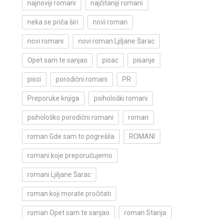
najnoviji romani
najčitaniji romani
neka se priča širi
novi roman
novi romani
novi roman Ljiljane Šarac
Opet sam te sanjao
pisac
pisanje
pisci
porodični romani
PR
Preporuke knjiga
psihološki romani
psihološko porodični romani
roman
roman Gde sam to pogrešila
ROMANI
romani koje preporučujemo
romani Ljiljane Šarac
roman koji morate pročitati
roman Opet sam te sanjao
roman Starija