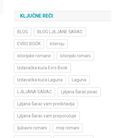
KLJUČNE REČI:
BLOG
BLOG LJILJANE ŠARAC
EVRO BOOK
Intervju
istorijske romane
istorijski romani
Izdavačka kuća Evro Book
Izdavačka kuća Laguna
Laguna
LJILJANA SARAC
Ljiljana Šarac pisac
Ljiljana Šarac vam predstavlja
Ljiljana Šarac vam preporučuje
ljubavni romani
moji romani