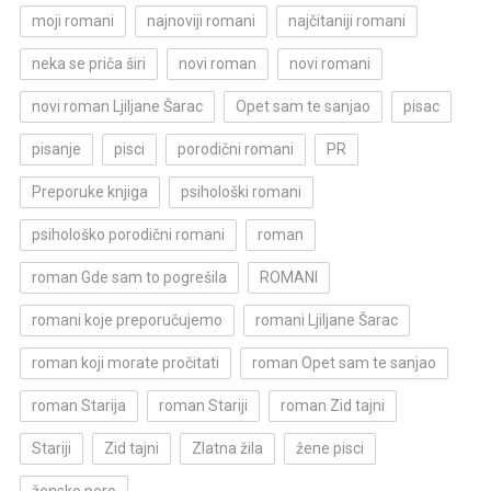
moji romani
najnoviji romani
najčitaniji romani
neka se priča širi
novi roman
novi romani
novi roman Ljiljane Šarac
Opet sam te sanjao
pisac
pisanje
pisci
porodični romani
PR
Preporuke knjiga
psihološki romani
psihološko porodični romani
roman
roman Gde sam to pogrešila
ROMANI
romani koje preporučujemo
romani Ljiljane Šarac
roman koji morate pročitati
roman Opet sam te sanjao
roman Starija
roman Stariji
roman Zid tajni
Stariji
Zid tajni
Zlatna žila
žene pisci
žensko pero