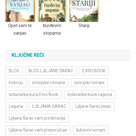
Opet sam te
Đurđevim
Stariji
sanjao
stopama
KLJUČNE REČI:
BLOG
BLOG LJILJANE ŠARAC
EVRO BOOK
Intervju
istorijske romane
istorijski romani
Izdavačka kuća Evro Book
Izdavačka kuća Laguna
Laguna
LJILJANA SARAC
Ljiljana Šarac pisac
Ljiljana Šarac vam predstavlja
Ljiljana Šarac vam preporučuje
ljubavni romani