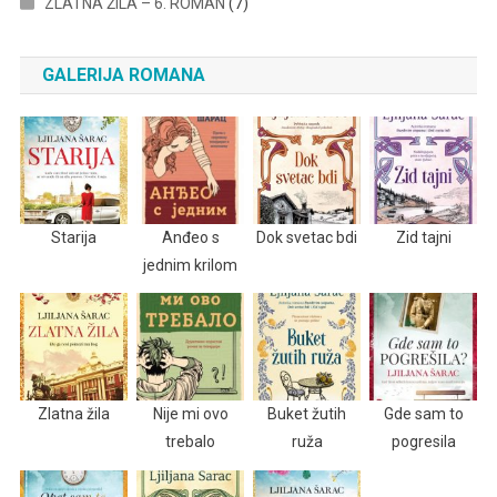
ZLATNA ŽILA – 6. ROMAN
(7)
GALERIJA ROMANA
Starija
Anđeo s
Dok svetac bdi
Zid tajni
jednim krilom
Zlatna žila
Nije mi ovo
Buket žutih
Gde sam to
trebalo
ruža
pogresila