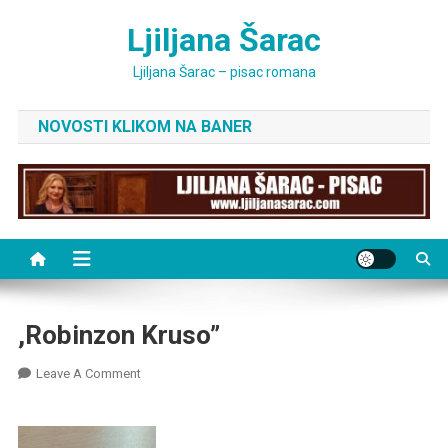
Skip
Ljiljana Šarac
to
content
Ljiljana Šarac – pisac romana
NOVOSTI KLIKOM NA BANER
,Robinzon Kruso”
On
Leave A Comment
,Robinzon
Kruso”