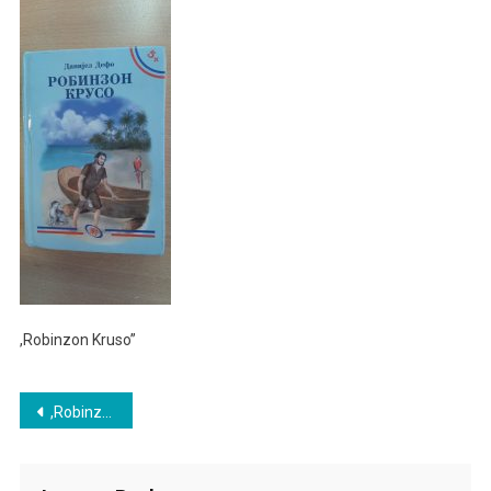
,Robinzon Kruso”
Post
,Robinzon Kruso”
navigation