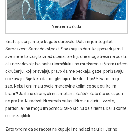
Verujem u čuda
Znate, pisanje me je bogato darovalo. Dalo mi je integritet.
Samosvest. Samodovoljnost. Spoznaju o daru koji posedujem. I
sve me je to izdiglo iznad ucena, pretnji, dnevnog stresa na poslu,
ali i nezadovoljstva onih u komšiluku, na mrežama, u širem i užem
okruženju, koji prisvajaju pravo da me peckaju, gaze, ponižavaju,
srozavaju. Nije lako da me gledaju odozdo… Ups! Stvarno mi je
žao. Neka i oni imaju svoje merdevine kojim će se peti, ko im
brani?! Ja ih ne diram, ali im smetam. Zašto? Zato što se uspeh
ne prašta. Ni radost. Ni osmeh na licu! Ni mir u duši… Izvinte,
pardon, ali ne mogu im pomoći tako što ću da siđem u kal u kome
su se zaglibili.
Zato tvrdim da se radost ne kupuje i ne nalazi na ulici. Jer ne