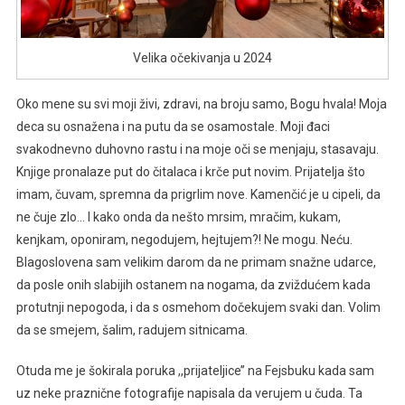
Velika očekivanja u 2024
Oko mene su svi moji živi, zdravi, na broju samo, Bogu hvala! Moja
deca su osnažena i na putu da se osamostale. Moji đaci
svakodnevno duhovno rastu i na moje oči se menjaju, stasavaju.
Knjige pronalaze put do čitalaca i krče put novim. Prijatelja što
imam, čuvam, spremna da prigrlim nove. Kamenčić je u cipeli, da
ne čuje zlo… I kako onda da nešto mrsim, mračim, kukam,
kenjkam, oponiram, negodujem, hejtujem?! Ne mogu. Neću.
Blagoslovena sam velikim darom da ne primam snažne udarce,
da posle onih slabijih ostanem na nogama, da zviždućem kada
protutnji nepogoda, i da s osmehom dočekujem svaki dan. Volim
da se smejem, šalim, radujem sitnicama.
Otuda me je šokirala poruka ,,prijateljice’’ na Fejsbuku kada sam
uz neke praznične fotografije napisala da verujem u čuda. Ta