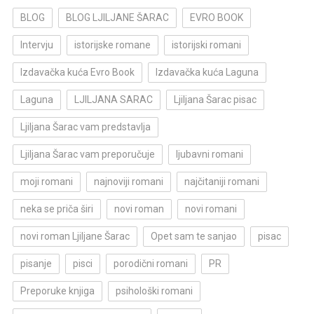
BLOG
BLOG LJILJANE ŠARAC
EVRO BOOK
Intervju
istorijske romane
istorijski romani
Izdavačka kuća Evro Book
Izdavačka kuća Laguna
Laguna
LJILJANA SARAC
Ljiljana Šarac pisac
Ljiljana Šarac vam predstavlja
Ljiljana Šarac vam preporučuje
ljubavni romani
moji romani
najnoviji romani
najčitaniji romani
neka se priča širi
novi roman
novi romani
novi roman Ljiljane Šarac
Opet sam te sanjao
pisac
pisanje
pisci
porodični romani
PR
Preporuke knjiga
psihološki romani