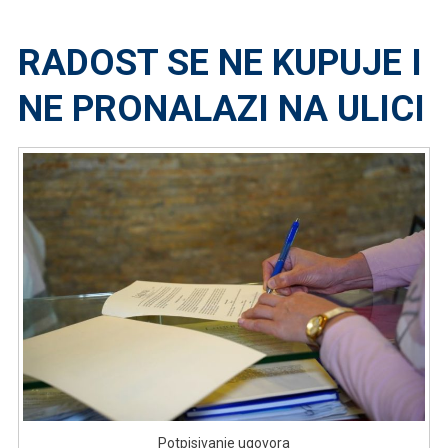
RADOST
SE
RADOST SE NE KUPUJE I
NE
KUPUJE
NE PRONALAZI NA ULICI
I
NE
PRONALAZI
NA
ULICI
Potpisivanje ugovora