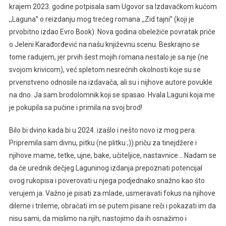
krajem 2023. godine potpisala sam Ugovor sa Izdavačkom kućom
,,Laguna’’ o reizdanju mog trećeg romana ,,Zid tajni’’ (koji je
prvobitno izdao Evro Book). Nova godina obeležiće povratak priče
o Jeleni Karađorđević na našu književnu scenu. Beskrajno se
tome radujem, jer prvih šest mojih romana nestalo je sa nje (ne
svojom krivicom), već spletom nesrećnih okolnosti koje su se
prvenstveno odnosile na izdavača, ali su i nijhove autore povukle
na dno. Ja sam brodolomnik koji se spasao. Hvala Laguni koja me
je pokupila sa pučine i primila na svoj brod!
Bilo bi dvino kada bi u 2024. izašlo i nešto novo iz mog pera.
Pripremila sam divnu, pitku (ne plitku ;)) priču za tinejdžere i
njihove mame, tetke, ujne, bake, učiteljice, nastavnice… Nadam se
da će urednik dečjeg Laguninog izdanja prepoznati potencijal
ovog rukopisa i poverovati u njega podjednako snažno kao što
verujem ja. Važno je pisati za mlade, usmeravati fokus na njihove
dileme i trileme, obraćati im se putem pisane reči i pokazati im da
nisu sami, da mislimo na njih, nastojimo da ih osnažimo i