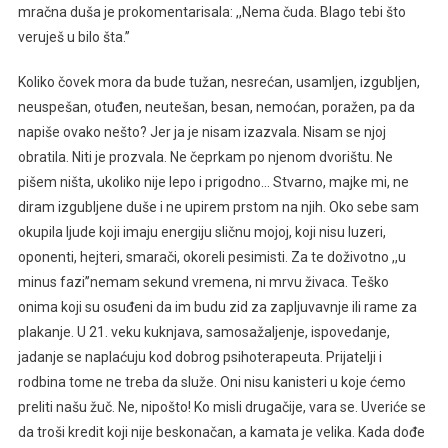
mračna duša je prokomentarisala: ,,Nema čuda. Blago tebi što
veruješ u bilo šta.’’
Koliko čovek mora da bude tužan, nesrećan, usamljen, izgubljen,
neuspešan, otuđen, neutešan, besan, nemoćan, poražen, pa da
napiše ovako nešto? Jer ja je nisam izazvala. Nisam se njoj
obratila. Niti je prozvala. Ne čeprkam po njenom dvorištu. Ne
pišem ništa, ukoliko nije lepo i prigodno… Stvarno, majke mi, ne
diram izgubljene duše i ne upirem prstom na njih. Oko sebe sam
okupila ljude koji imaju energiju sličnu mojoj, koji nisu luzeri,
oponenti, hejteri, smarači, okoreli pesimisti. Za te doživotno ,,u
minus fazi’’nemam sekund vremena, ni mrvu živaca. Teško
onima koji su osuđeni da im budu zid za zapljuvavnje ili rame za
plakanje. U 21. veku kuknjava, samosažaljenje, ispovedanje,
jadanje se naplaćuju kod dobrog psihoterapeuta. Prijatelji i
rodbina tome ne treba da služe. Oni nisu kanisteri u koje ćemo
preliti našu žuč. Ne, nipošto! Ko misli drugačije, vara se. Uveriće se
da troši kredit koji nije beskonačan, a kamata je velika. Kada dođe