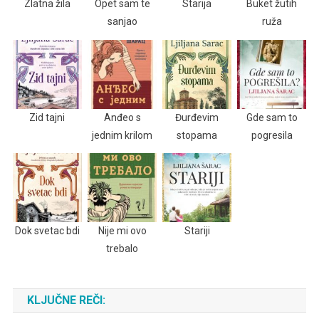
Zlatna žila
Opet sam te
Starija
Buket žutih
sanjao
ruža
Zid tajni
Anđeo s
Đurđevim
Gde sam to
jednim krilom
stopama
pogresila
Dok svetac bdi
Nije mi ovo
Stariji
trebalo
KLJUČNE REČI: