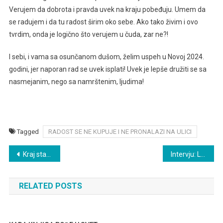
Verujem da dobrota i pravda uvek na kraju pobeđuju. Umem da
se radujem i da tu radost širim oko sebe. Ako tako živim i ovo
tvrdim, onda je logično što verujem u čuda, zar ne?!
I sebi, i vama sa osunčanom dušom, želim uspeh u Novoj 2024.
godini, jer naporan rad se uvek isplati! Uvek je lepše družiti se sa
nasmejanim, nego sa namrštenim, ljudima!
Tagged
RADOST SE NE KUPUJE I NE PRONALAZI NA ULICI
Post
Kraj stare i početak Nove godine
Intervju: Ljiljana Šarac, književnica
navigation
RELATED POSTS