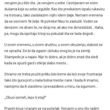
verujem ja u bilo šta. Ja verujem u sebe. I izvinjavam se onim
dušama koje su sebe izgubile. Kao što preskačem ispalu rukavicu
na trotoaru, tako zaobilazim i njih i idem dalje. Nemam vremena
da se osvrćem. Ni želje. Ni potrebe! Nisu to zaslužili. Vodim se
devizom: ne diram te, ne diraj me, ali ako me dirnešššššš… Haha,
pa, mogu da ispričaju ti koji su pokušali šta se tada dogodi…
U ovom vremenu, u ovom društvu, u ovom okruženju, slabost se
ne oprašta. Svi bi da zgaze i dotuku onog ko je na zemlji.
Stampedo je u najavi. Nije to dobro, ali je dobro znati šta sledi
kada se spusti gard i otkrije slabo mesto…
Stvarno ne treba pružiti priliku bilo kome da leči svoje frustracije
tako što gura prst u naša bolna mesta i rane. I kada ih imamo,
nastojmo da ih zacelimo i prevaziđeno u miru, na sigurnom…
,,Obuci osmeh, lepo ti stoji!’’
Pravim krug i vraćam se na početak. Verujem u ono što radim.