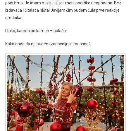
podržimo. Ja imam misiju, ali je i meni podrška neophodna. Bez
izdavača i čitalaca ništa! Javljam čim budem čula prve reakcije
urednika.
I tako, kamen po kamen – palača!
Kako onda da ne budem zadovoljna i radosna?!