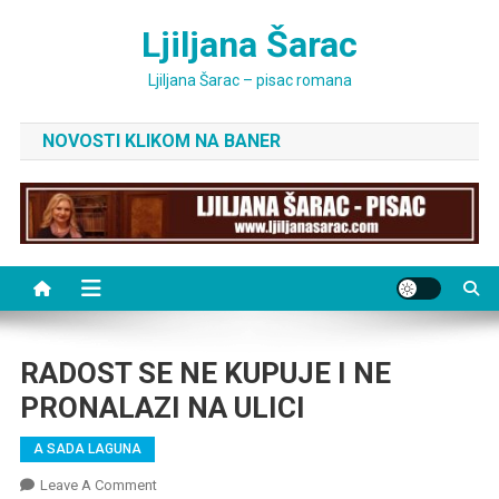
Skip
Ljiljana Šarac
to
content
Ljiljana Šarac – pisac romana
NOVOSTI KLIKOM NA BANER
RADOST SE NE KUPUJE I NE
PRONALAZI NA ULICI
A SADA LAGUNA
On
Leave A Comment