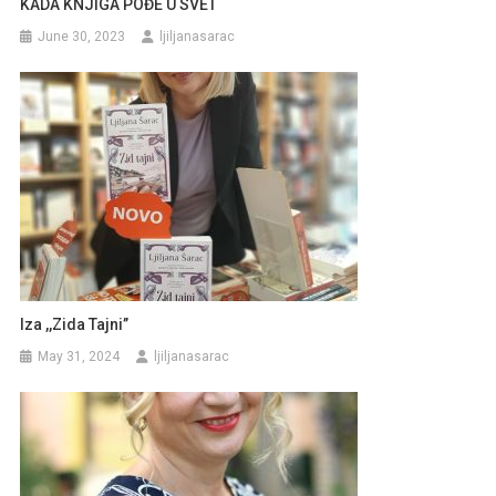
KADA KNJIGA POĐE U SVET
June 30, 2023
ljiljanasarac
Iza ,,Zida Tajni’’
May 31, 2024
ljiljanasarac