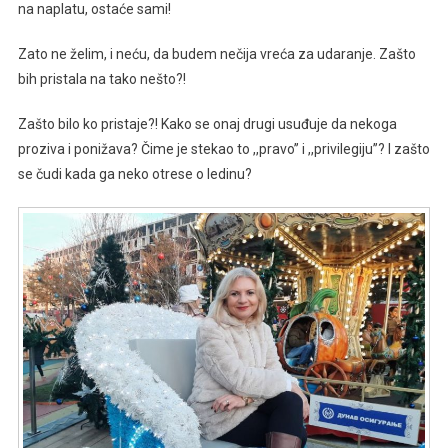
na naplatu, ostaće sami!
Zato ne želim, i neću, da budem nečija vreća za udaranje. Zašto
bih pristala na tako nešto?!
Zašto bilo ko pristaje?! Kako se onaj drugi usuđuje da nekoga
proziva i ponižava? Čime je stekao to ,,pravo’’ i ,,privilegiju’’? I zašto
se čudi kada ga neko otrese o ledinu?