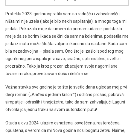
Proteklu 2023. godinu ispratila sam sa radošću i zahvalnošću,
ništa mi nije uzela (iako je bilo nekih saplitanja), a mnogo toga mi
je dala. Pokazala mi je da umem da primam udarce, podstakla
me je da se borim i kada se čini da sam na kolenima, podsetila me
je da iz inata može štošta valjano i korisno da nastane. Kada sam
bila nezadovoljna – pisala sam. Ono što je izašlo ispod tog mog
ogorčenog pera ispalo je vrcavo, snažno, optimistično, svetlo i
prozračno. Tako ja kroz prozor izbacujem svoje nagomilane
tovare mraka, provetravam dušu i čeličim se.
Važna stavka ove godine je to što je svetlo dana ugledao moj prvi
dečji roman (,,Anđeo s jednim krilom’’) i odlično prošao, pobravši
simpatije i odraslih i tinejdžetra, tako da sam zahvaljujući Laguni
otvorila još jednu traku na svom autorskom putu!
Otuda u ovu 2024. ulazim osnažena, osvešćena, rasterećena,
opuštena, s verom da mi Nova godina nosi bogatu žetvu. Naime,