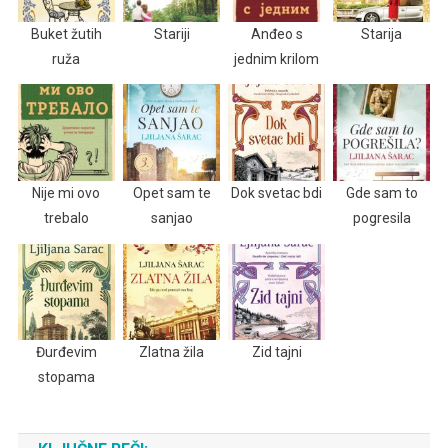
Buket žutih
Stariji
Anđeo s
Starija
ruža
jednim krilom
Nije mi ovo
Opet sam te
Dok svetac bdi
Gde sam to
trebalo
sanjao
pogresila
Đurđevim
Zlatna žila
Zid tajni
stopama