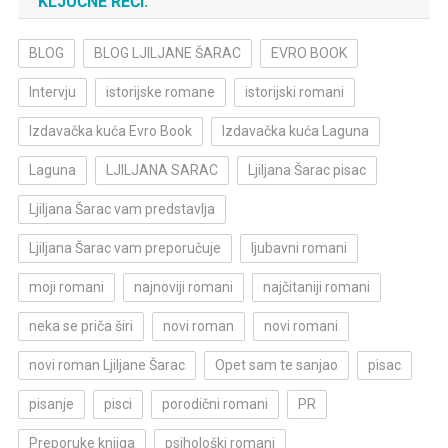
KLJUČNE REČI:
BLOG
BLOG LJILJANE ŠARAC
EVRO BOOK
Intervju
istorijske romane
istorijski romani
Izdavačka kuća Evro Book
Izdavačka kuća Laguna
Laguna
LJILJANA SARAC
Ljiljana Šarac pisac
Ljiljana Šarac vam predstavlja
Ljiljana Šarac vam preporučuje
ljubavni romani
moji romani
najnoviji romani
najčitaniji romani
neka se priča širi
novi roman
novi romani
novi roman Ljiljane Šarac
Opet sam te sanjao
pisac
pisanje
pisci
porodični romani
PR
Preporuke knjiga
psihološki romani