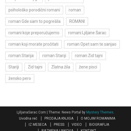
psihološko porodični romani
roman
roman Gde sam to pogrešila
ROMANI
romani koje preporučujemo
romani Ljiljane Šarac
roman koji morate pročitati
roman Opet sam te sanjao
roman Starija
roman Stariji
roman Zid tajni
Stariji
Zid tajni
Zlatna žila
žene pisci
žensko pero
LjiljanaSarac.Com
|
Theme: News Portal by
Mystery Themes
.
Uvodna reč
PRODAJA KNJIGA
O MOJIM ROMANIMA
IZ MESECA
PRESS
VIDEO
BIOGRAFIJA
RAZMENA LINKOVA
KONTAKT