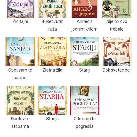
Zid tajni
Buket žutih
Anđeo s
Nije mi ovo
ruža
jednim krilom
trebalo
Opet sam te
Zlatna žila
Stariji
Dok svetac bdi
sanjao
Đurđevim
Starija
Gde sam to
stopama
pogresila