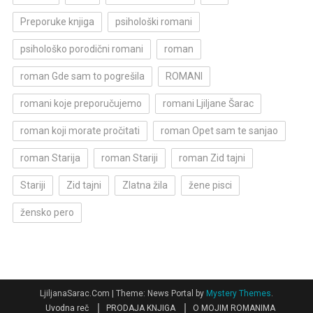
Preporuke knjiga
psihološki romani
psihološko porodični romani
roman
roman Gde sam to pogrešila
ROMANI
romani koje preporučujemo
romani Ljiljane Šarac
roman koji morate pročitati
roman Opet sam te sanjao
roman Starija
roman Stariji
roman Zid tajni
Stariji
Zid tajni
Zlatna žila
žene pisci
žensko pero
LjiljanaSarac.Com
|
Theme: News Portal by
Mystery Themes
.
Uvodna reč
PRODAJA KNJIGA
O MOJIM ROMANIMA