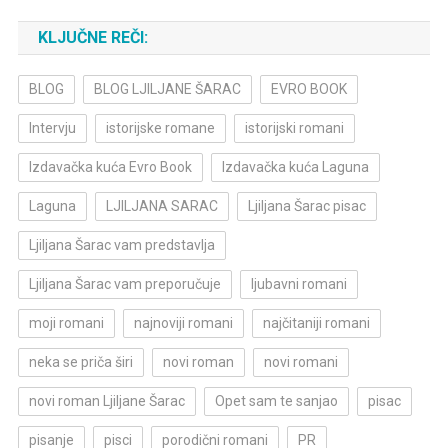
KLJUČNE REČI:
BLOG
BLOG LJILJANE ŠARAC
EVRO BOOK
Intervju
istorijske romane
istorijski romani
Izdavačka kuća Evro Book
Izdavačka kuća Laguna
Laguna
LJILJANA SARAC
Ljiljana Šarac pisac
Ljiljana Šarac vam predstavlja
Ljiljana Šarac vam preporučuje
ljubavni romani
moji romani
najnoviji romani
najčitaniji romani
neka se priča širi
novi roman
novi romani
novi roman Ljiljane Šarac
Opet sam te sanjao
pisac
pisanje
pisci
porodični romani
PR