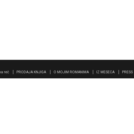
a reč
PRODAJA KNJIGA
O MOJIM ROMANIMA
IZ MESECA
PRESS