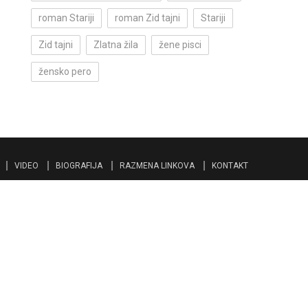
roman Stariji
roman Zid tajni
Stariji
Zid tajni
Zlatna žila
žene pisci
žensko pero
VIDEO
BIOGRAFIJA
RAZMENA LINKOVA
KONTAKT