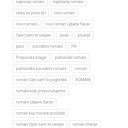
najnoviji romani
najčitaniji romani
neka se priča širi
novi roman
novi romani
novi roman Ljiljane Šarac
Opet sam te sanjao
pisac
pisanje
pisci
porodični romani
PR
Preporuke knjiga
psihološki romani
psihološko porodični romani
roman
roman Gde sam to pogrešila
ROMANI
romani koje preporučujemo
romani Ljiljane Šarac
roman koji morate pročitati
roman Opet sam te sanjao
roman Starija