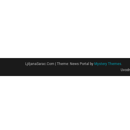
LjiljanaSarac.Com
|
Theme: News Portal by
Mystery Themes
.
Uvodn