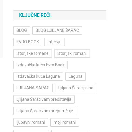
KLJUČNE REČI:
BLOG
BLOG LJILJANE ŠARAC
EVRO BOOK
Intervju
istorijske romane
istorijski romani
Izdavačka kuća Evro Book
Izdavačka kuća Laguna
Laguna
LJILJANA SARAC
Ljiljana Šarac pisac
Ljiljana Šarac vam predstavlja
Ljiljana Šarac vam preporučuje
ljubavni romani
moji romani