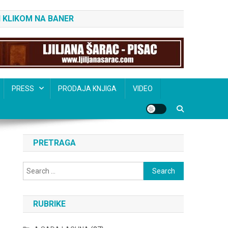
 KLIKOM NA BANER
PRESS
PRODAJA KNJIGA
VIDEO
PRETRAGA
Search
for:
RUBRIKE