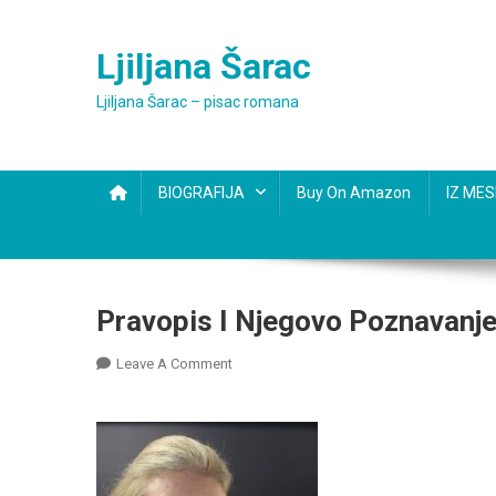
Skip
to
Ljiljana Šarac
content
Ljiljana Šarac – pisac romana
BIOGRAFIJA
Buy On Amazon
IZ ME
Pravopis I Njegovo Poznavanje,
On
Leave A Comment
Pravopis
I
Njegovo
Poznavanje,
Ljiljana