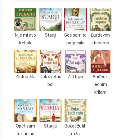
Nije mi ovo
Stariji
Gde sam to
Đurđevim
trebalo
pogresila
stopama
Zlatna žila
Dok svetac
Zid tajni
Anđeo s
bdi
jednim
krilom
Opet sam
Starija
Buket žutih
te sanjao
ruža