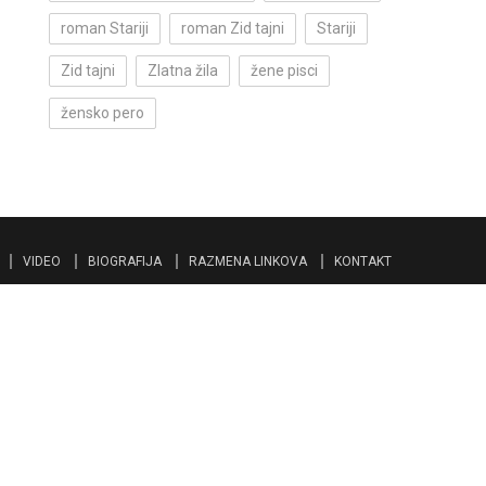
roman Stariji
roman Zid tajni
Stariji
Zid tajni
Zlatna žila
žene pisci
žensko pero
VIDEO
BIOGRAFIJA
RAZMENA LINKOVA
KONTAKT