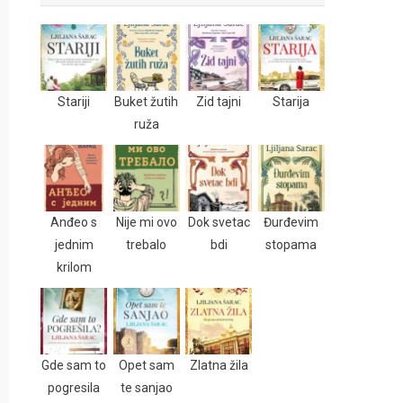
Stariji
Buket žutih
Zid tajni
Starija
ruža
Anđeo s
Nije mi ovo
Dok svetac
Đurđevim
jednim
trebalo
bdi
stopama
krilom
Gde sam to
Opet sam
Zlatna žila
pogresila
te sanjao