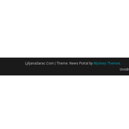
LjiljanaSarac.Com
|
Theme: News Portal by
Mystery Themes
.
Uvodn