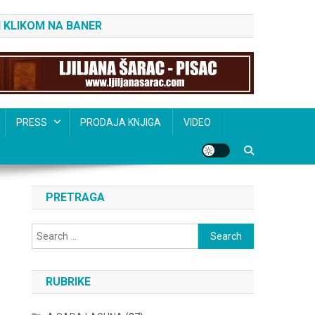
 KLIKOM NA BANER
PRESS
PRODAJA KNJIGA
VIDEO
PRETRAGA
Search
for:
RUBRIKE