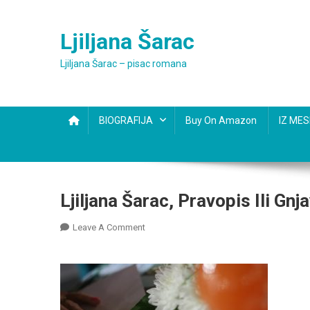
Skip
to
Ljiljana Šarac
content
Ljiljana Šarac – pisac romana
BIOGRAFIJA
Buy On Amazon
IZ ME
Ljiljana Šarac, Pravopis Ili Gnj
On
Leave A Comment
Ljiljana
Šarac,
Pravopis
Ili
Gnjavopis