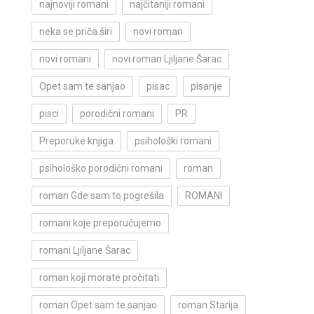
najnoviji romani
najčitaniji romani
neka se priča širi
novi roman
novi romani
novi roman Ljiljane Šarac
Opet sam te sanjao
pisac
pisanje
pisci
porodični romani
PR
Preporuke knjiga
psihološki romani
psihološko porodični romani
roman
roman Gde sam to pogrešila
ROMANI
romani koje preporučujemo
romani Ljiljane Šarac
roman koji morate pročitati
roman Opet sam te sanjao
roman Starija