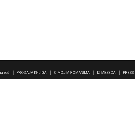
a reč
PRODAJA KNJIGA
O MOJIM ROMANIMA
IZ MESECA
PRESS