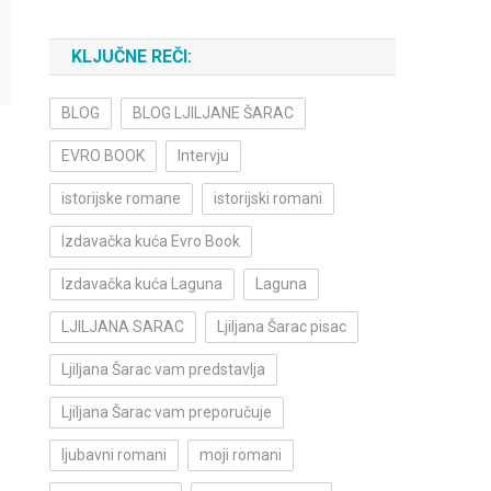
KLJUČNE REČI:
BLOG
BLOG LJILJANE ŠARAC
EVRO BOOK
Intervju
istorijske romane
istorijski romani
Izdavačka kuća Evro Book
Izdavačka kuća Laguna
Laguna
LJILJANA SARAC
Ljiljana Šarac pisac
Ljiljana Šarac vam predstavlja
Ljiljana Šarac vam preporučuje
ljubavni romani
moji romani