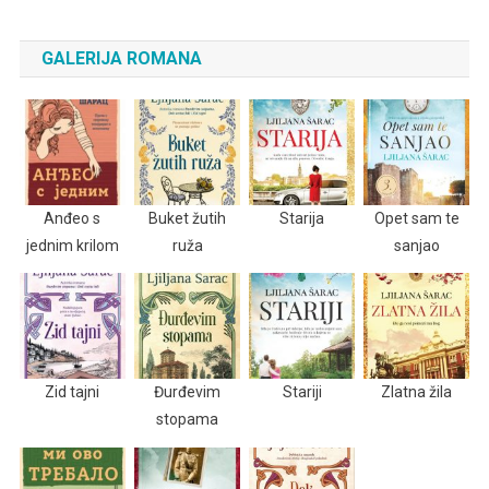
GALERIJA ROMANA
Anđeo s
Buket žutih
Starija
Opet sam te
jednim krilom
ruža
sanjao
Zid tajni
Đurđevim
Stariji
Zlatna žila
stopama