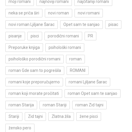
moji romani
najnoviji romani
najčitaniji romani
neka se priča širi
novi roman
novi romani
novi roman Ljiljane Šarac
Opet sam te sanjao
pisac
pisanje
pisci
porodični romani
PR
Preporuke knjiga
psihološki romani
psihološko porodični romani
roman
roman Gde sam to pogrešila
ROMANI
romani koje preporučujemo
romani Ljiljane Šarac
roman koji morate pročitati
roman Opet sam te sanjao
roman Starija
roman Stariji
roman Zid tajni
Stariji
Zid tajni
Zlatna žila
žene pisci
žensko pero