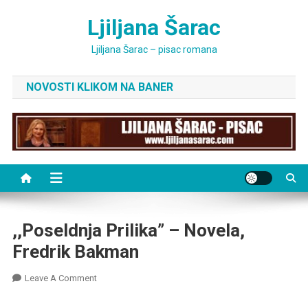
Skip
Ljiljana Šarac
to
content
Ljiljana Šarac – pisac romana
NOVOSTI KLIKOM NA BANER
,,Poseldnja Prilika” – Novela,
Fredrik Bakman
On
Leave A Comment
,,Poseldnja