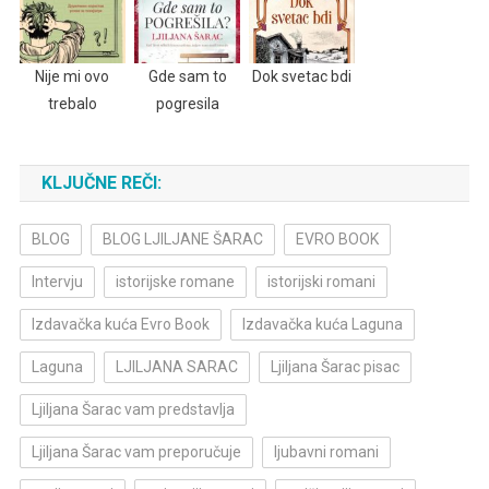
Nije mi ovo
Gde sam to
Dok svetac bdi
trebalo
pogresila
KLJUČNE REČI:
BLOG
BLOG LJILJANE ŠARAC
EVRO BOOK
Intervju
istorijske romane
istorijski romani
Izdavačka kuća Evro Book
Izdavačka kuća Laguna
Laguna
LJILJANA SARAC
Ljiljana Šarac pisac
Ljiljana Šarac vam predstavlja
Ljiljana Šarac vam preporučuje
ljubavni romani