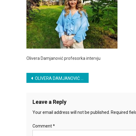
Olivera Damjanović profesorka intervju
Post
OLIVERA DAMJANOVIĆ – INTERVJU
navigation
Leave a Reply
Your email address will not be published.
Required fie
Comment
*