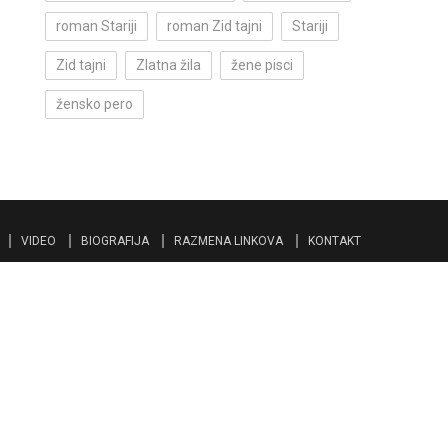
roman Stariji
roman Zid tajni
Stariji
Zid tajni
Zlatna žila
žene pisci
žensko pero
VIDEO
BIOGRAFIJA
RAZMENA LINKOVA
KONTAKT