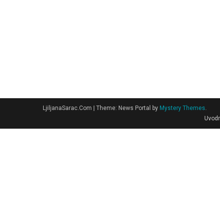
LjiljanaSarac.Com
|
Theme: News Portal by
Mystery Themes
.
Uvodn