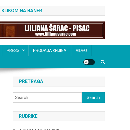
 KLIKOM NA BANER
PRESS
PRODAJA KNJIGA
VIDEO
PRETRAGA
Search
for:
RUBRIKE