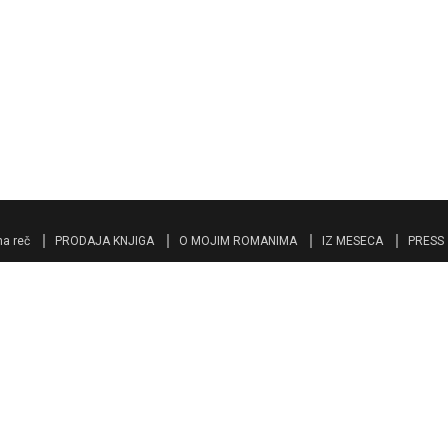
a reč
PRODAJA KNJIGA
O MOJIM ROMANIMA
IZ MESECA
PRESS