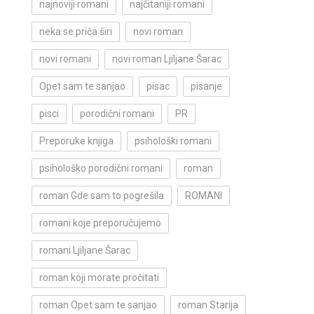
najnoviji romani
najčitaniji romani
neka se priča širi
novi roman
novi romani
novi roman Ljiljane Šarac
Opet sam te sanjao
pisac
pisanje
pisci
porodični romani
PR
Preporuke knjiga
psihološki romani
psihološko porodični romani
roman
roman Gde sam to pogrešila
ROMANI
romani koje preporučujemo
romani Ljiljane Šarac
roman koji morate pročitati
roman Opet sam te sanjao
roman Starija