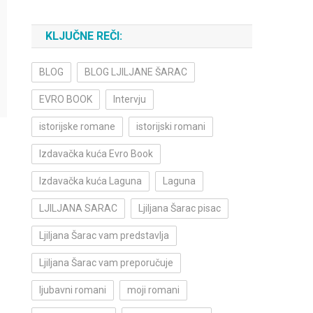
KLJUČNE REČI:
BLOG
BLOG LJILJANE ŠARAC
EVRO BOOK
Intervju
istorijske romane
istorijski romani
Izdavačka kuća Evro Book
Izdavačka kuća Laguna
Laguna
LJILJANA SARAC
Ljiljana Šarac pisac
Ljiljana Šarac vam predstavlja
Ljiljana Šarac vam preporučuje
ljubavni romani
moji romani