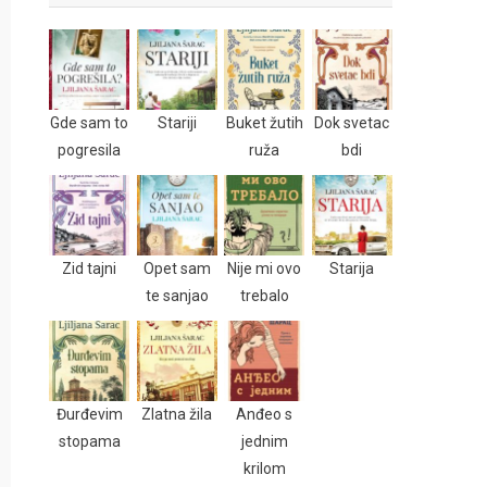
Gde sam to
Stariji
Buket žutih
Dok svetac
pogresila
ruža
bdi
Zid tajni
Opet sam
Nije mi ovo
Starija
te sanjao
trebalo
Đurđevim
Zlatna žila
Anđeo s
stopama
jednim
krilom