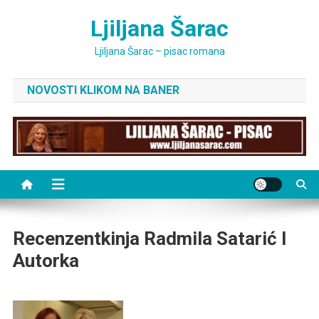
Skip
Ljiljana Šarac
to
content
Ljiljana Šarac – pisac romana
NOVOSTI KLIKOM NA BANER
Recenzentkinja Radmila Satarić I
Autorka