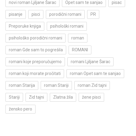
novi roman Ljiljane Šarac
Opet sam te sanjao
pisac
pisanje
pisci
porodični romani
PR
Preporuke knjiga
psihološki romani
psihološko porodični romani
roman
roman Gde sam to pogrešila
ROMANI
romani koje preporučujemo
romani Ljiljane Šarac
roman koji morate pročitati
roman Opet sam te sanjao
roman Starija
roman Stariji
roman Zid tajni
Stariji
Zid tajni
Zlatna žila
žene pisci
žensko pero