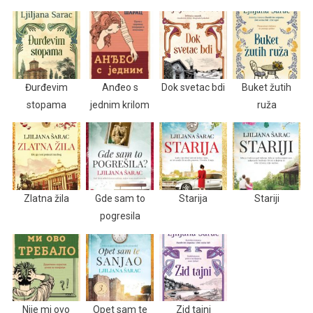
Đurđevim
Anđeo s
Dok svetac bdi
Buket žutih
stopama
jednim krilom
ruža
Zlatna žila
Gde sam to
Starija
Stariji
pogresila
Nije mi ovo
Opet sam te
Zid tajni