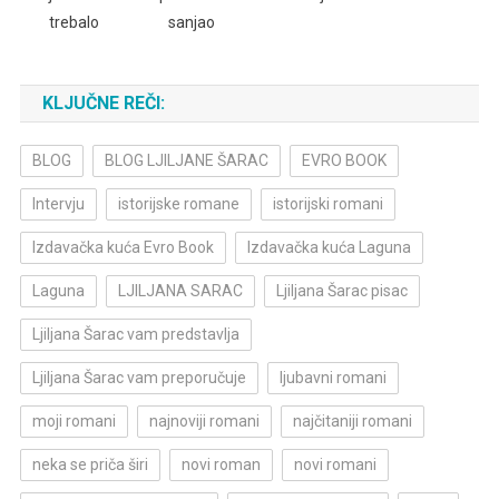
trebalo
sanjao
KLJUČNE REČI:
BLOG
BLOG LJILJANE ŠARAC
EVRO BOOK
Intervju
istorijske romane
istorijski romani
Izdavačka kuća Evro Book
Izdavačka kuća Laguna
Laguna
LJILJANA SARAC
Ljiljana Šarac pisac
Ljiljana Šarac vam predstavlja
Ljiljana Šarac vam preporučuje
ljubavni romani
moji romani
najnoviji romani
najčitaniji romani
neka se priča širi
novi roman
novi romani