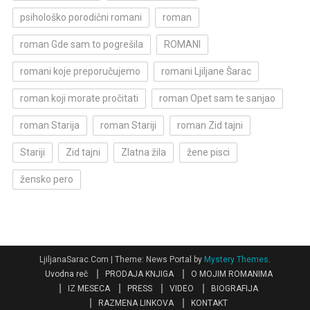
psihološko porodični romani
roman
roman Gde sam to pogrešila
ROMANI
romani koje preporučujemo
romani Ljiljane Šarac
roman koji morate pročitati
roman Opet sam te sanjao
roman Starija
roman Stariji
roman Zid tajni
Stariji
Zid tajni
Zlatna žila
žene pisci
žensko pero
LjiljanaSarac.Com
|
Theme: News Portal by
Mystery Themes
.
Uvodna reč
PRODAJA KNJIGA
O MOJIM ROMANIMA
IZ MESECA
PRESS
VIDEO
BIOGRAFIJA
RAZMENA LINKOVA
KONTAKT