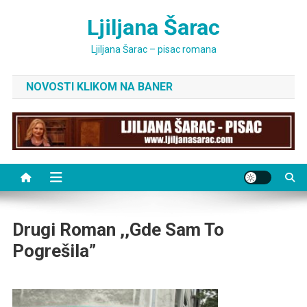
Skip
Ljiljana Šarac
to
content
Ljiljana Šarac – pisac romana
NOVOSTI KLIKOM NA BANER
Drugi Roman ,,Gde Sam To
Pogrešila”