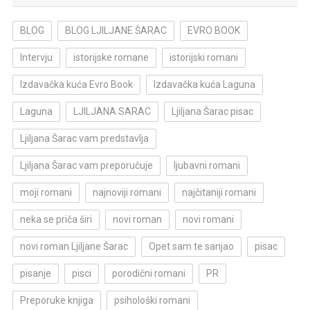
BLOG
BLOG LJILJANE ŠARAC
EVRO BOOK
Intervju
istorijske romane
istorijski romani
Izdavačka kuća Evro Book
Izdavačka kuća Laguna
Laguna
LJILJANA SARAC
Ljiljana Šarac pisac
Ljiljana Šarac vam predstavlja
Ljiljana Šarac vam preporučuje
ljubavni romani
moji romani
najnoviji romani
najčitaniji romani
neka se priča širi
novi roman
novi romani
novi roman Ljiljane Šarac
Opet sam te sanjao
pisac
pisanje
pisci
porodični romani
PR
Preporuke knjiga
psihološki romani