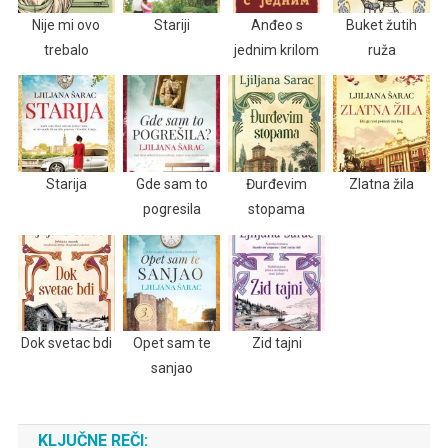
Nije mi ovo
Stariji
Anđeo s
Buket žutih
trebalo
jednim krilom
ruža
Starija
Gde sam to
Đurđevim
Zlatna žila
pogresila
stopama
Dok svetac bdi
Opet sam te
Zid tajni
sanjao
KLJUČNE REČI: