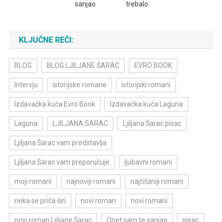
sanjao
trebalo
KLJUČNE REČI:
BLOG
BLOG LJILJANE ŠARAC
EVRO BOOK
Intervju
istorijske romane
istorijski romani
Izdavačka kuća Evro Book
Izdavačka kuća Laguna
Laguna
LJILJANA SARAC
Ljiljana Šarac pisac
Ljiljana Šarac vam predstavlja
Ljiljana Šarac vam preporučuje
ljubavni romani
moji romani
najnoviji romani
najčitaniji romani
neka se priča širi
novi roman
novi romani
novi roman Ljiljane Šarac
Opet sam te sanjao
pisac