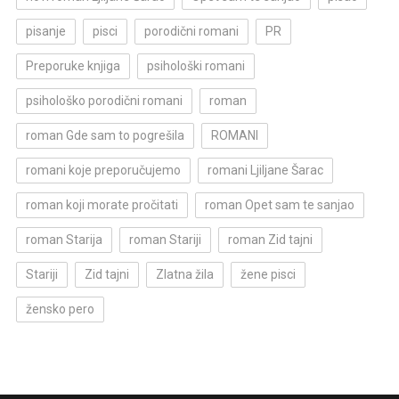
pisanje
pisci
porodični romani
PR
Preporuke knjiga
psihološki romani
psihološko porodični romani
roman
roman Gde sam to pogrešila
ROMANI
romani koje preporučujemo
romani Ljiljane Šarac
roman koji morate pročitati
roman Opet sam te sanjao
roman Starija
roman Stariji
roman Zid tajni
Stariji
Zid tajni
Zlatna žila
žene pisci
žensko pero