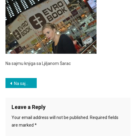
Sa
Ljiljanom
Šarac
Na sajmu knjiga sa Ljiljanom Šarac
Post
Na sajmu knjiga sa Ljiljanom Šarac
navigation
Leave a Reply
Your email address will not be published.
Required fields
are marked
*