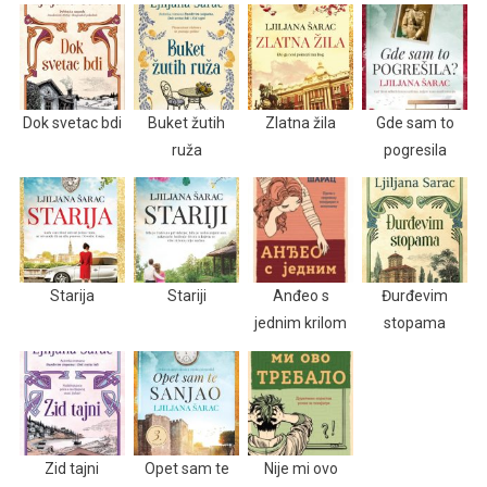
Dok svetac bdi
Buket žutih
Zlatna žila
Gde sam to
ruža
pogresila
Starija
Stariji
Anđeo s
Đurđevim
jednim krilom
stopama
Zid tajni
Opet sam te
Nije mi ovo