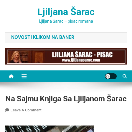
Skip
Ljiljana Šarac
to
content
Ljiljana Šarac – pisac romana
NOVOSTI KLIKOM NA BANER
Na Sajmu Knjiga Sa Ljiljanom Šarac
On
Leave A Comment
Na
Sajmu
Knjiga