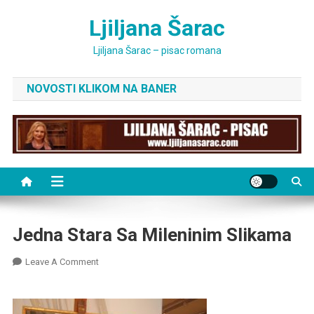
Skip
Ljiljana Šarac
to
content
Ljiljana Šarac – pisac romana
NOVOSTI KLIKOM NA BANER
Jedna Stara Sa Mileninim Slikama
On
Leave A Comment
Jedna
Stara
Sa