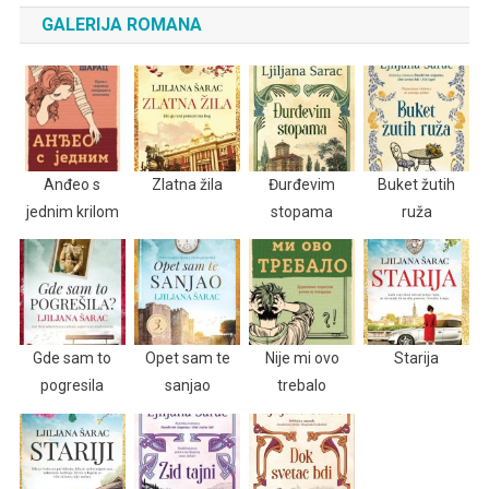
GALERIJA ROMANA
Anđeo s
Zlatna žila
Đurđevim
Buket žutih
jednim krilom
stopama
ruža
Gde sam to
Opet sam te
Nije mi ovo
Starija
pogresila
sanjao
trebalo