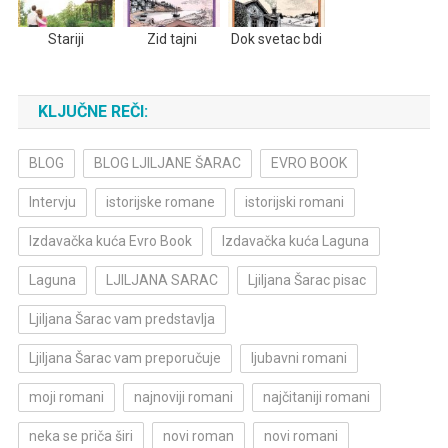
Stariji
Zid tajni
Dok svetac bdi
KLJUČNE REČI:
BLOG
BLOG LJILJANE ŠARAC
EVRO BOOK
Intervju
istorijske romane
istorijski romani
Izdavačka kuća Evro Book
Izdavačka kuća Laguna
Laguna
LJILJANA SARAC
Ljiljana Šarac pisac
Ljiljana Šarac vam predstavlja
Ljiljana Šarac vam preporučuje
ljubavni romani
moji romani
najnoviji romani
najčitaniji romani
neka se priča širi
novi roman
novi romani