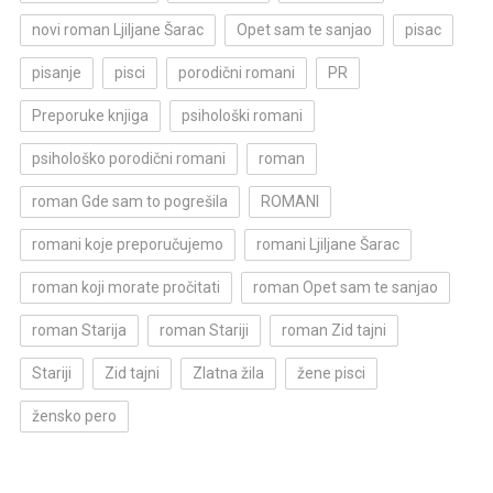
novi roman Ljiljane Šarac
Opet sam te sanjao
pisac
pisanje
pisci
porodični romani
PR
Preporuke knjiga
psihološki romani
psihološko porodični romani
roman
roman Gde sam to pogrešila
ROMANI
romani koje preporučujemo
romani Ljiljane Šarac
roman koji morate pročitati
roman Opet sam te sanjao
roman Starija
roman Stariji
roman Zid tajni
Stariji
Zid tajni
Zlatna žila
žene pisci
žensko pero