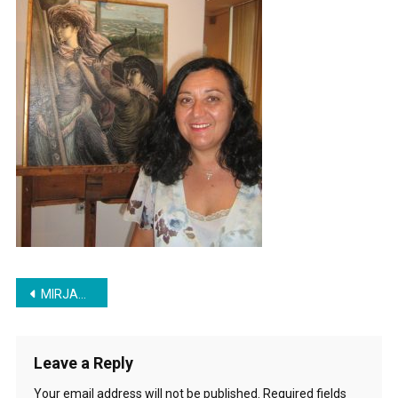
Mileninim
Slikama
Post
MIRJANA MITROVIĆ: ONO ŠTO JE DOBRO PRONAĐE SVOJ PUT
navigation
Leave a Reply
Your email address will not be published.
Required fields