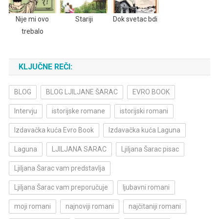
Nije mi ovo
Stariji
Dok svetac bdi
trebalo
KLJUČNE REČI:
BLOG
BLOG LJILJANE ŠARAC
EVRO BOOK
Intervju
istorijske romane
istorijski romani
Izdavačka kuća Evro Book
Izdavačka kuća Laguna
Laguna
LJILJANA SARAC
Ljiljana Šarac pisac
Ljiljana Šarac vam predstavlja
Ljiljana Šarac vam preporučuje
ljubavni romani
moji romani
najnoviji romani
najčitaniji romani