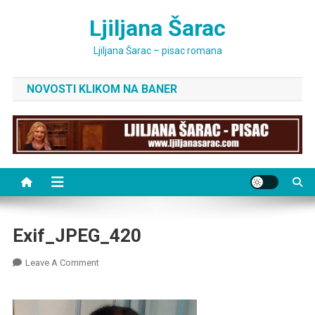
Skip
Ljiljana Šarac
to
content
Ljiljana Šarac – pisac romana
NOVOSTI KLIKOM NA BANER
Exif_JPEG_420
On
Leave A Comment
Exif_JPEG_420