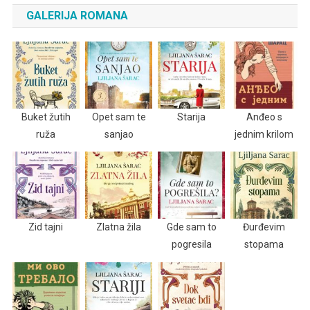
GALERIJA ROMANA
Buket žutih
Opet sam te
Starija
Anđeo s
ruža
sanjao
jednim krilom
Zid tajni
Zlatna žila
Gde sam to
Đurđevim
pogresila
stopama