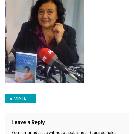
Post
MIRJANA MITROVIĆ: ONO ŠTO JE DOBRO PRONAĐE SVOJ PUT
navigation
Leave a Reply
Your email address will not be published.
Required fields