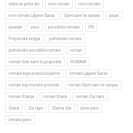
neka se priča širi
novi roman
novi romani
novi roman Ljiljane Šarac
Opet sam te sanjao
pisac
pisanje
pisci
porodični romani
PR
Preporuke knjiga
psihološki romani
psihološko porodični romani
roman
roman Gde sam to pogrešila
ROMANI
romani koje preporučujemo
romani Ljiljane Šarac
roman koji morate pročitati
roman Opet sam te sanjao
roman Starija
roman Stariji
roman Zid tajni
Stariji
Zid tajni
Zlatna žila
žene pisci
žensko pero