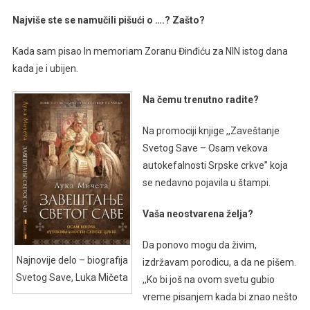
Najviše ste se namučili pišući o ….?
Zašto?
Kada sam pisao In memoriam Zoranu Đinđiću za NIN istog dana
kada je i ubijen.
Na čemu trenutno radite?
Na promociji knjige ,,Zaveštanje
Svetog Save – Osam vekova
autokefalnosti Srpske crkve” koja
se nedavno pojavila u štampi.
Vaša neostvarena želja?
Da ponovo mogu da živim,
Najnovije delo – biografija
izdržavam porodicu, a da ne pišem.
Svetog Save, Luka Mičeta
,,Ko bi još na ovom svetu gubio
vreme pisanjem kada bi znao nešto