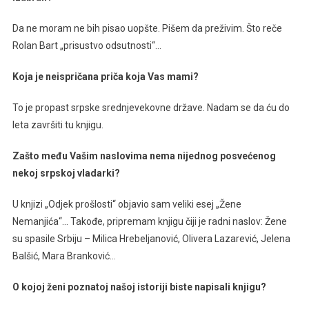
Da ne moram ne bih pisao uopšte. Pišem da preživim. Što reče
Rolan Bart „prisustvo odsutnosti“…
Koja je neispričana priča koja Vas mami?
To je propast srpske srednjevekovne države. Nadam se da ću do
leta završiti tu knjigu.
Zašto među Vašim naslovima nema nijednog posvećenog
nekoj srpskoj vladarki?
U knjizi „Odjek prošlosti“ objavio sam veliki esej „Žene
Nemanjića“… Takođe, pripremam knjigu čiji je radni naslov: Žene
su spasile Srbiju – Milica Hrebeljanović, Olivera Lazarević, Jelena
Balšić, Mara Branković…
O kojoj ženi poznatoj našoj istoriji biste napisali knjigu?