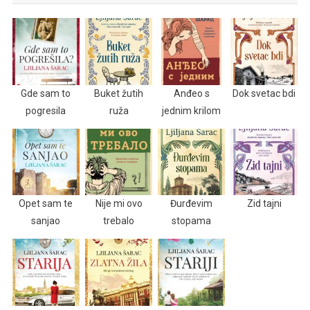
Gde sam to
Buket žutih
Anđeo s
Dok svetac bdi
pogresila
ruža
jednim krilom
Opet sam te
Nije mi ovo
Đurđevim
Zid tajni
sanjao
trebalo
stopama