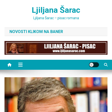
Skip
Ljiljana Šarac
to
content
Ljiljana Šarac – pisac romana
NOVOSTI KLIKOM NA BANER