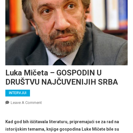
Luka Mičeta – GOSPODIN U
DRUŠTVU NAJČUVENIJIH SRBA
INTERVJUI
On
Leave A Comment
Luka
Mičeta
Kad god bih iščitavala literaturu, pripremajući se za rad na
–
istorijskim temama, knjige gospodina Luke Mičete bile su
GOSPODIN