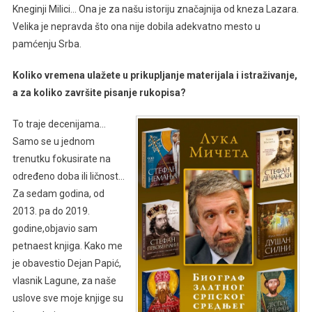
Kneginji Milici… Ona je za našu istoriju značajnija od kneza Lazara.
Velika je nepravda što ona nije dobila adekvatno mesto u
pamćenju Srba.
Koliko vremena ulažete u prikupljanje materijala i istraživanje,
a za koliko završite pisanje rukopisa?
To traje decenijama…
Samo se u jednom
trenutku fokusirate na
određeno doba ili ličnost…
Za sedam godina, od
2013. pa do 2019.
godine,objavio sam
petnaest knjiga. Kako me
je obavestio Dejan Papić,
vlasnik Lagune, za naše
uslove sve moje knjige su