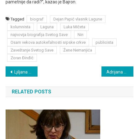
pametnije da radi?”, kazao je Bajron.
Tagged
biograf
Dejan Papić vlasnik Lagune
kolumnista
Laguna
Luka Mičeta
najnovija biografija Svetog Save
Nin
Osam vekova autokefalnosti srpske crkve
publicista
Zaveštanje Svetog Save
Žene Nemanjića
Zoran Đinđić
Post
Ljiljana Šarac u ,,Šarenici” na RTS-u
Adrijana Marijanušić – slika rečima
navigation
RELATED POSTS