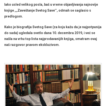
Iako usled velikog posla, baš u vreme objavljivanja najnovije
knjige ,,,Zaveštanje Svetog Save’’, odmah se saglasio s
predlogom.
Kako je biografija Svetog Save (za koju kažu da je najpotpunija
do sada) ugledala svetlo dana 10. decembra 2019, i već se
našla na vrhu top lista najprodavanijih knjiga, smatram ovaj
naš razgovor pravom ekskluzivom.