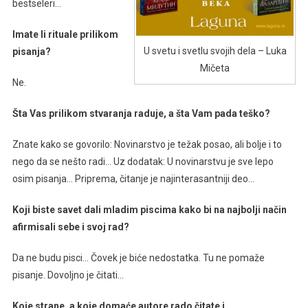
bestseleri…
Imate li rituale prilikom
U svetu i svetlu svojih dela – Luka
pisanja?
Mičeta
Ne.
Šta Vas prilikom stvaranja raduje, a šta Vam pada teško?
Znate kako se govorilo: Novinarstvo je težak posao, ali bolje i to
nego da se nešto radi… Uz dodatak: U novinarstvu je sve lepo
osim pisanja… Priprema, čitanje je najinterasantniji deo…
Koji biste savet dali mladim piscima kako bi na najbolji način
afirmisali sebe i svoj rad?
Da ne budu pisci… Čovek je biće nedostatka. Tu ne pomaže
pisanje. Dovoljno je čitati…
Koje strane, a koje domaće autore rado čitate i