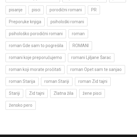
pisanje
pisci
porodični romani
PR
Preporuke knjiga
psihološki romani
psihološko porodični romani
roman
roman Gde sam to pogrešila
ROMANI
romani koje preporučujemo
romani Ljiljane Šarac
roman koji morate pročitati
roman Opet sam te sanjao
roman Starija
roman Stariji
roman Zid tajni
Stariji
Zid tajni
Zlatna žila
žene pisci
žensko pero