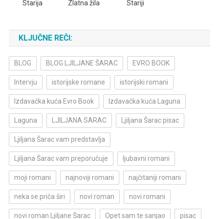
Starija
Zlatna žila
Stariji
KLJUČNE REČI:
BLOG
BLOG LJILJANE ŠARAC
EVRO BOOK
Intervju
istorijske romane
istorijski romani
Izdavačka kuća Evro Book
Izdavačka kuća Laguna
Laguna
LJILJANA SARAC
Ljiljana Šarac pisac
Ljiljana Šarac vam predstavlja
Ljiljana Šarac vam preporučuje
ljubavni romani
moji romani
najnoviji romani
najčitaniji romani
neka se priča širi
novi roman
novi romani
novi roman Ljiljane Šarac
Opet sam te sanjao
pisac