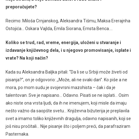
preporučujete?
Recimo: Miloša Crnjanskog, Aleksandra Tišmu, Maksa Ererajnha
Ostojića… Oskara Vajlda, Emila Siorana, Ernsta Benca….
Koliko
se trud, rad, vreme, energija, uloženi u stvaranje i
izdavanje književnog dela, i u njegovo promovisanje, isplate i
vrate?
Na koji način?
Kada su Aleksandra Baljka pitali: “Da li se u Srbiji može živeti od
pisanja?”, on je odgovorio: ,,Može, ali ne svaki dan”. Ko piše a ne
mora, po mom sudu je svojevrsni mazohista – čak i da je
talentovan. Sve je napisano… Odavno. Pisati se ne isplati… Osim
ako niste ona vrsta ljudi, da ih ne imenujem, koji misle da imaju
nešto važno da saopšte svetu… Književna bižuterija je preplavila
svet a imamo toliko književnih dragulja, odavno napisanih, koji se
još nisu pročitali… Nije pisanje što i poljem preći, da parafraziram
Pasternaka.