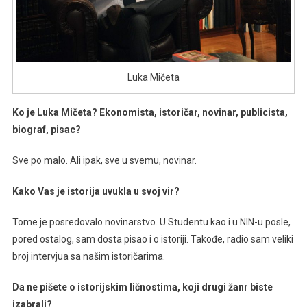
Luka Mičeta
Ko je Luka Mičeta? Ekonomista, istoričar, novinar, publicista,
biograf, pisac?
Sve po malo. Ali ipak, sve u svemu, novinar.
Kako Vas je istorija uvukla u svoj vir?
Tome je posredovalo novinarstvo. U Studentu kao i u NIN-u posle,
pored ostalog, sam dosta pisao i o istoriji. Takođe, radio sam veliki
broj intervjua sa našim istoričarima.
Da ne pišete o istorijskim ličnostima, koji drugi žanr biste
izabrali?