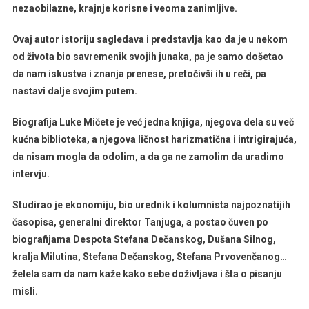
nezaobilazne, krajnje korisne i veoma zanimljive.
U
DRUŠTVU
Ovaj autor istoriju sagledava i predstavlja kao da je u nekom
NAJČUVENIJIH
SRBA
od života bio savremenik svojih junaka, pa je samo došetao
da nam iskustva i znanja prenese, pretočivši ih u reči, pa
nastavi dalje svojim putem.
Biografija Luke Mičete je već jedna knjiga, njegova dela su več
kućna biblioteka, a njegova ličnost harizmatična i intrigirajuća,
da nisam mogla da odolim, a da ga ne zamolim da uradimo
intervju.
Studirao je ekonomiju, bio urednik i kolumnista najpoznatijih
časopisa, generalni direktor Tanjuga, a postao čuven po
biografijama Despota Stefana Dečanskog, Dušana Silnog,
kralja Milutina, Stefana Dečanskog, Stefana Prvovenčanog…
želela sam da nam kaže kako sebe doživljava i šta o pisanju
misli.