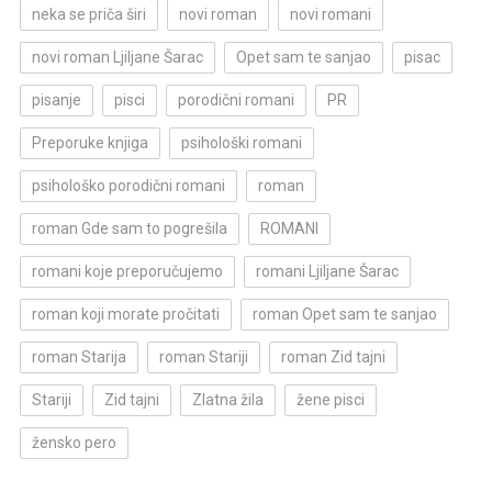
neka se priča širi
novi roman
novi romani
novi roman Ljiljane Šarac
Opet sam te sanjao
pisac
pisanje
pisci
porodični romani
PR
Preporuke knjiga
psihološki romani
psihološko porodični romani
roman
roman Gde sam to pogrešila
ROMANI
romani koje preporučujemo
romani Ljiljane Šarac
roman koji morate pročitati
roman Opet sam te sanjao
roman Starija
roman Stariji
roman Zid tajni
Stariji
Zid tajni
Zlatna žila
žene pisci
žensko pero