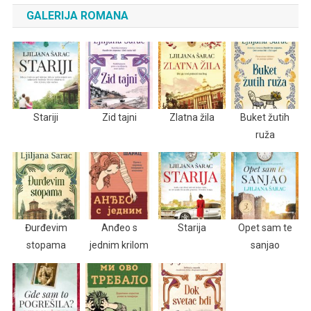
GALERIJA ROMANA
Stariji
Zid tajni
Zlatna žila
Buket žutih
ruža
Đurđevim
Anđeo s
Starija
Opet sam te
stopama
jednim krilom
sanjao