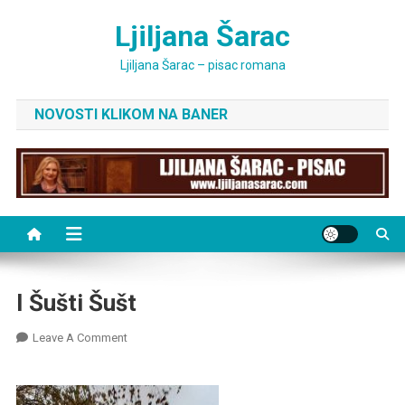
Skip
Ljiljana Šarac
to
content
Ljiljana Šarac – pisac romana
NOVOSTI KLIKOM NA BANER
I Šušti Šušt
On
Leave A Comment
I
Šušti
Šušt