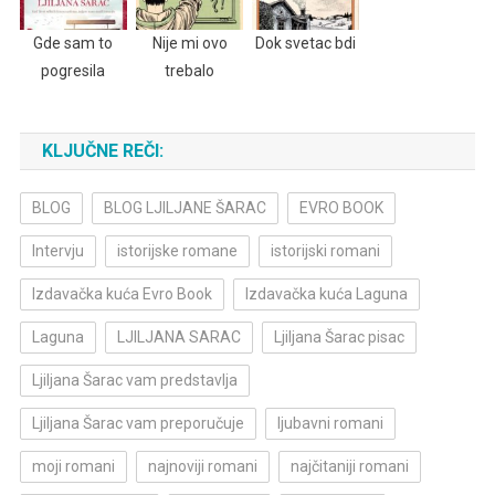
Gde sam to
Nije mi ovo
Dok svetac bdi
pogresila
trebalo
KLJUČNE REČI:
BLOG
BLOG LJILJANE ŠARAC
EVRO BOOK
Intervju
istorijske romane
istorijski romani
Izdavačka kuća Evro Book
Izdavačka kuća Laguna
Laguna
LJILJANA SARAC
Ljiljana Šarac pisac
Ljiljana Šarac vam predstavlja
Ljiljana Šarac vam preporučuje
ljubavni romani
moji romani
najnoviji romani
najčitaniji romani