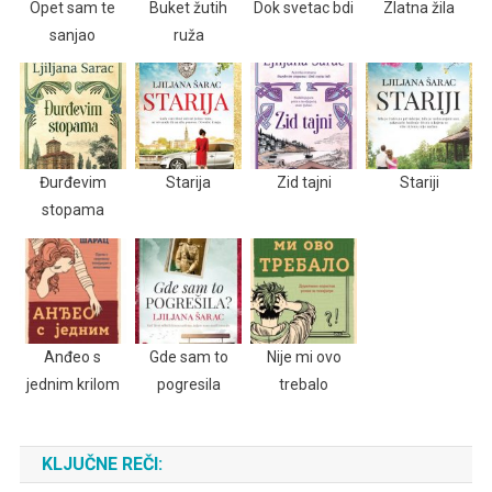
Opet sam te
Buket žutih
Dok svetac bdi
Zlatna žila
sanjao
ruža
Đurđevim
Starija
Zid tajni
Stariji
stopama
Anđeo s
Gde sam to
Nije mi ovo
jednim krilom
pogresila
trebalo
KLJUČNE REČI: