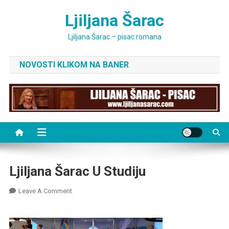
Skip
Ljiljana Šarac
to
content
Ljiljana Šarac – pisac romana
NOVOSTI KLIKOM NA BANER
Ljiljana Šarac U Studiju
On
Leave A Comment
Ljiljana
Šarac
U