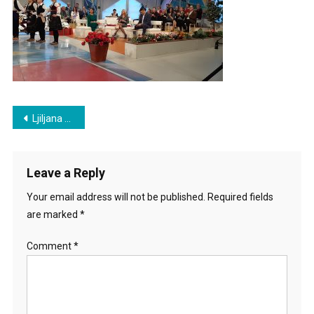
Studiju
Post
Ljiljana Šarac u ,,Šarenici” na RTS-u
navigation
Leave a Reply
Your email address will not be published.
Required fields
are marked
*
Comment
*