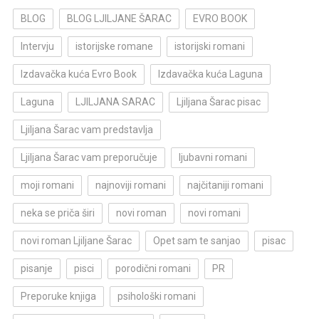
BLOG
BLOG LJILJANE ŠARAC
EVRO BOOK
Intervju
istorijske romane
istorijski romani
Izdavačka kuća Evro Book
Izdavačka kuća Laguna
Laguna
LJILJANA SARAC
Ljiljana Šarac pisac
Ljiljana Šarac vam predstavlja
Ljiljana Šarac vam preporučuje
ljubavni romani
moji romani
najnoviji romani
najčitaniji romani
neka se priča širi
novi roman
novi romani
novi roman Ljiljane Šarac
Opet sam te sanjao
pisac
pisanje
pisci
porodični romani
PR
Preporuke knjiga
psihološki romani