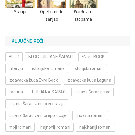
Starija
Opet sam te
Đurđevim
sanjao
stopama
KLJUČNE REČI:
BLOG
BLOG LJILJANE ŠARAC
EVRO BOOK
Intervju
istorijske romane
istorijski romani
Izdavačka kuća Evro Book
Izdavačka kuća Laguna
Laguna
LJILJANA SARAC
Ljiljana Šarac pisac
Ljiljana Šarac vam predstavlja
Ljiljana Šarac vam preporučuje
ljubavni romani
moji romani
najnoviji romani
najčitaniji romani