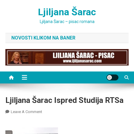
Skip
Ljiljana Šarac
to
content
Ljiljana Šarac – pisac romana
NOVOSTI KLIKOM NA BANER
Ljiljana Šarac Ispred Studija RTSa
On
Leave A Comment
Ljiljana
Šarac
Ispred