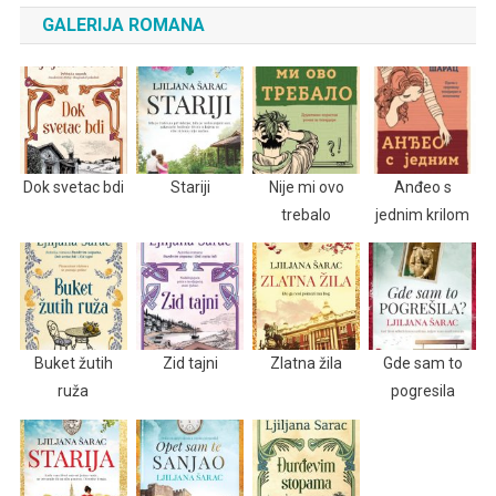
GALERIJA ROMANA
Dok svetac bdi
Stariji
Nije mi ovo
Anđeo s
trebalo
jednim krilom
Buket žutih
Zid tajni
Zlatna žila
Gde sam to
ruža
pogresila