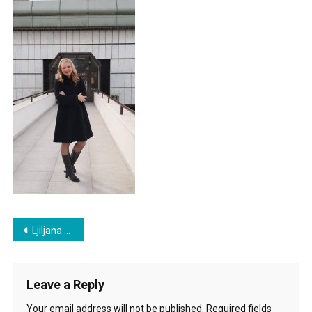
Studija
RTSa
Post
Ljiljana Šarac u ,,Šarenici” na RTS-u
navigation
Leave a Reply
Your email address will not be published.
Required fields