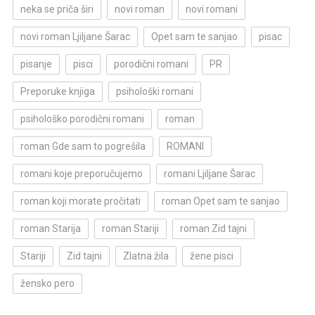
neka se priča širi
novi roman
novi romani
novi roman Ljiljane Šarac
Opet sam te sanjao
pisac
pisanje
pisci
porodični romani
PR
Preporuke knjiga
psihološki romani
psihološko porodični romani
roman
roman Gde sam to pogrešila
ROMANI
romani koje preporučujemo
romani Ljiljane Šarac
roman koji morate pročitati
roman Opet sam te sanjao
roman Starija
roman Stariji
roman Zid tajni
Stariji
Zid tajni
Zlatna žila
žene pisci
žensko pero