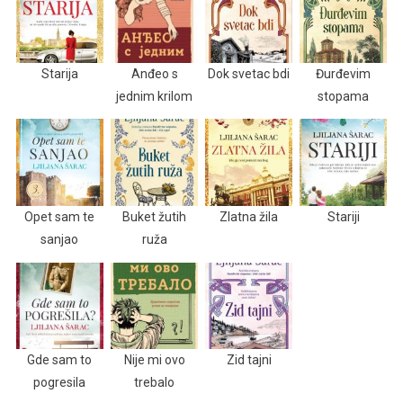
Starija
Anđeo s
Dok svetac bdi
Đurđevim
jednim krilom
stopama
Opet sam te
Buket žutih
Zlatna žila
Stariji
sanjao
ruža
Gde sam to
Nije mi ovo
Zid tajni
pogresila
trebalo