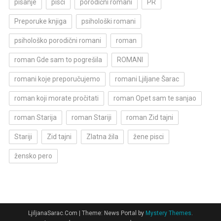
pisanje
pisci
porodični romani
PR
Preporuke knjiga
psihološki romani
psihološko porodični romani
roman
roman Gde sam to pogrešila
ROMANI
romani koje preporučujemo
romani Ljiljane Šarac
roman koji morate pročitati
roman Opet sam te sanjao
roman Starija
roman Stariji
roman Zid tajni
Stariji
Zid tajni
Zlatna žila
žene pisci
žensko pero
LjiljanaSarac.Com
|
Theme: News Portal by
Mystery Themes
.