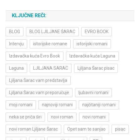
KLJUČNE REČI:
BLOG
BLOG LJILJANE ŠARAC
EVRO BOOK
Intervju
istorijske romane
istorijski romani
Izdavačka kuća Evro Book
Izdavačka kuća Laguna
Laguna
LJILJANA SARAC
Ljiljana Šarac pisac
Ljiljana Šarac vam predstavlja
Ljiljana Šarac vam preporučuje
ljubavni romani
moji romani
najnoviji romani
najčitaniji romani
neka se priča širi
novi roman
novi romani
novi roman Ljiljane Šarac
Opet sam te sanjao
pisac