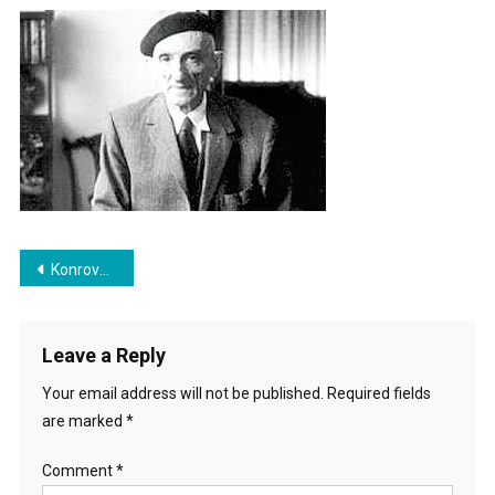
Đorđe
Karađorđević
U
Zrelim
Godinama
Post
Konroverzni princ u mom romanu
navigation
Leave a Reply
Your email address will not be published.
Required fields
are marked
*
Comment
*