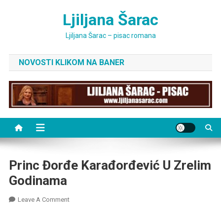
Skip
Ljiljana Šarac
to
content
Ljiljana Šarac – pisac romana
NOVOSTI KLIKOM NA BANER
Princ Đorđe Karađorđević U Zrelim
Godinama
On
Leave A Comment
Princ