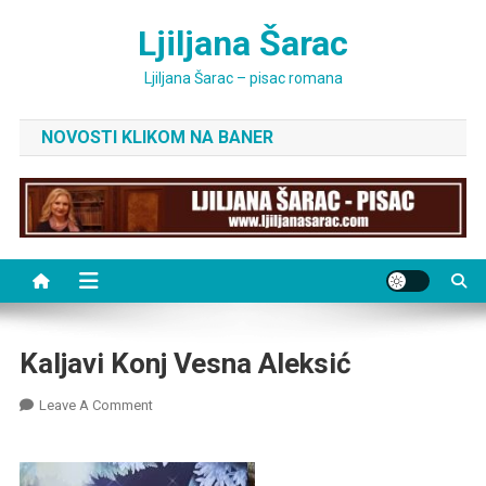
Skip
Ljiljana Šarac
to
content
Ljiljana Šarac – pisac romana
NOVOSTI KLIKOM NA BANER
Kaljavi Konj Vesna Aleksić
On
Leave A Comment
Kaljavi
Konj
Vesna