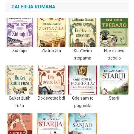
GALERIJA ROMANA
Zid tajni
Zlatna žila
Đurđevim
Nije mi ovo
stopama
trebalo
Buket žutih
Dok svetac bdi
Gde sam to
Stariji
ruža
pogresila