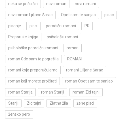
neka se priča širi
novi roman
novi romani
novi roman Ljiljane Šarac
Opet sam te sanjao
pisac
pisanje
pisci
porodični romani
PR
Preporuke knjiga
psihološki romani
psihološko porodični romani
roman
roman Gde sam to pogrešila
ROMANI
romani koje preporučujemo
romani Ljiljane Šarac
roman koji morate pročitati
roman Opet sam te sanjao
roman Starija
roman Stariji
roman Zid tajni
Stariji
Zid tajni
Zlatna žila
žene pisci
žensko pero