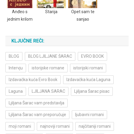
Anđeo s
Starija
Opet sam te
jednim krilom
sanjao
KLJUČNE REČI:
BLOG
BLOG LJILJANE ŠARAC
EVRO BOOK
Intervju
istorijske romane
istorijski romani
Izdavačka kuća Evro Book
Izdavačka kuća Laguna
Laguna
LJILJANA SARAC
Ljiljana Šarac pisac
Ljiljana Šarac vam predstavlja
Ljiljana Šarac vam preporučuje
ljubavni romani
moji romani
najnoviji romani
najčitaniji romani