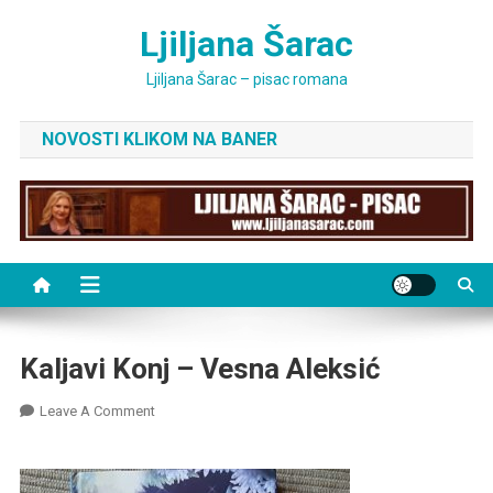
Skip
Ljiljana Šarac
to
content
Ljiljana Šarac – pisac romana
NOVOSTI KLIKOM NA BANER
Kaljavi Konj – Vesna Aleksić
On
Leave A Comment
Kaljavi
Konj
–