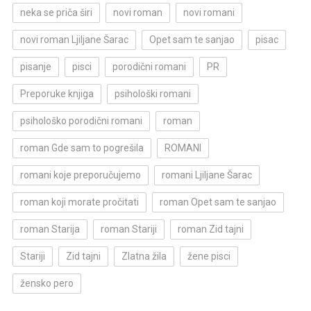
neka se priča širi
novi roman
novi romani
novi roman Ljiljane Šarac
Opet sam te sanjao
pisac
pisanje
pisci
porodični romani
PR
Preporuke knjiga
psihološki romani
psihološko porodični romani
roman
roman Gde sam to pogrešila
ROMANI
romani koje preporučujemo
romani Ljiljane Šarac
roman koji morate pročitati
roman Opet sam te sanjao
roman Starija
roman Stariji
roman Zid tajni
Stariji
Zid tajni
Zlatna žila
žene pisci
žensko pero