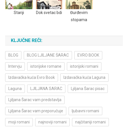
Stariji
Dok svetac bdi
Đurđevim
stopama
KLJUČNE REČI:
BLOG
BLOG LJILJANE ŠARAC
EVRO BOOK
Intervju
istorijske romane
istorijski romani
Izdavačka kuća Evro Book
Izdavačka kuća Laguna
Laguna
LJILJANA SARAC
Ljiljana Šarac pisac
Ljiljana Šarac vam predstavlja
Ljiljana Šarac vam preporučuje
ljubavni romani
moji romani
najnoviji romani
najčitaniji romani