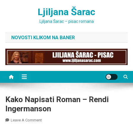
Skip
Ljiljana Šarac
to
content
Ljiljana Šarac – pisac romana
NOVOSTI KLIKOM NA BANER
Kako Napisati Roman – Rendi
Ingermanson
On
Leave A Comment
Kako