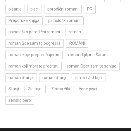
pisanje
pisci
porodični romani
PR
Preporuke knjiga
psihološki romani
psihološko porodični romani
roman
roman Gde sam to pogrešila
ROMANI
romani koje preporučujemo
romani Ljiljane Šarac
roman koji morate pročitati
roman Opet sam te sanjao
roman Starija
roman Stariji
roman Zid tajni
Stariji
Zid tajni
Zlatna žila
žene pisci
žensko pero