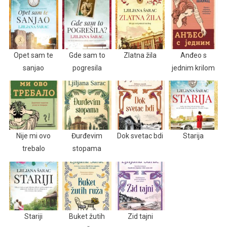
Opet sam te
Gde sam to
Zlatna žila
Anđeo s
sanjao
pogresila
jednim krilom
Nije mi ovo
Đurđevim
Dok svetac bdi
Starija
trebalo
stopama
Stariji
Buket žutih
Zid tajni