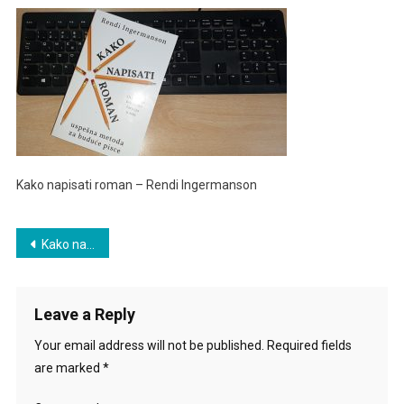
Napisati
Roman
–
Rendi
Ingermanson
Kako napisati roman – Rendi Ingermanson
Post
Kako napisati roman – Rendi Ingermanson
navigation
Leave a Reply
Your email address will not be published.
Required fields
are marked
*