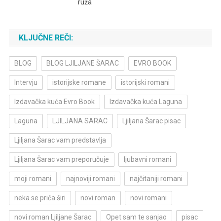
ruža
KLJUČNE REČI:
BLOG
BLOG LJILJANE ŠARAC
EVRO BOOK
Intervju
istorijske romane
istorijski romani
Izdavačka kuća Evro Book
Izdavačka kuća Laguna
Laguna
LJILJANA SARAC
Ljiljana Šarac pisac
Ljiljana Šarac vam predstavlja
Ljiljana Šarac vam preporučuje
ljubavni romani
moji romani
najnoviji romani
najčitaniji romani
neka se priča širi
novi roman
novi romani
novi roman Ljiljane Šarac
Opet sam te sanjao
pisac