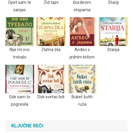
Opet sam te
Zid tajni
Đurđevim
Stariji
sanjao
stopama
Nije mi ovo
Zlatna žila
Anđeo s
Starija
trebalo
jednim krilom
Gde sam to
Dok svetac bdi
Buket žutih
pogresila
ruža
KLJUČNE REČI: