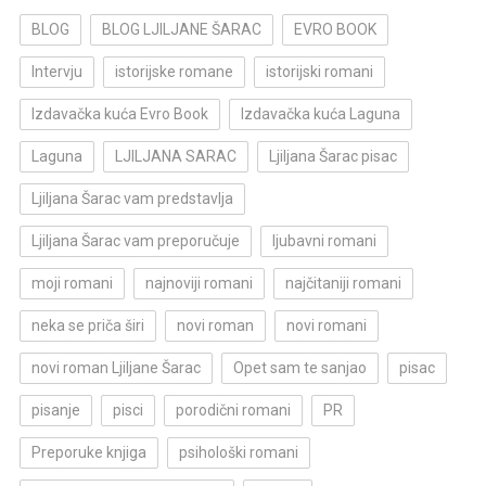
BLOG
BLOG LJILJANE ŠARAC
EVRO BOOK
Intervju
istorijske romane
istorijski romani
Izdavačka kuća Evro Book
Izdavačka kuća Laguna
Laguna
LJILJANA SARAC
Ljiljana Šarac pisac
Ljiljana Šarac vam predstavlja
Ljiljana Šarac vam preporučuje
ljubavni romani
moji romani
najnoviji romani
najčitaniji romani
neka se priča širi
novi roman
novi romani
novi roman Ljiljane Šarac
Opet sam te sanjao
pisac
pisanje
pisci
porodični romani
PR
Preporuke knjiga
psihološki romani