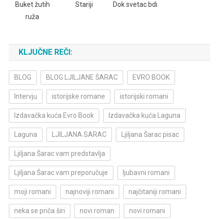
Buket žutih
Stariji
Dok svetac bdi
ruža
KLJUČNE REČI:
BLOG
BLOG LJILJANE ŠARAC
EVRO BOOK
Intervju
istorijske romane
istorijski romani
Izdavačka kuća Evro Book
Izdavačka kuća Laguna
Laguna
LJILJANA SARAC
Ljiljana Šarac pisac
Ljiljana Šarac vam predstavlja
Ljiljana Šarac vam preporučuje
ljubavni romani
moji romani
najnoviji romani
najčitaniji romani
neka se priča širi
novi roman
novi romani