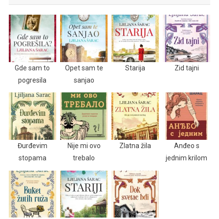
Gde sam to
Opet sam te
Starija
Zid tajni
pogresila
sanjao
Đurđevim
Nije mi ovo
Zlatna žila
Anđeo s
stopama
trebalo
jednim krilom