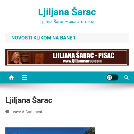
Skip
Ljiljana Šarac
to
content
Ljiljana Šarac – pisac romana
NOVOSTI KLIKOM NA BANER
Ljiljana Šarac
On
Leave A Comment
Ljiljana
Šarac