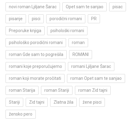
novi roman Ljiljane Šarac
Opet sam te sanjao
pisac
pisanje
pisci
porodični romani
PR
Preporuke knjiga
psihološki romani
psihološko porodični romani
roman
roman Gde sam to pogrešila
ROMANI
romani koje preporučujemo
romani Ljiljane Šarac
roman koji morate pročitati
roman Opet sam te sanjao
roman Starija
roman Stariji
roman Zid tajni
Stariji
Zid tajni
Zlatna žila
žene pisci
žensko pero