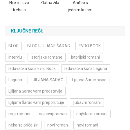
Nije mi ovo
Zlatna žila
Anđeo s
trebalo
jednim krilom
KLJUČNE REČI:
BLOG
BLOG LJILJANE ŠARAC
EVRO BOOK
Intervju
istorijske romane
istorijski romani
Izdavačka kuća Evro Book
Izdavačka kuća Laguna
Laguna
LJILJANA SARAC
Ljiljana Šarac pisac
Ljiljana Šarac vam predstavlja
Ljiljana Šarac vam preporučuje
ljubavni romani
moji romani
najnoviji romani
najčitaniji romani
neka se priča širi
novi roman
novi romani