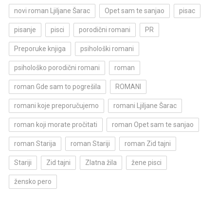
novi roman Ljiljane Šarac
Opet sam te sanjao
pisac
pisanje
pisci
porodični romani
PR
Preporuke knjiga
psihološki romani
psihološko porodični romani
roman
roman Gde sam to pogrešila
ROMANI
romani koje preporučujemo
romani Ljiljane Šarac
roman koji morate pročitati
roman Opet sam te sanjao
roman Starija
roman Stariji
roman Zid tajni
Stariji
Zid tajni
Zlatna žila
žene pisci
žensko pero