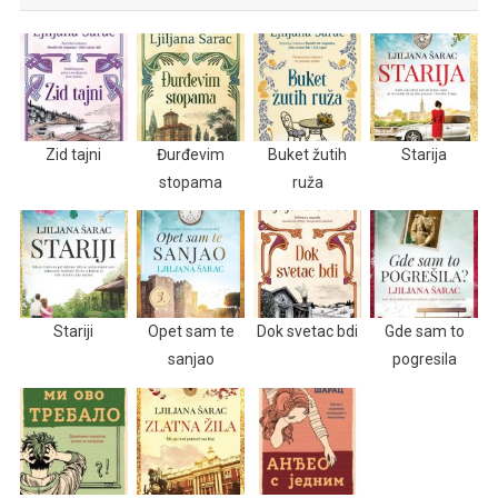
Zid tajni
Đurđevim
Buket žutih
Starija
stopama
ruža
Stariji
Opet sam te
Dok svetac bdi
Gde sam to
sanjao
pogresila