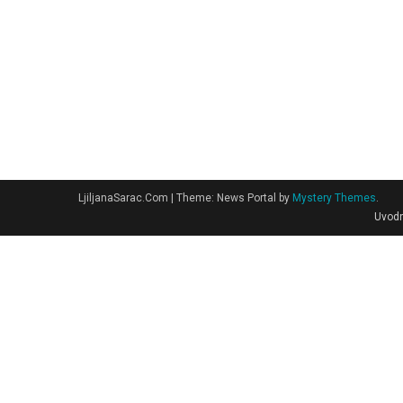
LjiljanaSarac.Com
|
Theme: News Portal by
Mystery Themes
.
Uvodn