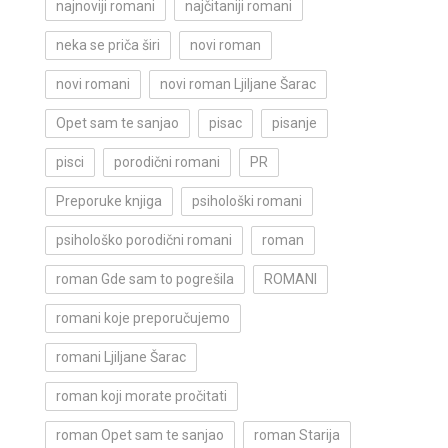
najnoviji romani
najčitaniji romani
neka se priča širi
novi roman
novi romani
novi roman Ljiljane Šarac
Opet sam te sanjao
pisac
pisanje
pisci
porodični romani
PR
Preporuke knjiga
psihološki romani
psihološko porodični romani
roman
roman Gde sam to pogrešila
ROMANI
romani koje preporučujemo
romani Ljiljane Šarac
roman koji morate pročitati
roman Opet sam te sanjao
roman Starija