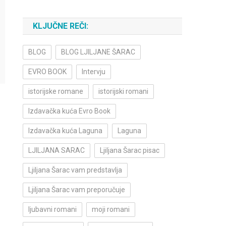
KLJUČNE REČI:
BLOG
BLOG LJILJANE ŠARAC
EVRO BOOK
Intervju
istorijske romane
istorijski romani
Izdavačka kuća Evro Book
Izdavačka kuća Laguna
Laguna
LJILJANA SARAC
Ljiljana Šarac pisac
Ljiljana Šarac vam predstavlja
Ljiljana Šarac vam preporučuje
ljubavni romani
moji romani