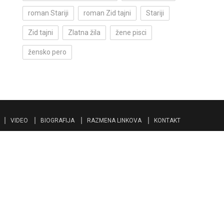
roman Stariji
roman Zid tajni
Stariji
Zid tajni
Zlatna žila
žene pisci
žensko pero
VIDEO
BIOGRAFIJA
RAZMENA LINKOVA
KONTAKT