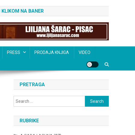
 KLIKOM NA BANER
PRESS
PRODAJA KNJIGA
VIDEO
PRETRAGA
Search
for:
RUBRIKE