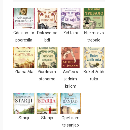
Gde sam to
Dok svetac
Zid tajni
Nije mi ovo
pogresila
bdi
trebalo
Zlatna žila
Đurđevim
Anđeo s
Buket žutih
stopama
jednim
ruža
krilom
Stariji
Starija
Opet sam
te sanjao