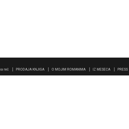
a reč
PRODAJA KNJIGA
O MOJIM ROMANIMA
IZ MESECA
PRESS