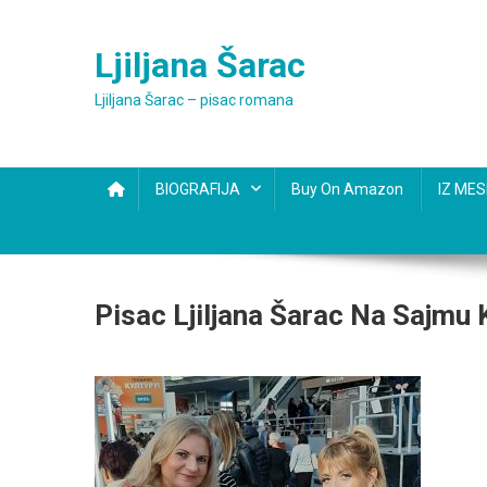
Skip
to
Ljiljana Šarac
content
Ljiljana Šarac – pisac romana
BIOGRAFIJA
Buy On Amazon
IZ ME
Pisac Ljiljana Šarac Na Sajmu 