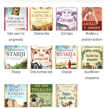
Gde sam to
Zlatna žila
Zid tajni
Anđeo s
pogresila
jednim krilom
Stariji
Dok svetac bdi
Starija
Đurđevim
stopama