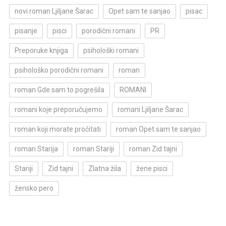
novi roman Ljiljane Šarac
Opet sam te sanjao
pisac
pisanje
pisci
porodični romani
PR
Preporuke knjiga
psihološki romani
psihološko porodični romani
roman
roman Gde sam to pogrešila
ROMANI
romani koje preporučujemo
romani Ljiljane Šarac
roman koji morate pročitati
roman Opet sam te sanjao
roman Starija
roman Stariji
roman Zid tajni
Stariji
Zid tajni
Zlatna žila
žene pisci
žensko pero