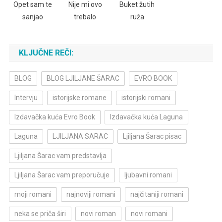
Opet sam te
Nije mi ovo
Buket žutih
sanjao
trebalo
ruža
KLJUČNE REČI:
BLOG
BLOG LJILJANE ŠARAC
EVRO BOOK
Intervju
istorijske romane
istorijski romani
Izdavačka kuća Evro Book
Izdavačka kuća Laguna
Laguna
LJILJANA SARAC
Ljiljana Šarac pisac
Ljiljana Šarac vam predstavlja
Ljiljana Šarac vam preporučuje
ljubavni romani
moji romani
najnoviji romani
najčitaniji romani
neka se priča širi
novi roman
novi romani