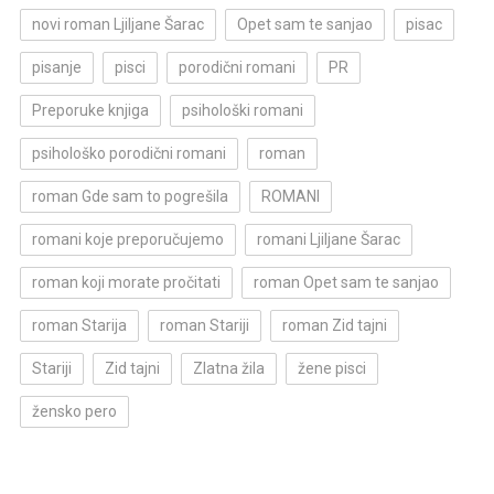
novi roman Ljiljane Šarac
Opet sam te sanjao
pisac
pisanje
pisci
porodični romani
PR
Preporuke knjiga
psihološki romani
psihološko porodični romani
roman
roman Gde sam to pogrešila
ROMANI
romani koje preporučujemo
romani Ljiljane Šarac
roman koji morate pročitati
roman Opet sam te sanjao
roman Starija
roman Stariji
roman Zid tajni
Stariji
Zid tajni
Zlatna žila
žene pisci
žensko pero