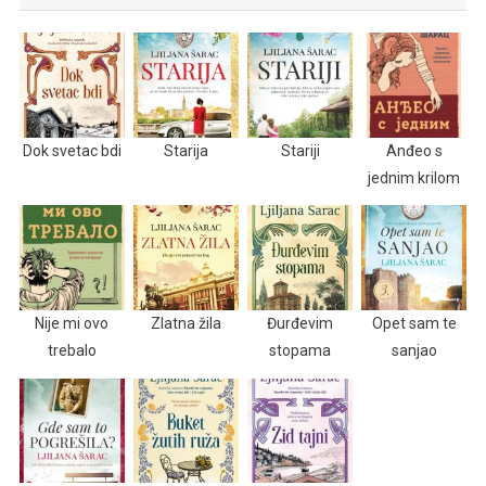
Dok svetac bdi
Starija
Stariji
Anđeo s
jednim krilom
Nije mi ovo
Zlatna žila
Đurđevim
Opet sam te
trebalo
stopama
sanjao