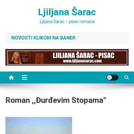
Skip
Ljiljana Šarac
to
content
Ljiljana Šarac – pisac romana
NOVOSTI KLIKOM NA BANER
Roman ,,Đurđevim Stopama”